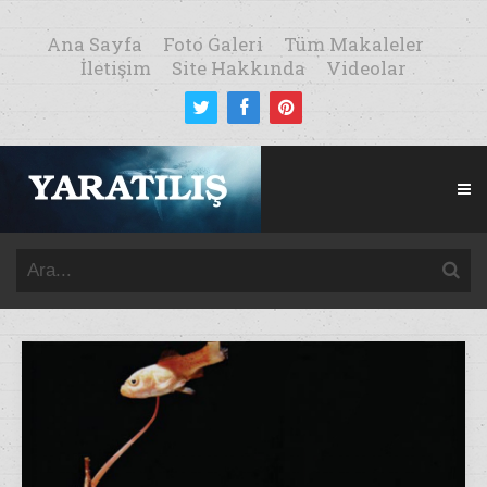
Ana Sayfa
Foto Galeri
Tüm Makaleler
İletişim
Site Hakkında
Videolar