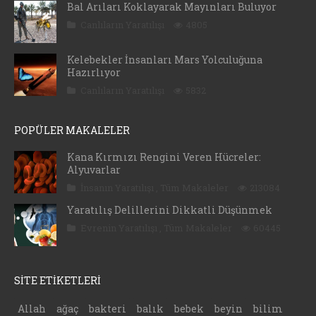
Bal Arıları Koklayarak Mayınları Buluyor
Canlıların Yaratılışı
4805
Kelebekler İnsanları Mars Yolculuğuna
Hazırlıyor
Canlıların Yaratılışı
5832
POPÜLER MAKALELER
Kana Kırmızı Rengini Veren Hücreler:
Alyuvarlar
İnsanın Yaratılışı
,
Tüm Makaleler
213084
Yaratılış Delillerini Dikkatli Düşünmek
Evrenin Yaratılışı
,
Tüm Makaleler
60445
SİTE ETİKETLERİ
Allah
ağaç
bakteri
balık
bebek
beyin
bilim