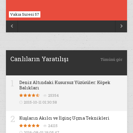
Vakıa Suresi 57
Nahl Suresi 17


Canlıların Yaratılışı
Tümünü gör
1
Deniz Altındaki Kusursuz Yüzücüler: Köpek
Balıkları
25354
2015-10-11 01:30:58
2
Kuşların Akılcı ve İlginç Uçma Teknikleri
24115
2016-08-01 19:05:47