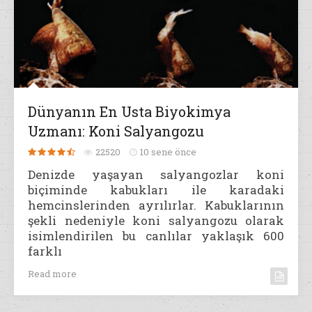
Dünyanın En Usta Biyokimya
Uzmanı: Koni Salyangozu
22520
10 sene önce
Denizde yaşayan salyangozlar koni
biçiminde kabukları ile karadaki
hemcinslerinden ayrılırlar. Kabuklarının
şekli nedeniyle koni salyangozu olarak
isimlendirilen bu canlılar yaklaşık 600
farklı
Read more