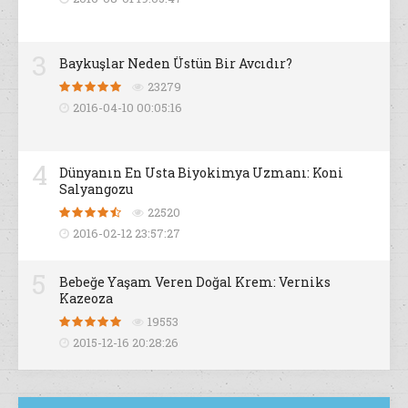
3
Baykuşlar Neden Üstün Bir Avcıdır?
23279
2016-04-10 00:05:16
4
Dünyanın En Usta Biyokimya Uzmanı: Koni
Salyangozu
22520
2016-02-12 23:57:27
5
Bebeğe Yaşam Veren Doğal Krem: Verniks
Kazeoza
19553
2015-12-16 20:28:26