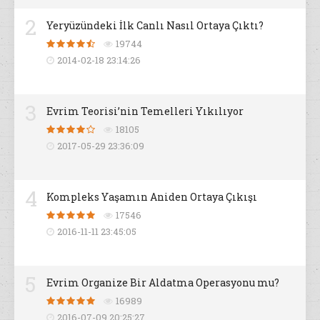
2
Yeryüzündeki İlk Canlı Nasıl Ortaya Çıktı?
19744
2014-02-18 23:14:26
3
Evrim Teorisi’nin Temelleri Yıkılıyor
18105
2017-05-29 23:36:09
4
Kompleks Yaşamın Aniden Ortaya Çıkışı
17546
2016-11-11 23:45:05
5
Evrim Organize Bir Aldatma Operasyonu mu?
16989
2016-07-09 20:25:27