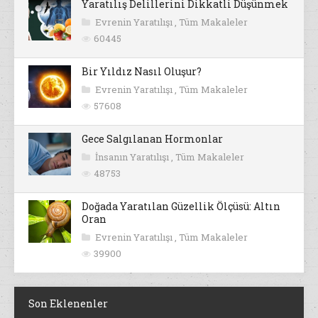
Yaratılış Delillerini Dikkatli Düşünmek
Evrenin Yaratılışı
,
Tüm Makaleler
60445
Bir Yıldız Nasıl Oluşur?
Evrenin Yaratılışı
,
Tüm Makaleler
57608
Gece Salgılanan Hormonlar
İnsanın Yaratılışı
,
Tüm Makaleler
48753
Doğada Yaratılan Güzellik Ölçüsü: Altın
Oran
Evrenin Yaratılışı
,
Tüm Makaleler
39900
Son Eklenenler