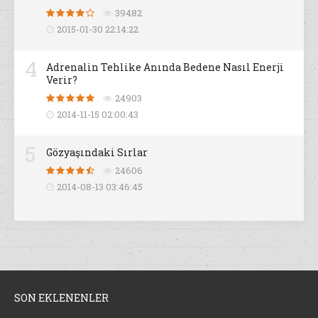
39482
2015-01-30 22:14:22
4
Adrenalin Tehlike Anında Bedene Nasıl Enerji
Verir?
24903
2014-11-15 02:00:43
5
Gözyaşındaki Sırlar
24606
2014-08-13 03:46:45
SON EKLENENLER