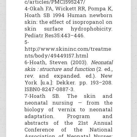
c/articles/PMC1595247/
4-Okah FA, Wickett RR, Pompa K,
Hoath SB 1994 Human newborn
skin: the effect of isopropanol on
skin surface hydrophobicity.
Pediatr Res35:443–446.
5-
http://www.skininc.com/treatme
nts/body/49449157.html
6-Hoath, Steven (2003).
Neonatal
skin : structure and function
(2. ed.,
rev. and expanded. ed.). New
York [u.a.]: Dekker. pp. 193–208.
ISBN0-8247-0887-3.
7-Hoath SB. The skin and
neonatal nursing — from the
biology of vernix to neonatal
adaptation. Program and
abstracts of the 21st Annual
Conference of the National
Association of Neonatal Nurses;