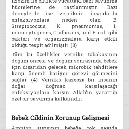
lizozim ile birlikte vücuttaki bazı savunma
hücrelerine de rastlanmıştır. Bazı
deneylerde ise verniksin insanlarda
enfeksiyonlara neden olan B.
Streptococcus, K. pneumoniae, L.
monocytogenes, C. albicans, and E. coli gibi
bakteri ve organizmalara karşı etkili
olduğu tespit edilmiştir. (3)
Tüm bu özellikler verniks tabakasının
doğum öncesi ve doğum sonrasında bebek
için dışarıdan gelecek mikrobik tehditlere
karşı önemli bariyer görevi görmesini
sağlar. (4) Verniks kazeoza bir insanın
doğar doğmaz karşılaşacağı
enfeksiyonlara karşın Allah’ın yarattığı
özel bir savunma kalkanıdır.
Bebek Cildinin Korunup Gelişmesi
Amnion sıvısının bebeğe çok sayıda