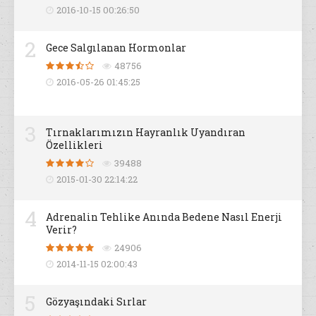
2016-10-15 00:26:50
2
Gece Salgılanan Hormonlar
48756
2016-05-26 01:45:25
3
Tırnaklarımızın Hayranlık Uyandıran
Özellikleri
39488
2015-01-30 22:14:22
4
Adrenalin Tehlike Anında Bedene Nasıl Enerji
Verir?
24906
2014-11-15 02:00:43
5
Gözyaşındaki Sırlar