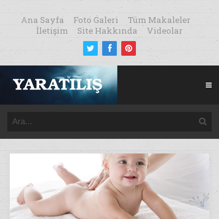
Ana Sayfa
Foto Galeri
Tüm Makaleler
İletişim
Site Hakkında
Videolar