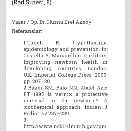
(Rad Suresi, 8)
Yazar / Op. Dr. Hüsnü Erel Aksoy
Referanslar:
1-Tunell R. Hypothermia:
epidemiology and prevention. In:
Costello A, Manandhar D, editors.
Improving newborn health in
developing countries. London,
UK: Imperial College Press; 2000.
pp. 207–20.
2-Baker SM, Balo NN, Abdel Aziz
FT 1995 Is vernix a protective
material to the newborn? A
biochemical approach. Indian J
Pediatr62:237–239.
3-
http://www.ncbi.nlm.nih.gov/pm