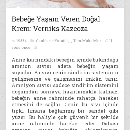
Bebeğe Yaşam Veren Doğal
Krem: Verniks Kazeoza
19554
Canlıların Yaratılışı
,
Tüm Makaleler
11
sene önce
Anne karnındaki bebeğin içinde bulunduğu
amnion sıvısı adeta bebeğin yaşam
suyudur. Bu sıvı cenin sindirim sisteminin
gelişmesine ve çalışmasını imkân tanır.
Amniyon sıvısı sadece sindirim
sistemini
doğumdan sonraya hazırlamakla kalmaz,
bebeğin anne rahminde rahatça hareket
etmesini de sağlar. Cenin bu sıvı içinde
tıpkı limana bağlanmış bir sandal gibi
yüzer. Bu haliyle çok güvenli bir şekilde
anne rahminde hareket eder. Dahası
amnion sıvısı bebeğin eklemlerinin,