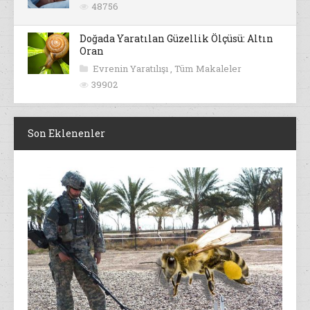
48756
Doğada Yaratılan Güzellik Ölçüsü: Altın
Oran
Evrenin Yaratılışı
,
Tüm Makaleler
39902
Son Eklenenler