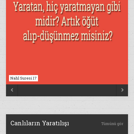
Nahl Suresi 17


Canlıların Yaratılışı
Tümünü gör