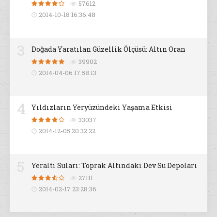
57612
2014-10-18 16:36:48
3
Doğada Yaratılan Güzellik Ölçüsü: Altın Oran
39902
2014-04-06 17:58:13
4
Yıldızların Yeryüzündeki Yaşama Etkisi
33037
2014-12-05 20:32:22
5
Yeraltı Suları: Toprak Altındaki Dev Su Depoları
27111
2014-02-17 23:28:36