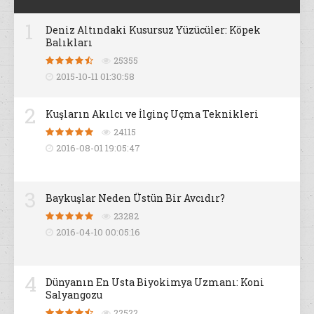
1
Deniz Altındaki Kusursuz Yüzücüler: Köpek
Balıkları
25355
2015-10-11 01:30:58
2
Kuşların Akılcı ve İlginç Uçma Teknikleri
24115
2016-08-01 19:05:47
3
Baykuşlar Neden Üstün Bir Avcıdır?
23282
2016-04-10 00:05:16
4
Dünyanın En Usta Biyokimya Uzmanı: Koni
Salyangozu
22522