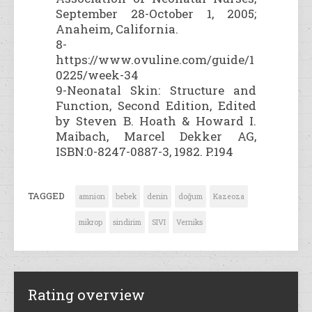
September 28-October 1, 2005;
Anaheim, California.
8-
https://www.ovuline.com/guide/1
0225/week-34
9-Neonatal Skin: Structure and
Function, Second Edition, Edited
by Steven B. Hoath & Howard I.
Maibach, Marcel Dekker AG,
ISBN:0-8247-0887-3, 1982. P.194
TAGGED
amnion
bebek
denin
doğum
Kazeoza
mikrop
sindirim
SIVI
Verniks
Rating overview