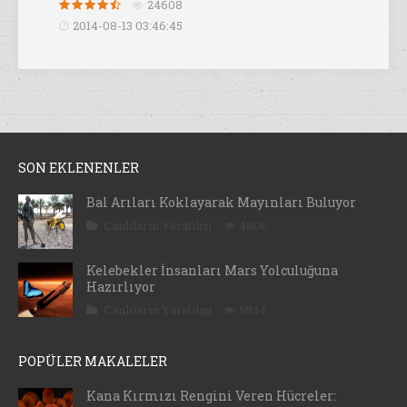
24608
2014-08-13 03:46:45
SON EKLENENLER
Bal Arıları Koklayarak Mayınları Buluyor
Canlıların Yaratılışı
4806
Kelebekler İnsanları Mars Yolculuğuna
Hazırlıyor
Canlıların Yaratılışı
5834
POPÜLER MAKALELER
Kana Kırmızı Rengini Veren Hücreler: