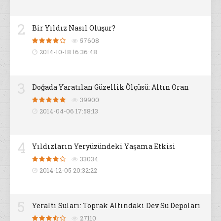
2
Bir Yıldız Nasıl Oluşur?
57608
2014-10-18 16:36:48
3
Doğada Yaratılan Güzellik Ölçüsü: Altın Oran
39900
2014-04-06 17:58:13
4
Yıldızların Yeryüzündeki Yaşama Etkisi
33034
2014-12-05 20:32:22
5
Yeraltı Suları: Toprak Altındaki Dev Su Depoları
27110