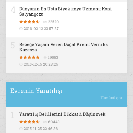
4
Dünyanın En Usta Biyokimya Uzmanı: Koni
Salyangozu
22520
2016-02-12 23:57:27
5
Bebeğe Yaşam Veren Doğal Krem: Verniks
Kazeoza
19553
2015-12-16 20:28:26
Evrenin Yaratılışı
Tümünü gör
1
Yaratılış Delillerini Dikkatli Düşünmek
60443
2015-11-25 22:46:36