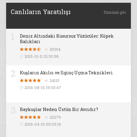
Canlıların Yaratılışı
Tümünü gör
1
Deniz Altındaki Kusursuz Yüzücüler: Köpek
Balıkları
25354
2015-10-11 01:30:58
2
Kuşların Akılcı ve İlginç Uçma Teknikleri
24115
2016-08-01 19:05:47
3
Baykuşlar Neden Üstün Bir Avcıdır?
23279
2016-04-10 00:05:16