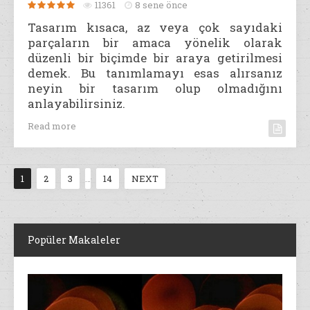
11361
8 sene önce
Tasarım kısaca, az veya çok sayıdaki
parçaların bir amaca yönelik olarak
düzenli bir biçimde bir araya getirilmesi
demek. Bu tanımlamayı esas alırsanız
neyin bir tasarım olup olmadığını
anlayabilirsiniz.
Read more
1
2
3
…
14
NEXT
Popüler Makaleler