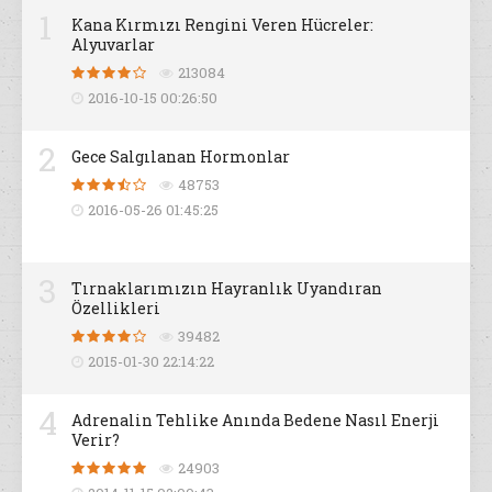
1
Kana Kırmızı Rengini Veren Hücreler:
Alyuvarlar
213084
2016-10-15 00:26:50
2
Gece Salgılanan Hormonlar
48753
2016-05-26 01:45:25
3
Tırnaklarımızın Hayranlık Uyandıran
Özellikleri
39482
2015-01-30 22:14:22
4
Adrenalin Tehlike Anında Bedene Nasıl Enerji
Verir?
24903