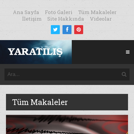
Ana Sayfa
Foto Galeri
Tüm Makaleler
İletişim
Site Hakkında
Videolar
Tüm Makaleler