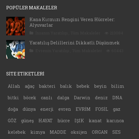
POPÜLER MAKALELER
Kana Kırmızı Rengini Veren Hücreler:
Alyuvarlar
İnsanın Yaratılışı
,
Tüm Makaleler
213084
Yaratılış Delillerini Dikkatli Düşünmek
Evrenin Yaratılışı
,
Tüm Makaleler
60443
SİTE ETİKETLERİ
Allah
ağaç
bakteri
balık
bebek
beyin
bilim
bitki
böcek
canlı
dalga
Darwin
deniz
DNA
doğa
dünya
enerji
evren
EVRİM
FOSİL
gaz
GÖZ
güneş
HAYAT
hücre
IŞIK
kanat
karınca
kelebek
kimya
MADDE
oksijen
ORGAN
SES