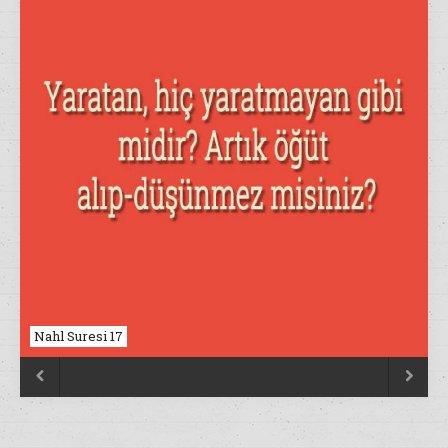
Nahl Suresi 17

