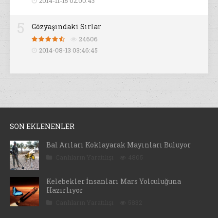
2014-11-15 02:00:43
5
Gözyaşındaki Sırlar
24606
2014-08-13 03:46:45
SON EKLENENLER
Bal Arıları Koklayarak Mayınları Buluyor
Canlıların Yaratılışı
4805
Kelebekler İnsanları Mars Yolculuğuna
Hazırlıyor
Canlıların Yaratılışı
5832