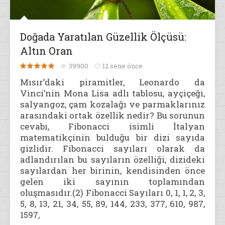
Doğada Yaratılan Güzellik Ölçüsü:
Altın Oran
39900
12 sene önce
Mısır’daki piramitler, Leonardo da
Vinci’nin Mona Lisa adlı tablosu, ayçiçeği,
salyangoz, çam kozalağı ve parmaklarınız
arasındaki ortak özellik nedir? Bu sorunun
cevabı, Fibonacci isimli İtalyan
matematikçinin bulduğu bir dizi sayıda
gizlidir. Fibonacci sayıları olarak da
adlandırılan bu sayıların özelliği, dizideki
sayılardan her birinin, kendisinden önce
gelen iki sayının toplamından
oluşmasıdır.(2) Fibonacci Sayıları 0, 1, 1, 2, 3,
5, 8, 13, 21, 34, 55, 89, 144, 233, 377, 610, 987,
1597,