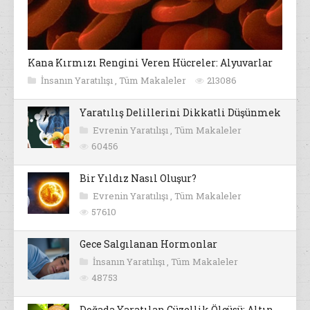
Kana Kırmızı Rengini Veren Hücreler: Alyuvarlar
İnsanın Yaratılışı
,
Tüm Makaleler
213086
Yaratılış Delillerini Dikkatli Düşünmek
Evrenin Yaratılışı
,
Tüm Makaleler
60456
Bir Yıldız Nasıl Oluşur?
Evrenin Yaratılışı
,
Tüm Makaleler
57610
Gece Salgılanan Hormonlar
İnsanın Yaratılışı
,
Tüm Makaleler
48753
Doğada Yaratılan Güzellik Ölçüsü: Altın