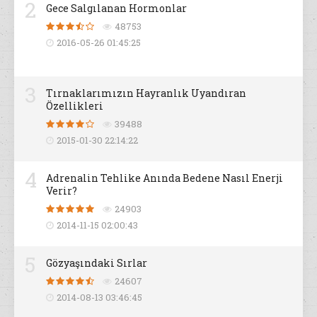
2
Gece Salgılanan Hormonlar
48753
2016-05-26 01:45:25
3
Tırnaklarımızın Hayranlık Uyandıran
Özellikleri
39488
2015-01-30 22:14:22
4
Adrenalin Tehlike Anında Bedene Nasıl Enerji
Verir?
24903
2014-11-15 02:00:43
5
Gözyaşındaki Sırlar
24607
2014-08-13 03:46:45