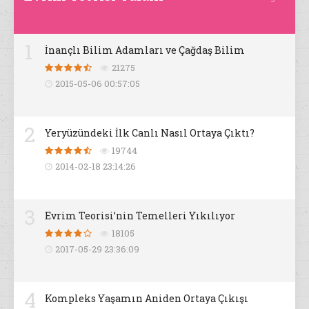
1
İnançlı Bilim Adamları ve Çağdaş Bilim
21275
2015-05-06 00:57:05
2
Yeryüzündeki İlk Canlı Nasıl Ortaya Çıktı?
19744
2014-02-18 23:14:26
3
Evrim Teorisi’nin Temelleri Yıkılıyor
18105
2017-05-29 23:36:09
4
Kompleks Yaşamın Aniden Ortaya Çıkışı