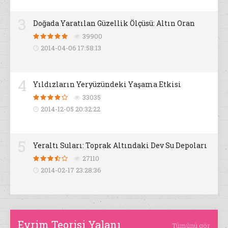
3
Doğada Yaratılan Güzellik Ölçüsü: Altın Oran
39900
2014-04-06 17:58:13
4
Yıldızların Yeryüzündeki Yaşama Etkisi
33035
2014-12-05 20:32:22
5
Yeraltı Suları: Toprak Altındaki Dev Su Depoları
27110
2014-02-17 23:28:36
Evrim Teorisi Yalanı
Tümünü gör