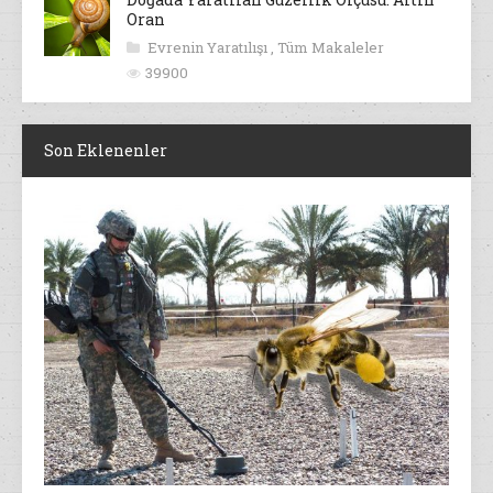
Oran
Evrenin Yaratılışı
,
Tüm Makaleler
39900
Son Eklenenler