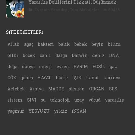
Yaratılış Delillerini Dikkatli Düşünmek
Evrenin Yaratılışı
,
Tüm Makaleler
60456
SİTE ETİKETLERİ
Allah
ağaç
bakteri
balık
bebek
beyin
bilim
bitki
böcek
canlı
dalga
Darwin
deniz
DNA
doğa
dünya
enerji
evren
EVRİM
FOSİL
gaz
GÖZ
güneş
HAYAT
hücre
IŞIK
kanat
karınca
kelebek
kimya
MADDE
oksijen
ORGAN
SES
sistem
SIVI
su
teknoloji
uzay
vücud
yaratılış
yağmur
YERYÜZÜ
yıldız
İNSAN