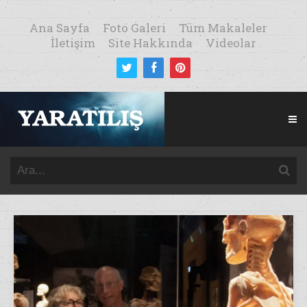
Ana Sayfa
Foto Galeri
Tüm Makaleler
İletişim
Site Hakkında
Videolar