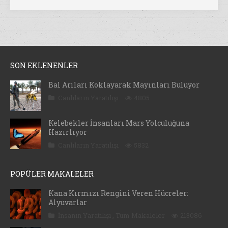
SON EKLENENLER
Bal Arıları Koklayarak Mayınları Buluyor
Canlıların Yaratılışı
4805
Kelebekler İnsanları Mars Yolculuğuna
Hazırlıyor
Canlıların Yaratılışı
5832
POPÜLER MAKALELER
Kana Kırmızı Rengini Veren Hücreler:
Alyuvarlar
İnsanın Yaratılışı
,
Tüm Makaleler
213086