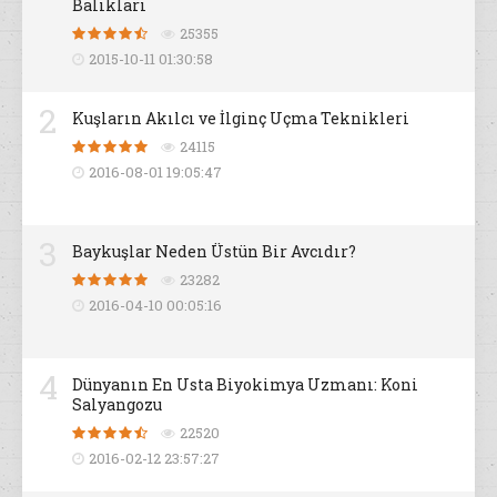
Balıkları
25355
2015-10-11 01:30:58
2
Kuşların Akılcı ve İlginç Uçma Teknikleri
24115
2016-08-01 19:05:47
3
Baykuşlar Neden Üstün Bir Avcıdır?
23282
2016-04-10 00:05:16
4
Dünyanın En Usta Biyokimya Uzmanı: Koni
Salyangozu
22520
2016-02-12 23:57:27