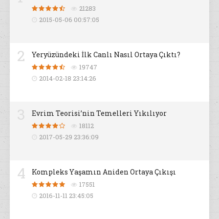
21283
2015-05-06 00:57:05
2
Yeryüzündeki İlk Canlı Nasıl Ortaya Çıktı?
19747
2014-02-18 23:14:26
3
Evrim Teorisi’nin Temelleri Yıkılıyor
18112
2017-05-29 23:36:09
4
Kompleks Yaşamın Aniden Ortaya Çıkışı
17551
2016-11-11 23:45:05