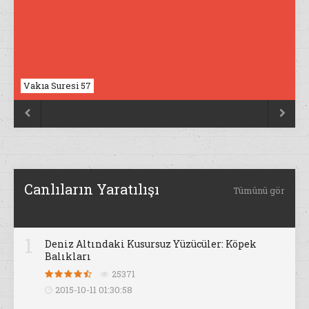
Vakıa Suresi 57
Nahl Suresi 17


Canlıların Yaratılışı
Tümünü gör
1
Deniz Altındaki Kusursuz Yüzücüler: Köpek
Balıkları
25371
2015-10-11 01:30:58