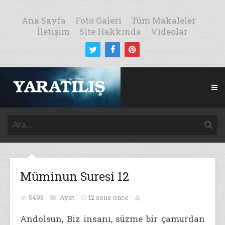
Ana Sayfa
Foto Galeri
Tüm Makaleler
İletişim
Site Hakkında
Videolar
Müminun Suresi 12
5493
Ayet
12 sene önce
Andolsun, Biz insanı, süzme bir çamurdan