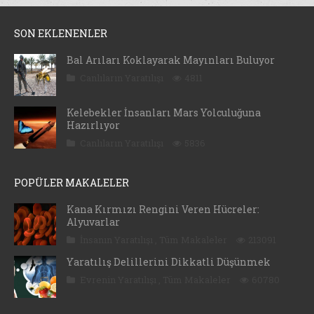
SON EKLENENLER
Bal Arıları Koklayarak Mayınları Buluyor
Canlıların Yaratılışı
4811
Kelebekler İnsanları Mars Yolculuğuna
Hazırlıyor
Canlıların Yaratılışı
5836
POPÜLER MAKALELER
Kana Kırmızı Rengini Veren Hücreler:
Alyuvarlar
İnsanın Yaratılışı
,
Tüm Makaleler
213091
Yaratılış Delillerini Dikkatli Düşünmek
Evrenin Yaratılışı
,
Tüm Makaleler
60780