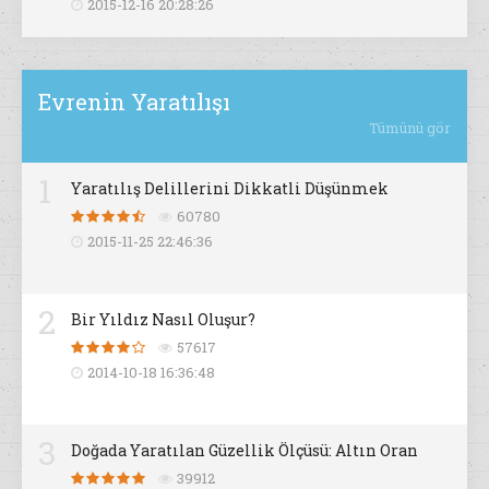
2015-12-16 20:28:26
Evrenin Yaratılışı
Tümünü gör
1
Yaratılış Delillerini Dikkatli Düşünmek
60780
2015-11-25 22:46:36
2
Bir Yıldız Nasıl Oluşur?
57617
2014-10-18 16:36:48
3
Doğada Yaratılan Güzellik Ölçüsü: Altın Oran
39912