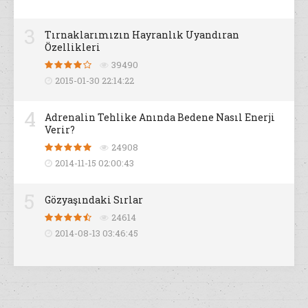
3
Tırnaklarımızın Hayranlık Uyandıran
Özellikleri
39490
2015-01-30 22:14:22
4
Adrenalin Tehlike Anında Bedene Nasıl Enerji
Verir?
24908
2014-11-15 02:00:43
5
Gözyaşındaki Sırlar
24614
2014-08-13 03:46:45