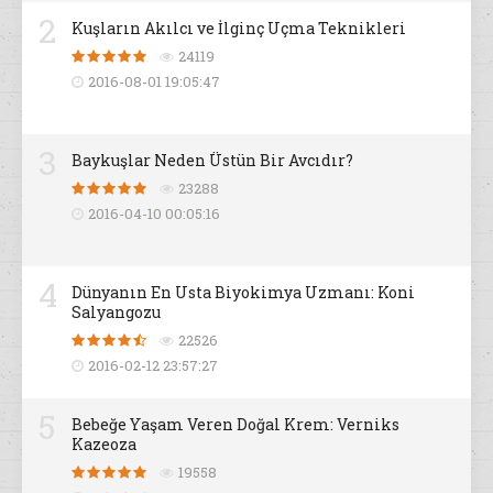
2
Kuşların Akılcı ve İlginç Uçma Teknikleri
24119
2016-08-01 19:05:47
3
Baykuşlar Neden Üstün Bir Avcıdır?
23288
2016-04-10 00:05:16
4
Dünyanın En Usta Biyokimya Uzmanı: Koni
Salyangozu
22526
2016-02-12 23:57:27
5
Bebeğe Yaşam Veren Doğal Krem: Verniks
Kazeoza
19558