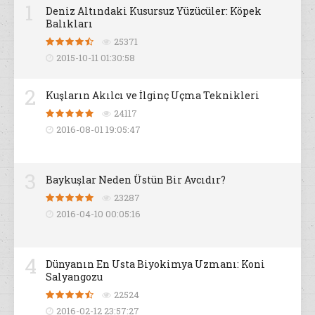
1
Deniz Altındaki Kusursuz Yüzücüler: Köpek
Balıkları
25371
2015-10-11 01:30:58
2
Kuşların Akılcı ve İlginç Uçma Teknikleri
24117
2016-08-01 19:05:47
3
Baykuşlar Neden Üstün Bir Avcıdır?
23287
2016-04-10 00:05:16
4
Dünyanın En Usta Biyokimya Uzmanı: Koni
Salyangozu
22524
2016-02-12 23:57:27