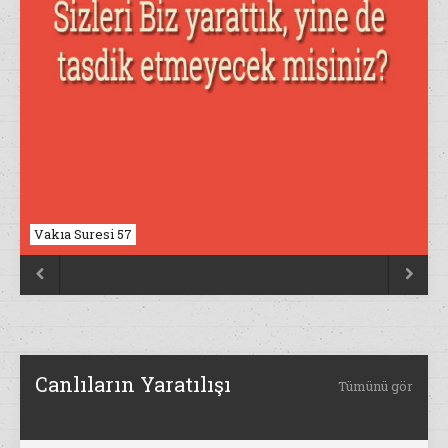
Vakıa Suresi 57
Nahl Suresi 17


Canlıların Yaratılışı
Tümünü gör