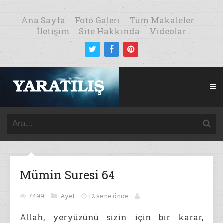
Ana Sayfa
Foto Galeri
Tüm Makaleler
İletişim
Site Hakkında
Videolar
Mümin Suresi 64
7499
Ayet
12 sene önce
Allah, yeryüzünü sizin için bir karar,