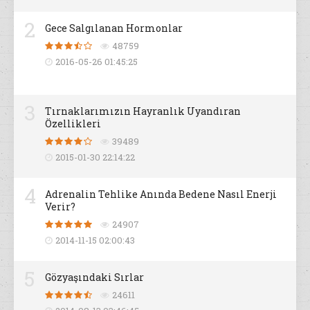
2
Gece Salgılanan Hormonlar
48759
2016-05-26 01:45:25
3
Tırnaklarımızın Hayranlık Uyandıran
Özellikleri
39489
2015-01-30 22:14:22
4
Adrenalin Tehlike Anında Bedene Nasıl Enerji
Verir?
24907
2014-11-15 02:00:43
5
Gözyaşındaki Sırlar
24611