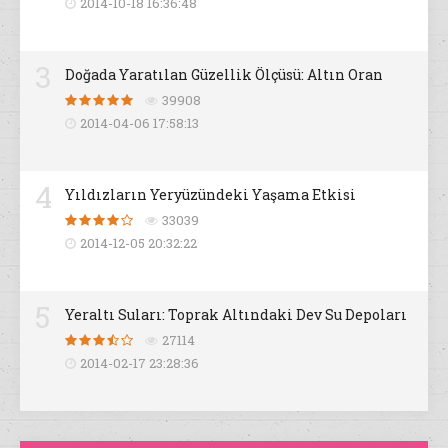
2014-10-18 16:36:48
3
Doğada Yaratılan Güzellik Ölçüsü: Altın Oran
39908
2014-04-06 17:58:13
4
Yıldızların Yeryüzündeki Yaşama Etkisi
33039
2014-12-05 20:32:22
5
Yeraltı Suları: Toprak Altındaki Dev Su Depoları
27114
2014-02-17 23:28:36