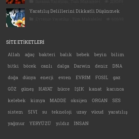
İnsanın Yaratılışı
,
Tüm Makaleler
213089
Yaratılış Delillerini Dikkatli Düşünmek
Evrenin Yaratılışı
,
Tüm Makaleler
60698
SİTE ETİKETLERİ
Allah
ağaç
bakteri
balık
bebek
beyin
bilim
bitki
böcek
canlı
dalga
Darwin
deniz
DNA
doğa
dünya
enerji
evren
EVRİM
FOSİL
gaz
GÖZ
güneş
HAYAT
hücre
IŞIK
kanat
karınca
kelebek
kimya
MADDE
oksijen
ORGAN
SES
sistem
SIVI
su
teknoloji
uzay
vücud
yaratılış
yağmur
YERYÜZÜ
yıldız
İNSAN