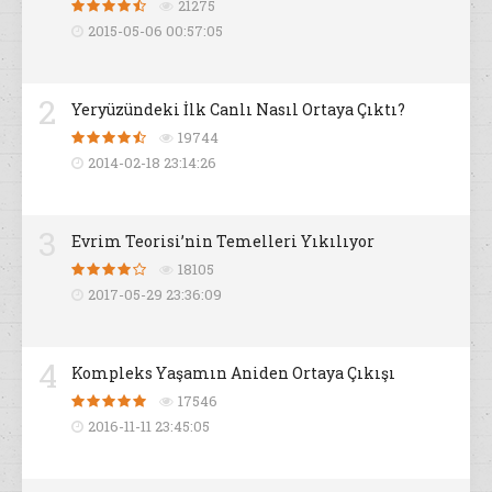
21275
2015-05-06 00:57:05
2
Yeryüzündeki İlk Canlı Nasıl Ortaya Çıktı?
19744
2014-02-18 23:14:26
3
Evrim Teorisi’nin Temelleri Yıkılıyor
18105
2017-05-29 23:36:09
4
Kompleks Yaşamın Aniden Ortaya Çıkışı
17546
2016-11-11 23:45:05