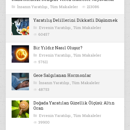
İnsanın Yaratılışı
,
Tüm Makaleler
213086
Yaratılış Delillerini Dikkatli Düşünmek
Evrenin Yaratılışı
,
Tüm Makaleler
60457
Bir Yıldız Nasıl Oluşur?
Evrenin Yaratılışı
,
Tüm Makaleler
57611
Gece Salgılanan Hormonlar
İnsanın Yaratılışı
,
Tüm Makaleler
48753
Doğada Yaratılan Güzellik Ölçüsü: Altın
Oran
Evrenin Yaratılışı
,
Tüm Makaleler
39900