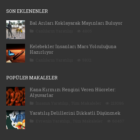
SON EKLENENLER
Bal Arıları Koklayarak Mayınları Buluyor
Canlıların Yaratılışı
4805
Kelebekler İnsanları Mars Yolculuğuna
Hazırlıyor
Canlıların Yaratılışı
5832
POPÜLER MAKALELER
Kana Kırmızı Rengini Veren Hücreler:
Alyuvarlar
İnsanın Yaratılışı
,
Tüm Makaleler
213086
Yaratılış Delillerini Dikkatli Düşünmek
Evrenin Yaratılışı
,
Tüm Makaleler
60457