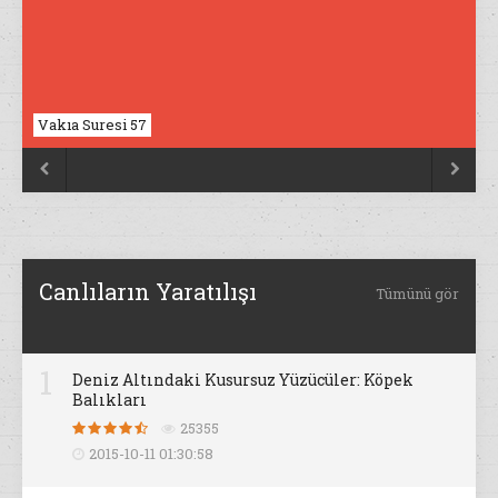
Vakıa Suresi 57
Nahl Suresi 17


Canlıların Yaratılışı
Tümünü gör
1
Deniz Altındaki Kusursuz Yüzücüler: Köpek
Balıkları
25355
2015-10-11 01:30:58