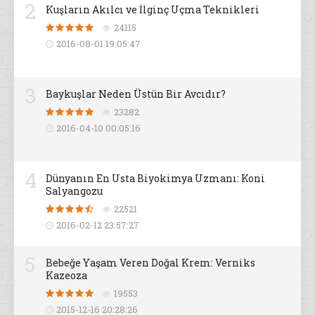
2
Kuşların Akılcı ve İlginç Uçma Teknikleri
24115
2016-08-01 19:05:47
3
Baykuşlar Neden Üstün Bir Avcıdır?
23282
2016-04-10 00:05:16
4
Dünyanın En Usta Biyokimya Uzmanı: Koni
Salyangozu
22521
2016-02-12 23:57:27
5
Bebeğe Yaşam Veren Doğal Krem: Verniks
Kazeoza
19553
2015-12-16 20:28:26