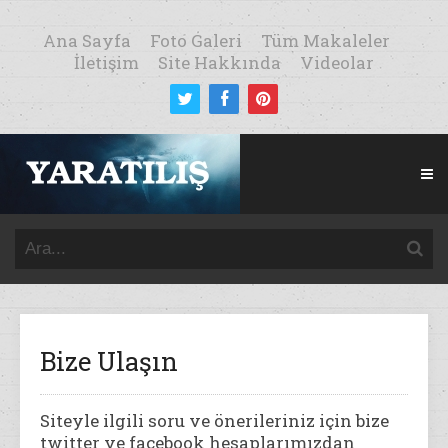
Ana Sayfa
Foto Galeri
Tüm Makaleler
İletişim
Site Hakkında
Videolar
Bize Ulaşın
Siteyle ilgili soru ve önerileriniz için bize
twitter ve facebook hesaplarımızdan