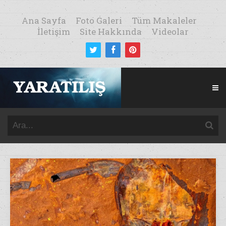
Ana Sayfa
Foto Galeri
Tüm Makaleler
İletişim
Site Hakkında
Videolar