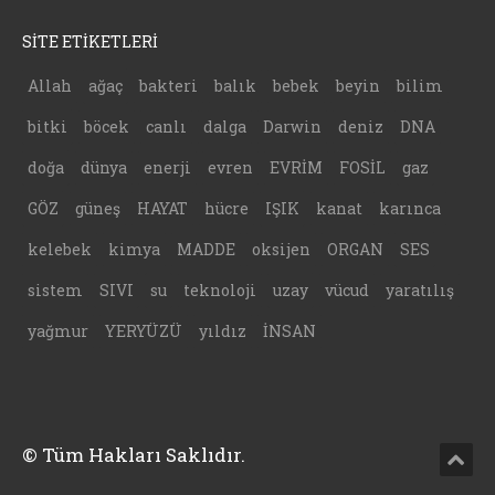
SİTE ETİKETLERİ
Allah
ağaç
bakteri
balık
bebek
beyin
bilim
bitki
böcek
canlı
dalga
Darwin
deniz
DNA
doğa
dünya
enerji
evren
EVRİM
FOSİL
gaz
GÖZ
güneş
HAYAT
hücre
IŞIK
kanat
karınca
kelebek
kimya
MADDE
oksijen
ORGAN
SES
sistem
SIVI
su
teknoloji
uzay
vücud
yaratılış
yağmur
YERYÜZÜ
yıldız
İNSAN
© Tüm Hakları Saklıdır.