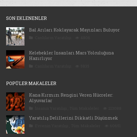
SON EKLENENLER
Bal Arıları Koklayarak Mayınları Buluyor
Canlıların Yaratılışı
4806
Kelebekler İnsanları Mars Yolculuğuna
Hazırlıyor
Canlıların Yaratılışı
5835
POPÜLER MAKALELER
Kana Kırmızı Rengini Veren Hücreler:
Alyuvarlar
İnsanın Yaratılışı
,
Tüm Makaleler
213088
Yaratılış Delillerini Dikkatli Düşünmek
Evrenin Yaratılışı
,
Tüm Makaleler
60651