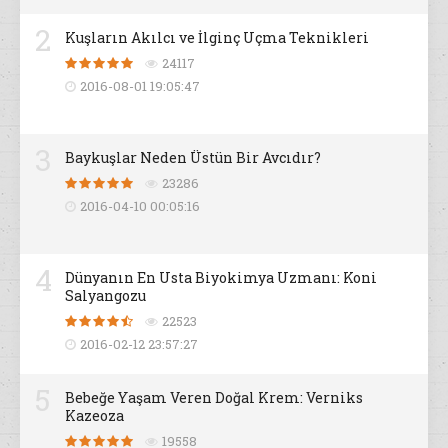
2
Kuşların Akılcı ve İlginç Uçma Teknikleri
24117
2016-08-01 19:05:47
3
Baykuşlar Neden Üstün Bir Avcıdır?
23286
2016-04-10 00:05:16
4
Dünyanın En Usta Biyokimya Uzmanı: Koni
Salyangozu
22523
2016-02-12 23:57:27
5
Bebeğe Yaşam Veren Doğal Krem: Verniks
Kazeoza
19558