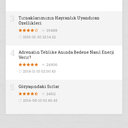
3
Tırnaklarımızın Hayranlık Uyandıran
Özellikleri
39488
2015-01-30 22:14:22
4
Adrenalin Tehlike Anında Bedene Nasıl Enerji
Verir?
24906
2014-11-15 02:00:43
5
Gözyaşındaki Sırlar
24611
2014-08-13 03:46:45