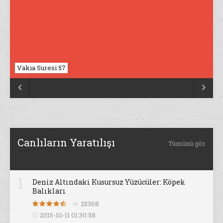
Vakıa Suresi 57
Nahl Suresi 17


Canlıların Yaratılışı
Tümünü gör
1
Deniz Altındaki Kusursuz Yüzücüler: Köpek
Balıkları
25368
2015-10-11 01:30:58