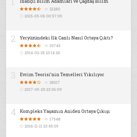
1
İnançlı Bilim Adamları ve Çağdaş Bilim
21280
2015-05-06 00:57:05
2
Yeryüzündeki İlk Canlı Nasıl Ortaya Çıktı?
19745
2014-02-18 23:14:26
3
Evrim Teorisi’nin Temelleri Yıkılıyor
18107
2017-05-29 23:36:09
4
Kompleks Yaşamın Aniden Ortaya Çıkışı
17548
2016-11-11 23:45:05