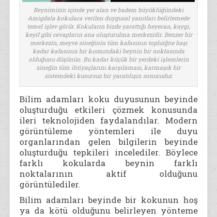
Beynimizin içinde yer alan ve badem büyüklüğündeki
Amigdala kokulara verilen duygusal yanıtları belirlemede
temel işlev görür. Kokuların bizde yarattığı heyecan, kaygı,
keyif gibi cevapların ana oluşturulma merkezidir. Benzer bir
merkezin, meyve sineğinin tüm kafasının topluiğne başı
kadar kafasının bir kısmındaki beynin bir noktasında
olduğunu düşünün. Bu kadar küçük bir yerdeki işlemlerin
sineğin tüm ihtiyaçlarını karşılaması, karmaşık bir
sistemdeki kusursuz bir yaratılışın sonucudur.
Bilim adamları koku duyusunun beyinde
oluşturduğu etkileri çözmek konusunda
ileri teknolojiden faydalandılar. Modern
görüntüleme yöntemleri ile duyu
organlarından gelen bilgilerin beyinde
oluşturduğu tepkileri incelediler. Böylece
farklı kokularda beynin farklı
noktalarının aktif olduğunu
görüntülediler.
Bilim adamları beyinde bir kokunun hoş
ya da kötü olduğunu belirleyen yönteme