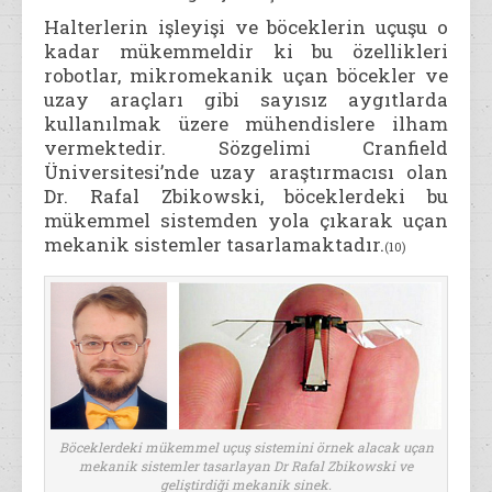
Halterlerin işleyişi ve böceklerin uçuşu o
kadar mükemmeldir ki bu özellikleri
robotlar, mikromekanik uçan böcekler ve
uzay araçları gibi sayısız aygıtlarda
kullanılmak üzere mühendislere ilham
vermektedir. Sözgelimi Cranfield
Üniversitesi’nde uzay araştırmacısı olan
Dr. Rafal Zbikowski, böceklerdeki bu
mükemmel sistemden yola çıkarak uçan
mekanik sistemler tasarlamaktadır.
(10)
Böceklerdeki mükemmel uçuş sistemini örnek alacak uçan
mekanik sistemler tasarlayan Dr Rafal Zbikowski ve
geliştirdiği mekanik sinek.