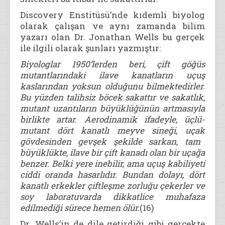
Discovery Enstitüsü’nde kıdemli biyolog
olarak çalışan ve aynı zamanda bilim
yazarı olan Dr. Jonathan Wells bu gerçek
ile ilgili olarak şunları yazmıştır:
Biyologlar 1950’lerden beri, çift
göğüs
mutantlarında
ki ilave
kanatların uçuş
kaslarından
yoksun
olduğunu
bilmektedirler.
Bu yüzden talihsiz böcek
sakattır
ve
sakatlık,
mutant
uzantıların
bü
yüklüğünün artmasıyla
birlikte artar. Aerodinamik ifadeyle, üçlü-
mutant dört
kanatlı
meyve
sineği, uçak
gövdesinden
gevşek şekilde
sarkan, tam
büyüklükte, ilave bir çift
kanadı
olan bir
uçağa
benzer. Belki yere inebilir, ama
uçuş
kabiliyeti
ciddi oranda
hasarlıdır.
Bundan dola
yı, dört
kanatlı
erkekler
çiftleşme zorluğu
çekerler ve
soy laboratuvarda dikkatlice muhafaza
edilmediği
sürece hemen ölür.
(16)
Dr. Wells’in de dile getirdiği gibi gerçekte