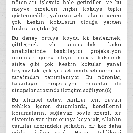
nöronları işlevsiz hale getirdiler. Ve bu
meyve sinekleri hiçbir kokuya tepki
göstermediler, yalnızca zehir alarmı veren
çok keskin kokuların olduğu yerden
hızlıca kaçtılar.(5)
Bu deney ortaya koydu ki; beslenmek,
çiftleşmek vb. konulardaki koku
analizlerinde baskılayıcı projeksiyon
nöronlar görev alıyor ancak balzamik
sirke gibi çok keskin kokular yanal
boynuzdaki çok yüksek mertebeli nöronlar
tarafından tanımlanıyor. Bu nöronlar,
baskılayıcı projeksiyon nöronlar ile
sinapslar arasında iletişimi sağlıyor.(6)
Bu bilimsel detay, canlılar için hayati
tehlike içeren durumlarda, kendilerini
korumalarını sağlayan böyle önemli bir
sistemin varlığını ortaya koyarak, Allah’ın
canlılar üzerindeki şefkatini bir kez daha
gözler önüne serdi. Hayati tehlikeyi