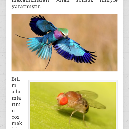
yaratmıştır.
Bili
m
ada
mla
rını
n
çöz
mek