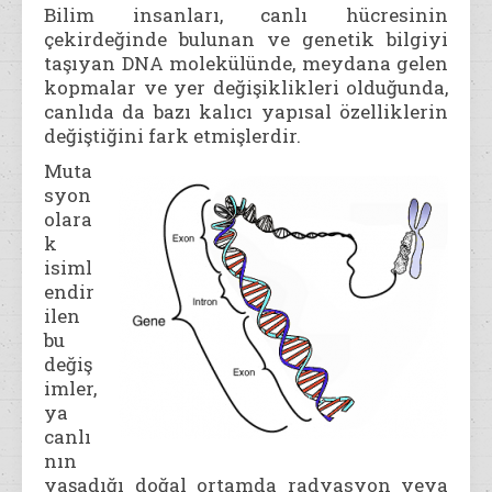
Bilim insanları, canlı hücresinin
çekirdeğinde bulunan ve genetik bilgiyi
taşıyan DNA molekülünde, meydana gelen
kopmalar ve yer değişiklikleri olduğunda,
canlıda da bazı kalıcı yapısal özelliklerin
değiştiğini fark etmişlerdir.
Muta
syon
olara
k
isiml
endir
ilen
bu
değiş
imler,
ya
canlı
nın
yaşadığı doğal ortamda radyasyon veya