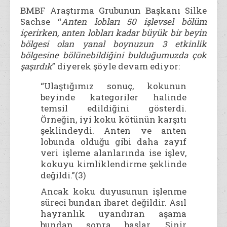
BMBF Araştırma Grubunun Başkanı Silke
Sachse “
Anten lobları 50 işlevsel bölüm
içerirken, anten lobları kadar büyük bir beyin
bölgesi olan yanal boynuzun 3 etkinlik
bölgesine bölünebildiğini bulduğumuzda çok
şaşırdık
” diyerek şöyle devam ediyor:
“Ulaştığımız sonuç, kokunun
beyinde kategoriler halinde
temsil edildiğini gösterdi.
Örneğin, iyi koku kötünün karşıtı
şeklindeydi. Anten ve anten
lobunda olduğu gibi daha zayıf
veri işleme alanlarında ise işlev,
kokuyu kimliklendirme şeklinde
değildi.”(3)
Ancak koku duyusunun işlenme
süreci bundan ibaret değildir. Asıl
hayranlık uyandıran aşama
bundan sonra başlar. Sinir