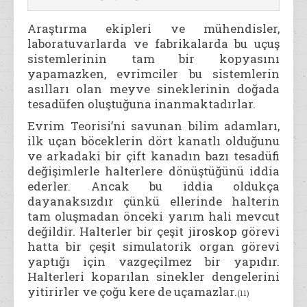
Araştırma ekipleri ve mühendisler,
laboratuvarlarda ve fabrikalarda bu uçuş
sistemlerinin tam bir kopyasını
yapamazken, evrimciler bu sistemlerin
asılları olan meyve sineklerinin doğada
tesadüfen oluştuğuna inanmaktadırlar.
Evrim Teorisi’ni savunan bilim adamları,
ilk uçan böceklerin dört kanatlı olduğunu
ve arkadaki bir çift kanadın bazı tesadüfi
değişimlerle halterlere dönüştüğünü iddia
ederler. Ancak bu iddia oldukça
dayanaksızdır çünkü ellerinde halterin
tam oluşmadan önceki yarım hali mevcut
değildir. Halterler bir çeşit
jiroskop
görevi
hatta bir çeşit simulatorik organ görevi
yaptığı için vazgeçilmez bir yapıdır.
Halterleri koparılan sinekler dengelerini
yitirirler ve çoğu kere de uçamazlar.
(11)