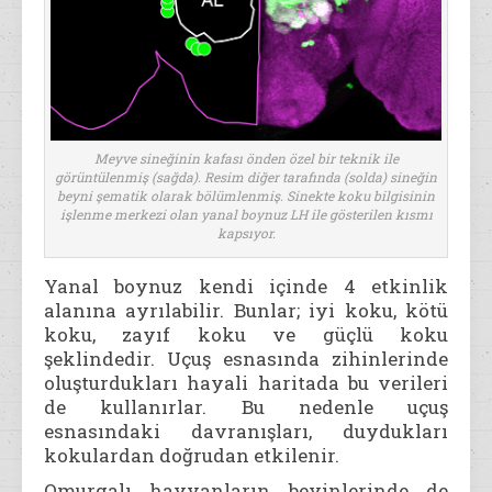
Meyve sineğinin kafası önden özel bir teknik ile
görüntülenmiş (sağda). Resim diğer tarafında (solda) sineğin
beyni şematik olarak bölümlenmiş. Sinekte koku bilgisinin
işlenme merkezi olan yanal boynuz LH ile gösterilen kısmı
kapsıyor.
Yanal boynuz kendi içinde 4 etkinlik
alanına ayrılabilir. Bunlar; iyi koku, kötü
koku, zayıf koku ve güçlü koku
şeklindedir. Uçuş esnasında zihinlerinde
oluşturdukları hayali haritada bu verileri
de kullanırlar. Bu nedenle uçuş
esnasındaki davranışları, duydukları
kokulardan doğrudan etkilenir.
Omurgalı hayvanların beyinlerinde de