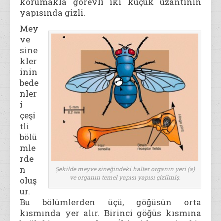
korumakla görevli iki küçük uzantının
yapısında gizli.
Mey
ve
sine
kler
inin
bede
nler
i
çeşi
tli
bölü
mle
rde
n
Şekilde meyve sineğindeki halter organın yeri (a)
ve organın temel yapısı yapısı çizilmiş.
oluş
ur.
Bu bölümlerden üçü, göğüsün orta
kısmında yer alır. Birinci göğüs kısmına