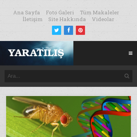
Ana Sayfa
Foto Galeri
Tüm Makaleler
İletişim
Site Hakkında
Videolar