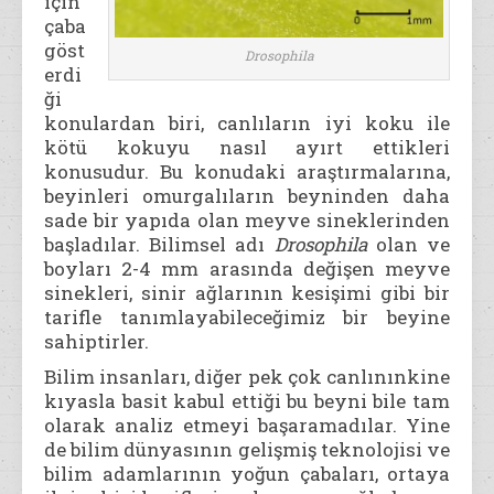
için
çaba
göst
Drosophila
erdi
ği
konulardan biri, canlıların iyi koku ile
kötü kokuyu nasıl ayırt ettikleri
konusudur. Bu konudaki araştırmalarına,
beyinleri omurgalıların beyninden daha
sade bir yapıda olan meyve sineklerinden
başladılar. Bilimsel adı
Drosophila
olan ve
boyları 2-4 mm arasında değişen meyve
sinekleri, sinir ağlarının kesişimi gibi bir
tarifle tanımlayabileceğimiz bir beyine
sahiptirler.
Bilim insanları, diğer pek çok canlınınkine
kıyasla basit kabul ettiği bu beyni bile tam
olarak analiz etmeyi başaramadılar. Yine
de bilim dünyasının gelişmiş teknolojisi ve
bilim adamlarının yoğun çabaları, ortaya