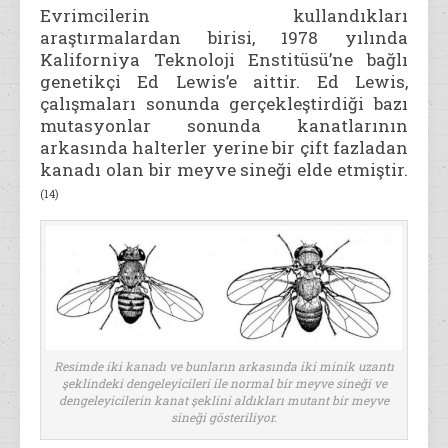
Evrimcilerin kullandıkları
araştırmalardan birisi, 1978 yılında
Kaliforniya Teknoloji Enstitüsü’ne bağlı
genetikçi Ed Lewis’e aittir. Ed Lewis,
çalışmaları sonunda gerçekleştirdiği bazı
mutasyonlar sonunda kanatlarının
arkasında halterler yerine bir çift fazladan
kanadı olan bir meyve sineği elde etmiştir.
(14)
Resimde iki kanadı ve bunların arkasında iki minik uzantı
şeklindeki dengeleyicileri ile normal bir meyve sineği ve
dengeleyicilerin kanat şeklini aldıkları mutant bir meyve
sineği gösteriliyor.