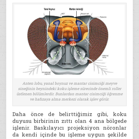
Anten lobu, yanal boynuz ve mantar cisimciği meyve
sineğinin beynindeki koku işleme sürecinde önemli roller
üstlenen bölümlerdir. Bunlardan mantar cisimciği öğrenme
ve hafızaya alma merkezi olarak işlev görür.
Daha önce de belirttiğimiz gibi, koku
duyusu birbirinin zıttı olan 4 ana bölgede
işlenir. Baskılayıcı projeksiyon nöronlar
da kendi içinde bu işleme uygun şekilde