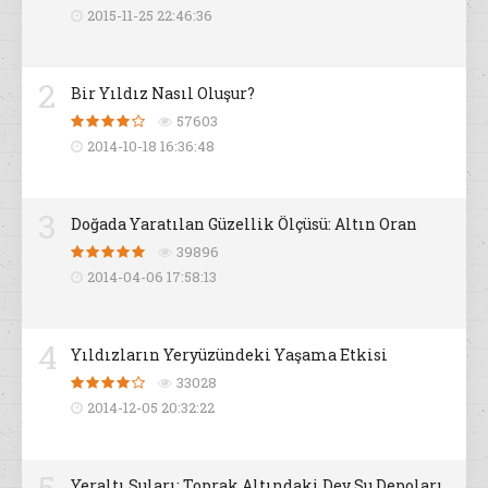
2015-11-25 22:46:36
2
Bir Yıldız Nasıl Oluşur?
57603
2014-10-18 16:36:48
3
Doğada Yaratılan Güzellik Ölçüsü: Altın Oran
39896
2014-04-06 17:58:13
4
Yıldızların Yeryüzündeki Yaşama Etkisi
33028
2014-12-05 20:32:22
5
Yeraltı Suları: Toprak Altındaki Dev Su Depoları