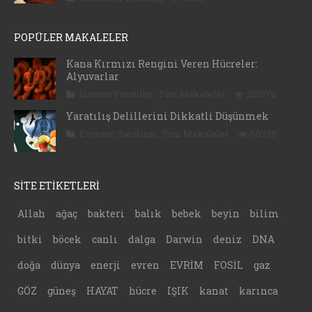
POPÜLER MAKALELER
Kana Kırmızı Rengini Veren Hücreler:
Alyuvarlar
İnsanın Yaratılışı
,
Tüm Makaleler
213076
Yaratılış Delillerini Dikkatli Düşünmek
Evrenin Yaratılışı
,
Tüm Makaleler
60395
SİTE ETİKETLERİ
Allah
ağaç
bakteri
balık
bebek
beyin
bilim
bitki
böcek
canlı
dalga
Darwin
deniz
DNA
doğa
dünya
enerji
evren
EVRİM
FOSİL
gaz
GÖZ
güneş
HAYAT
hücre
IŞIK
kanat
karınca