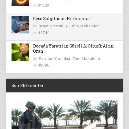
57603
Gece Salgılanan Hormonlar
İnsanın Yaratılışı
,
Tüm Makaleler
48749
Doğada Yaratılan Güzellik Ölçüsü: Altın
Oran
Evrenin Yaratılışı
,
Tüm Makaleler
39896
Son Eklenenler