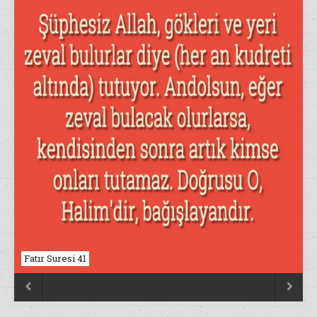
Fatır Suresi 41

