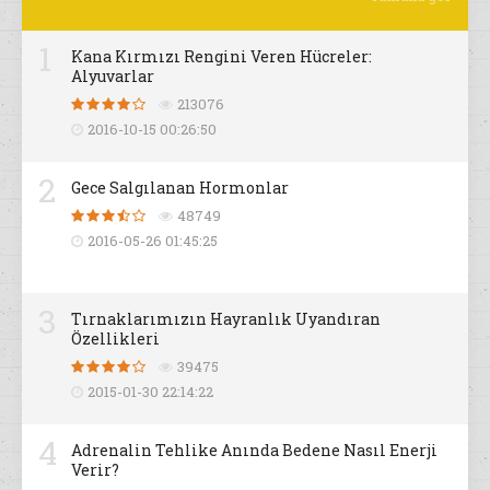
1
Kana Kırmızı Rengini Veren Hücreler:
Alyuvarlar
213076
2016-10-15 00:26:50
2
Gece Salgılanan Hormonlar
48749
2016-05-26 01:45:25
3
Tırnaklarımızın Hayranlık Uyandıran
Özellikleri
39475
2015-01-30 22:14:22
4
Adrenalin Tehlike Anında Bedene Nasıl Enerji
Verir?