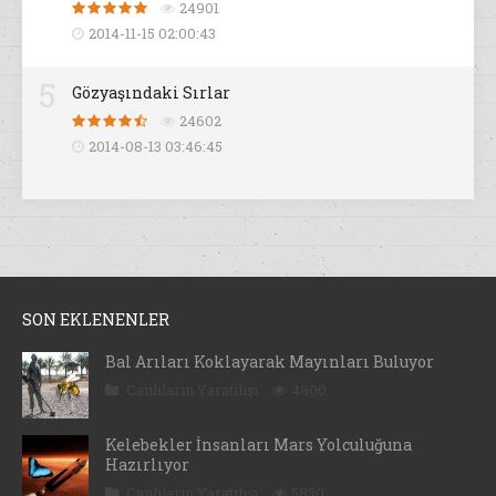
24901
2014-11-15 02:00:43
5
Gözyaşındaki Sırlar
24602
2014-08-13 03:46:45
SON EKLENENLER
Bal Arıları Koklayarak Mayınları Buluyor
Canlıların Yaratılışı
4800
Kelebekler İnsanları Mars Yolculuğuna
Hazırlıyor
Canlıların Yaratılışı
5830