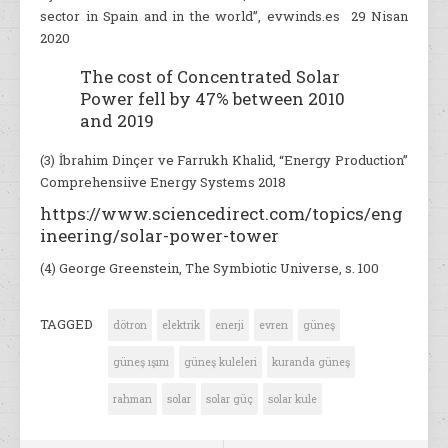
sector in Spain and in the world”, evwinds.es 29 Nisan
2020
The cost of Concentrated Solar
Power fell by 47% between 2010
and 2019
(3) İbrahim Dinçer ve Farrukh Khalid, “Energy Production”
Comprehensiive Energy Systems 2018
https://www.sciencedirect.com/topics/eng
ineering/solar-power-tower
(4) George Greenstein, The Symbiotic Universe, s. 100
TAGGED
dötron
elektrik
enerji
evren
güneş
güneş ışını
güneş kuleleri
kuranda güneş
rahman
solar
solar güç
solar kule