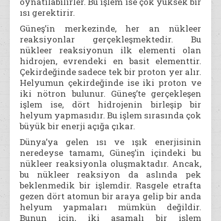
oynatılabilirler. Bu işlem ise çok yüksek bir
ısı gerektirir.
Güneş’in merkezinde, her an nükleer
reaksiyonlar gerçekleşmektedir. Bu
nükleer reaksiyonun ilk elementi olan
hidrojen, evrendeki en basit elementtir.
Çekirdeğinde sadece tek bir proton yer alır.
Helyumun çekirdeğinde ise iki proton ve
iki nötron bulunur. Güneş’te gerçekleşen
işlem ise, dört hidrojenin birleşip bir
helyum yapmasıdır. Bu işlem sırasında çok
büyük bir enerji açığa çıkar.
Dünya’ya gelen ısı ve ışık enerjisinin
neredeyse tamamı, Güneş’in içindeki bu
nükleer reaksiyonla oluşmaktadır. Ancak,
bu nükleer reaksiyon da aslında pek
beklenmedik bir işlemdir. Rasgele etrafta
gezen dört atomun bir araya gelip bir anda
helyum yapmaları mümkün değildir.
Bunun için, iki aşamalı bir işlem