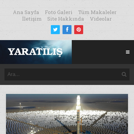
Ana Sayfa
Foto Galeri
Tüm Makaleler
İletişim
Site Hakkında
Videolar