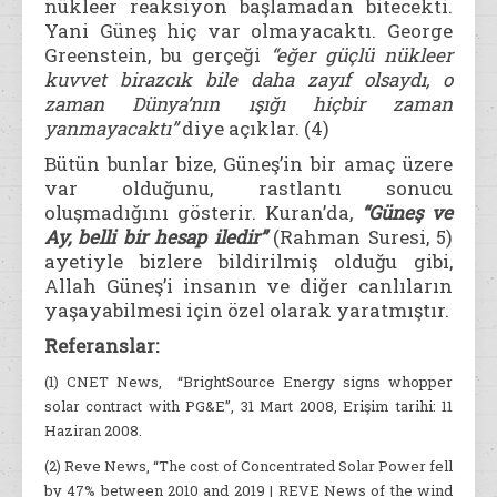
nükleer reaksiyon başlamadan bitecekti.
Yani Güneş hiç var olmayacaktı. George
Greenstein, bu gerçeği
“eğer güçlü nükleer
kuvvet birazcık bile daha zayıf olsaydı, o
zaman Dünya’nın ışığı hiçbir zaman
yanmayacaktı”
diye açıklar. (4)
Bütün bunlar bize, Güneş’in bir amaç üzere
var olduğunu, rastlantı sonucu
oluşmadığını gösterir. Kuran’da,
“Güneş ve
Ay, belli bir hesap iledir”
(Rahman Suresi, 5)
ayetiyle bizlere bildirilmiş olduğu gibi,
Allah Güneş’i insanın ve diğer canlıların
yaşayabilmesi için özel olarak yaratmıştır.
Referanslar:
(1) CNET News, “BrightSource Energy signs whopper
solar contract with PG&E”, 31 Mart 2008, Erişim tarihi: 11
Haziran 2008.
(2) Reve News, “The cost of Concentrated Solar Power fell
by 47% between 2010 and 2019 | REVE News of the wind