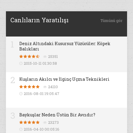
Canlıların Yaratılışı
Tümünü gör
1
Deniz Altındaki Kusursuz Yüzücüler: Köpek
Balıkları
25351
2015-10-11 01:30:58
2
Kuşların Akılcı ve İlginç Uçma Teknikleri
24110
2016-08-01 19:05:47
3
Baykuşlar Neden Üstün Bir Avcıdır?
23273
2016-04-10 00:05:16