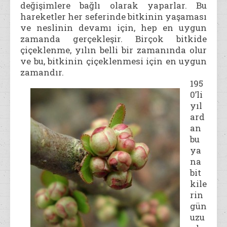
değişimlere bağlı olarak yaparlar. Bu
hareketler her seferinde bitkinin yaşaması
ve neslinin devamı için, hep en uygun
zamanda gerçekleşir. Birçok bitkide
çiçeklenme, yılın belli bir zamanında olur
ve bu, bitkinin çiçeklenmesi için en uygun
zamandır.
195
0’li
yıl
ard
an
bu
ya
na
bit
kile
rin
gün
uzu