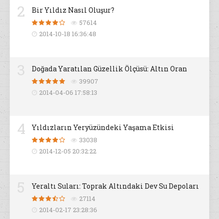
2
Bir Yıldız Nasıl Oluşur?
57614
2014-10-18 16:36:48
3
Doğada Yaratılan Güzellik Ölçüsü: Altın Oran
39907
2014-04-06 17:58:13
4
Yıldızların Yeryüzündeki Yaşama Etkisi
33038
2014-12-05 20:32:22
5
Yeraltı Suları: Toprak Altındaki Dev Su Depoları
27114
2014-02-17 23:28:36