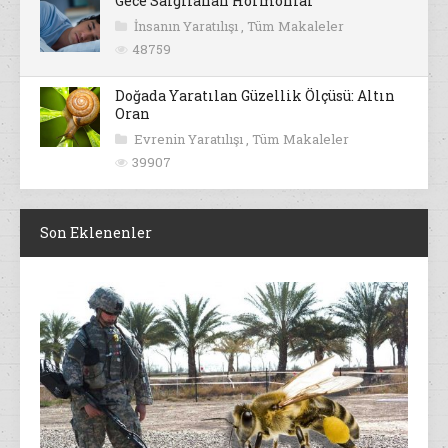
Gece Salgılanan Hormonlar
İnsanın Yaratılışı
,
Tüm Makaleler
48759
Doğada Yaratılan Güzellik Ölçüsü: Altın
Oran
Evrenin Yaratılışı
,
Tüm Makaleler
39907
Son Eklenenler