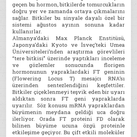
geçen bu hormon, bitkilerde tomurcukların
doğru yer ve zamanda ortaya çıkmalarını
sağlar. Bitkiler bu sinyale dayalı özel bir
sistemi ağustos ayının sonuna kadar
kullanırlar.
Almanya’daki Max Planck Enstitüsü,
Japonya’daki Kyoto ve İsveç’teki Umea
Üniversiteleri’nden araştırma görevlileri
“tere bitkisi” üzerinde yaptıkları inceleme
ve gözlemler sonucunda florigen
hormonunun yapraklardaki FT geninin
(Flowering Locus T) mesajcı RNA’sı
üzerinden sentezlendiğini keşfettiler.
Bitkiler çiçeklenmeyi teşvik eden bir uyarı
aldıktan sonra FT geni yapraklarda
uyarılır. Söz konusu mRNA yapraklardan
büyümenin meydana geldiği uca doğru
ilerliyor. Orada FT proteini FD olarak
bilinen büyüme ucuna özgü proteinle
etkileşime geçiyor. Bu çift etkili moleküler