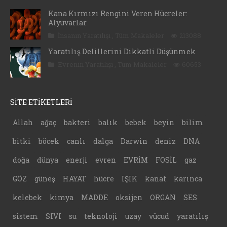
Kana Kırmızı Rengini Veren Hücreler:
Alyuvarlar
İnsanın Yaratılışı
,
Tüm Makaleler
213088
Yaratılış Delillerini Dikkatli Düşünmek
Evrenin Yaratılışı
,
Tüm Makaleler
60653
SİTE ETİKETLERİ
Allah
ağaç
bakteri
balık
bebek
beyin
bilim
bitki
böcek
canlı
dalga
Darwin
deniz
DNA
doğa
dünya
enerji
evren
EVRİM
FOSİL
gaz
GÖZ
güneş
HAYAT
hücre
IŞIK
kanat
karınca
kelebek
kimya
MADDE
oksijen
ORGAN
SES
sistem
SIVI
su
teknoloji
uzay
vücud
yaratılış