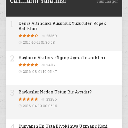
Canlıların Yaratılışı
Tümünü gör
1
Deniz Altındaki Kusursuz Yüzücüler: Köpek
Balıkları
25369
2015-10-11 01:30:58
2
Kuşların Akılcı ve İlginç Uçma Teknikleri
24117
2016-08-01 19:05:47
3
Baykuşlar Neden Üstün Bir Avcıdır?
23286
2016-04-10 00:05:16
4
Dünyanın En Usta Biyokimya Uzmanı: Koni