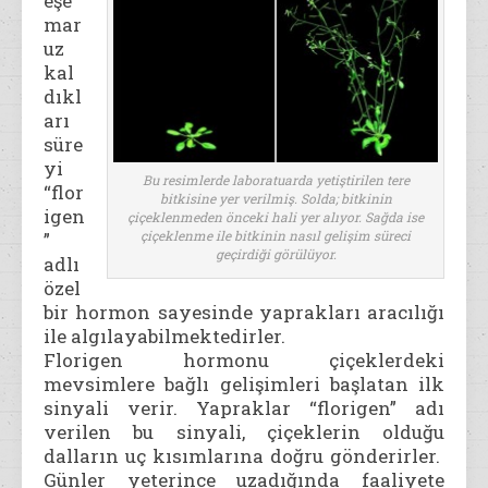
eşe
mar
uz
kal
dıkl
arı
süre
yi
Bu resimlerde laboratuarda yetiştirilen tere
“flor
bitkisine yer verilmiş. Solda; bitkinin
igen
çiçeklenmeden önceki hali yer alıyor. Sağda ise
çiçeklenme ile bitkinin nasıl gelişim süreci
”
geçirdiği görülüyor.
adlı
özel
bir hormon sayesinde yaprakları aracılığı
ile algılayabilmektedirler.
Florigen hormonu çiçeklerdeki
mevsimlere bağlı gelişimleri başlatan ilk
sinyali verir. Yapraklar “florigen” adı
verilen bu sinyali, çiçeklerin olduğu
dalların uç kısımlarına doğru gönderirler.
Günler yeterince uzadığında faaliyete