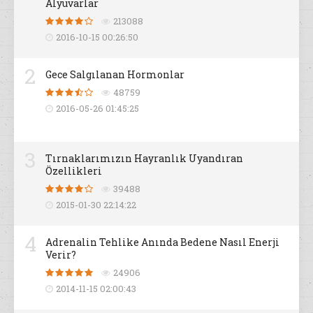
Alyuvarlar
213088
2016-10-15 00:26:50
2
Gece Salgılanan Hormonlar
48759
2016-05-26 01:45:25
3
Tırnaklarımızın Hayranlık Uyandıran
Özellikleri
39488
2015-01-30 22:14:22
4
Adrenalin Tehlike Anında Bedene Nasıl Enerji
Verir?
24906
2014-11-15 02:00:43