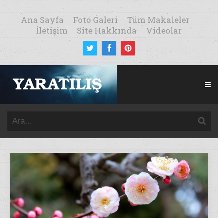
Ana Sayfa
Foto Galeri
Tüm Makaleler
İletişim
Site Hakkında
Videolar