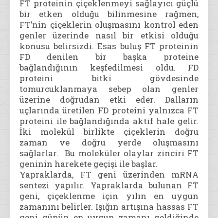
FT proteinin çiçeklenmeyi sağlayıcı güçlü
bir etken olduğu bilinmesine rağmen,
FT’nin çiçeklerin oluşmasını kontrol eden
genler üzerinde nasıl bir etkisi olduğu
konusu belirsizdi. Esas buluş FT proteinin
FD denilen bir başka proteine
bağlandığının keşfedilmesi oldu. FD
proteini bitki gövdesinde
tomurcuklanmaya sebep olan genler
üzerine doğrudan etki eder. Dalların
uçlarında üretilen FD proteini yalnızca FT
proteini ile bağlandığında aktif hale gelir.
İki molekül birlikte çiçeklerin doğru
zaman ve doğru yerde oluşmasını
sağlarlar. Bu moleküler olaylar zinciri FT
geninin harekete geçişi ile başlar.
Yapraklarda, FT geni üzerinden mRNA
sentezi yapılır. Yapraklarda bulunan FT
geni, çiçeklenme için yılın en uygun
zamanını belirler. Işığın artışına hassas FT
geni günün en uygun zamanı geldiğinde