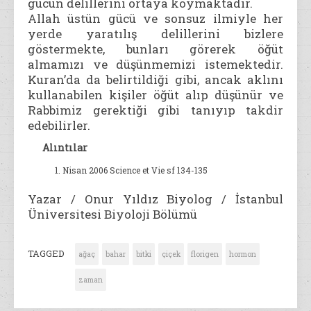
gücün delillerini ortaya koymaktadır.
Allah üstün gücü ve sonsuz ilmiyle her
yerde yaratılış delillerini bizlere
göstermekte, bunları görerek öğüt
almamızı ve düşünmemizi istemektedir.
Kuran’da da belirtildiği gibi, ancak aklını
kullanabilen kişiler öğüt alıp düşünür ve
Rabbimiz gerektiği gibi tanıyıp takdir
edebilirler.
Alıntılar
Nisan 2006 Science et Vie sf 134-135
Yazar / Onur Yıldız Biyolog / İstanbul
Üniversitesi Biyoloji Bölümü
TAGGED
ağaç
bahar
bitki
çiçek
florigen
hormon
zaman