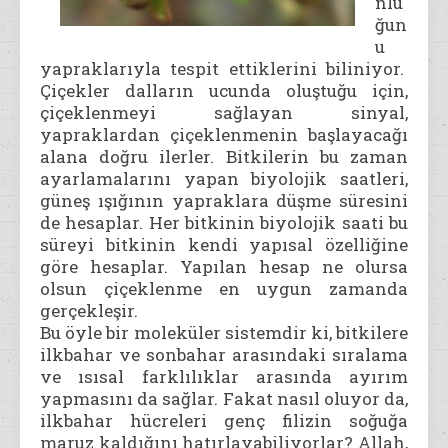
nlu
ğun
u
yapraklarıyla tespit ettiklerini biliniyor.
Çiçekler dalların ucunda oluştuğu için,
çiçeklenmeyi sağlayan sinyal,
yapraklardan çiçeklenmenin başlayacağı
alana doğru ilerler. Bitkilerin bu zaman
ayarlamalarını yapan biyolojik saatleri,
güneş ışığının yapraklara düşme süresini
de hesaplar. Her bitkinin biyolojik saati bu
süreyi bitkinin kendi yapısal özelliğine
göre hesaplar. Yapılan hesap ne olursa
olsun çiçeklenme en uygun zamanda
gerçekleşir.
Bu öyle bir moleküler sistemdir ki, bitkilere
ilkbahar ve sonbahar arasındaki sıralama
ve ısısal farklılıklar arasında ayırım
yapmasını da sağlar. Fakat nasıl oluyor da,
ilkbahar hücreleri genç filizin soğuğa
maruz kaldığını hatırlayabiliyorlar? Allah,