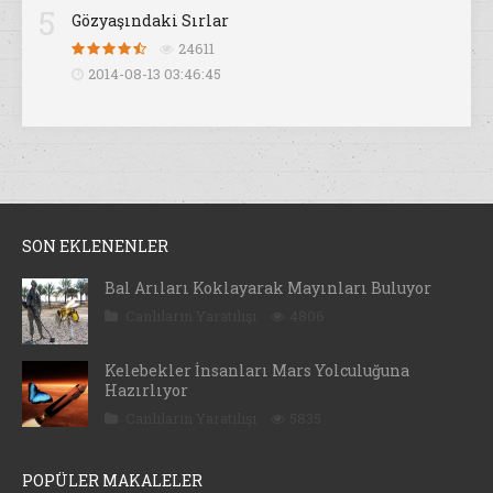
5
Gözyaşındaki Sırlar
24611
2014-08-13 03:46:45
SON EKLENENLER
Bal Arıları Koklayarak Mayınları Buluyor
Canlıların Yaratılışı
4806
Kelebekler İnsanları Mars Yolculuğuna
Hazırlıyor
Canlıların Yaratılışı
5835
POPÜLER MAKALELER