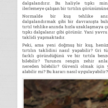
dalgalandırır. Bu haliyle tıpkı min
ilerlemeye çalışan bir tırtılın görünümüne
Normalde bir kuş tehlike anın
dalgalandırmak gibi bir davranışta bu
tırtıl tehlike anında hızla uzaklaşmaya ç
tıpkı dalgalanır gibi görünür. Yani yavru 
taklidi yapmaktadır.
Peki, ama yeni doğmuş bir kuş, henüz
tırtılın taklidini nasıl yapabilir? Gri 
farklı göründüğünü ve bir tırtıla benz
bilebilir? Turuncu rengin zehir anla
nereden bilebilir? Güvenli olmak için
alabilir mi? Bu kararı nasıl uygulayabilir?