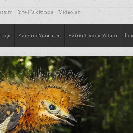
etişim
Site Hakkında
Videolar
ılışı
Evrenin Yaratılışı
Evrim Teorisi Yalanı
İns