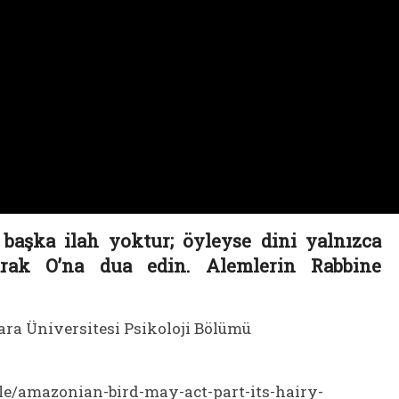
n başka ilah yoktur; öyleyse dini yalnızca
larak O’na dua edin. Alemlerin Rabbine
ra Üniversitesi Psikoloji Bölümü
le/amazonian-bird-may-act-part-its-hairy-