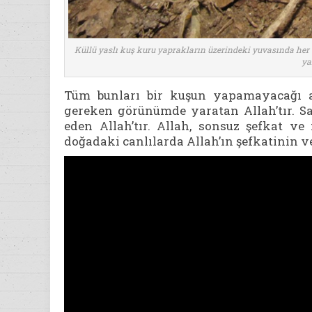
Küllü yaslı kuş kuru yaprakların üzerindeki yuvasında her 
ya
Tüm bunları bir kuşun yapamayacağı aç
gereken görünümde yaratan Allah’tır. S
eden Allah’tır. Allah, sonsuz şefkat v
doğadaki canlılarda Allah’ın şefkatinin ve