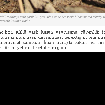
türlü tehlikeye açık görünür. Oysa Allah onda benzersiz bir savunma tekniği il
ratarak korumaktadır.
ıktır. Küllü yaslı kuşun yavrusunu, güvenliği i
aldırı anında nasıl davranması gerektiğini ona il
e merhamet sahibidir. İman nuruyla bakan her in
 hâkimiyetinin tecellilerini görür.