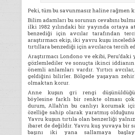
Peki, tüm bu savunmasız haline rağmen k
Bilim adamları bu sorunun cevabını bulma
ilki 1982 yılındaki bir yayında ortaya at
benzediği için avcılar tarafından terc
araştırmacı ekip, iki yavru kuşu inceled
tırtıllara benzediği için avcılarca tercih e
Araştırmacı Londono ve ekibi, Peru’daki
gözlemlediler ve sonuçta ikinci iddianın
önemli anlamları vardır. Yırtıcı avcılar
geldiğini bilirler. Bölgede yaşayan zehir
olmaktan korur.
Anne kuşun gri rengi düşünüldüğ
böylesine farklı bir renkte olması çok 
durum, Allah’ın bu canlıyı korumak içi
özelliğe sahip olarak yaratmış olduğunu 
Yavru kuşun tırtıla olan benzerliği yalnı
ibaret de değildir. Yavru kuş yuvaya bir 
başını iki yana sallamaya başlaya