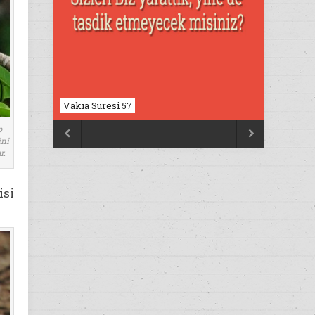
Nahl Suresi 17
p


ni
r.
isi