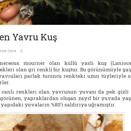
iren Yavru Kuş
sene önce
nereous mourner olan küllü yaslı kuş (Lanioce
leri olan gri renkli bir
kuştur. Bu görünümüyle ga
yavruları parlak turuncu renkteki uzun tüyleriyle 
ler.
 canlı renkleri olan yavrunun yuvası da pek gizli
i görünen, yapraklardan oluşan zayıf bir yuvada yaş
yapıdaki yuvaların %80’i saldırıya uğramıştır.