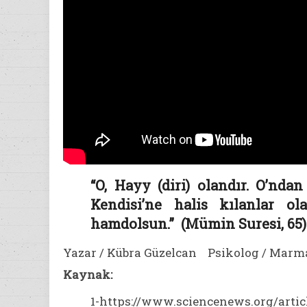
“O, Hayy (diri) olandır. O’nda
Kendisi’ne halis kılanlar o
hamdolsun.” (Mümin Suresi, 65)
Yazar / Kübra Güzelcan Psikolog / Marma
Kaynak:
1-https://www.sciencenews.org/artic