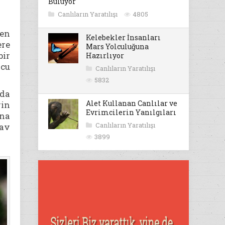
Buluyor
Canlıların Yaratılışı
4805
den
Kelebekler İnsanları
ere
Mars Yolculuğuna
bir
Hazırlıyor
ncu
Canlıların Yaratılışı
5832
nda
Alet Kullanan Canlılar ve
rin
Evrimcilerin Yanılgıları
ına
Canlıların Yaratılışı
 av
3899