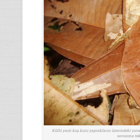
Küllü yaslı kuş kuru yaprakların üzerindeki yuva
savunma tekn