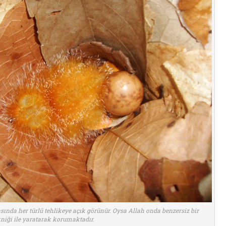
sında her türlü tehlikeye açık görünür. Oysa Allah onda benzersiz bir
iği ile yaratarak korumaktadır.