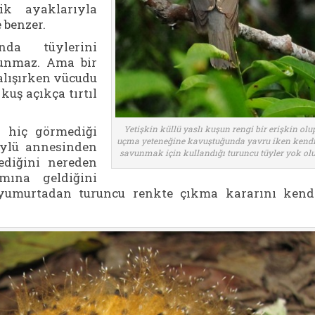
ik ayaklarıyla
 benzer.
da tüylerini
lunmaz. Ama bir
alışırken vücudu
kuş açıkça tırtıl
 hiç görmediği
Yetişkin küllü yaslı kuşun rengi bir erişkin olu
uçma yeteneğine kavuştuğunda yavru iken kendi
tüylü annesinden
savunmak için kullandığı turuncu tüyler yok olu
ediğini nereden
mına geldiğini
 yumurtadan turuncu renkte çıkma kararını kend