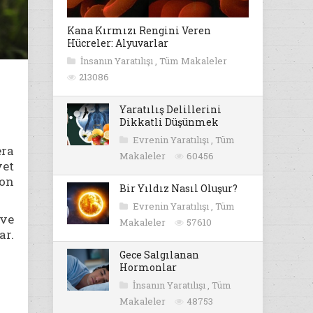
Kana Kırmızı Rengini Veren
Hücreler: Alyuvarlar
İnsanın Yaratılışı
,
Tüm Makaleler
213086
Yaratılış Delillerini
Dikkatli Düşünmek
Evrenin Yaratılışı
,
Tüm
ra
Makaleler
60456
yet
son
Bir Yıldız Nasıl Oluşur?
Evrenin Yaratılışı
,
Tüm
 ve
Makaleler
57610
ar.
Gece Salgılanan
Hormonlar
İnsanın Yaratılışı
,
Tüm
Makaleler
48753