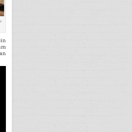
e
çin
ham
san