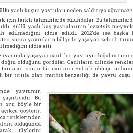
üllü yaslı kuşun yavruları neden saldırıya uğramaz?
k için farklı tahminlerde bulundular. Bu tahminler
ıldı. Küllü yaslı kuş yavrularının lezzetsiz meyvel
ih edilmediğini iddia edildi. 2012’de ise başka 
ikten sonra yavruların bölgede yaşayan zehirli turu
dilmediğini iddia etti.
 yuvasında yaşayan canlı bir yavruyu doğal ortamı
 doğru olduğunu gördüler. Canlıların dilinde renkle
, turuncu rengin bir canlının zehirli olduğu anlam
li bir tırtıla olan müthiş benzerliği de yavru kuşu
ünde yavrunun
şaşırtıcıdır. Bu
n onu böyle bir
açıkça gösterir.
zca renklerinden
saldırı olduğunda
rak tüylerini