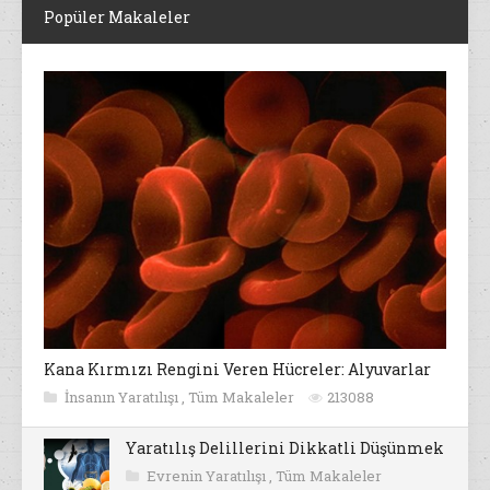
Popüler Makaleler
Kana Kırmızı Rengini Veren Hücreler: Alyuvarlar
İnsanın Yaratılışı
,
Tüm Makaleler
213088
Yaratılış Delillerini Dikkatli Düşünmek
Evrenin Yaratılışı
,
Tüm Makaleler