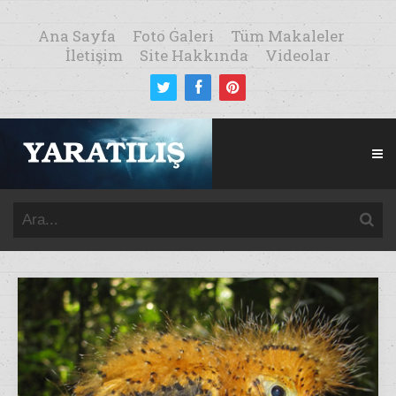
Ana Sayfa
Foto Galeri
Tüm Makaleler
İletişim
Site Hakkında
Videolar