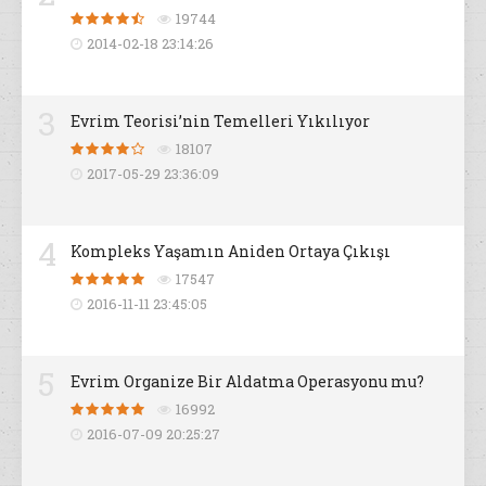
19744
2014-02-18 23:14:26
3
Evrim Teorisi’nin Temelleri Yıkılıyor
18107
2017-05-29 23:36:09
4
Kompleks Yaşamın Aniden Ortaya Çıkışı
17547
2016-11-11 23:45:05
5
Evrim Organize Bir Aldatma Operasyonu mu?
16992
2016-07-09 20:25:27