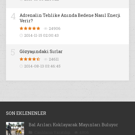
4
Adrenalin Tehlike Anında Bedene Nasıl Enerji
Verir?
24906
2014-11-15 02:00:43
5
Gözyaşındaki Sırlar
24611
2014-08-13 03:46:45
SON EKLENENLER
Bal Arıları Koklayarak Mayınları Buluyor
Canlıların Yaratılışı
4806