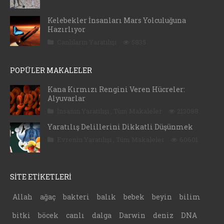
Kelebekler İnsanları Mars Yolculuğuna
Hazırlıyor
Canlıların Yaratılışı
5835
POPÜLER MAKALELER
Kana Kırmızı Rengini Veren Hücreler:
Alyuvarlar
İnsanın Yaratılışı
,
Tüm Makaleler
213088
Yaratılış Delillerini Dikkatli Düşünmek
Evrenin Yaratılışı
,
Tüm Makaleler
60601
SİTE ETİKETLERİ
Allah
ağaç
bakteri
balık
bebek
beyin
bilim
bitki
böcek
canlı
dalga
Darwin
deniz
DNA