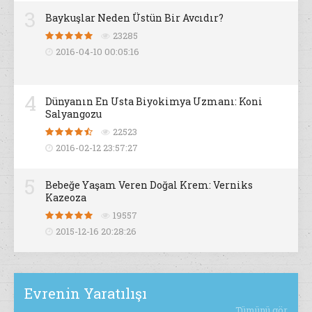
3
Baykuşlar Neden Üstün Bir Avcıdır?
23285
2016-04-10 00:05:16
4
Dünyanın En Usta Biyokimya Uzmanı: Koni
Salyangozu
22523
2016-02-12 23:57:27
5
Bebeğe Yaşam Veren Doğal Krem: Verniks
Kazeoza
19557
2015-12-16 20:28:26
Evrenin Yaratılışı
Tümünü gör