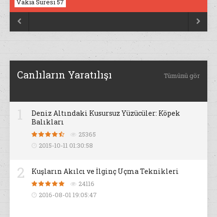
Vakıa Suresi 57
Nahl Suresi 17


Canlıların Yaratılışı
Tümünü gör
1
Deniz Altındaki Kusursuz Yüzücüler: Köpek
Balıkları
25365
2015-10-11 01:30:58
2
Kuşların Akılcı ve İlginç Uçma Teknikleri
24116
2016-08-01 19:05:47