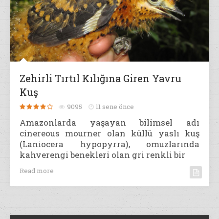
Zehirli Tırtıl Kılığına Giren Yavru
Kuş
9095
11 sene önce
Amazonlarda yaşayan bilimsel adı
cinereous mourner olan küllü yaslı kuş
(Laniocera hypopyrra), omuzlarında
kahverengi benekleri olan gri renkli bir
Read more