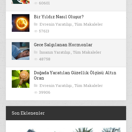
60601
Bir Yıldız Nasıl Oluşur?
Evrenin Yaratılışı
,
Tüm Makaleler
57613
Gece Salgılanan Hormonlar
İnsanın Yaratılışı
,
Tüm Makaleler
48758
Doğada Yaratılan Güzellik Ölçüsü: Altın
Oran
Evrenin Yaratılışı
,
Tüm Makaleler
39906
Son Eklenenler