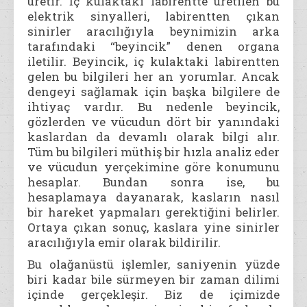
üretir. İç kulaktaki labirentte üretilen bu
elektrik sinyalleri, labirentten çıkan
sinirler aracılığıyla beynimizin arka
tarafındaki “beyincik” denen organa
iletilir. Beyincik, iç kulaktaki labirentten
gelen bu bilgileri her an yorumlar. Ancak
dengeyi sağlamak için başka bilgilere de
ihtiyaç vardır. Bu nedenle beyincik,
gözlerden ve vücudun dört bir yanındaki
kaslardan da devamlı olarak bilgi alır.
Tüm bu bilgileri müthiş bir hızla analiz eder
ve vücudun yerçekimine göre konumunu
hesaplar. Bundan sonra ise, bu
hesaplamaya dayanarak, kasların nasıl
bir hareket yapmaları gerektiğini belirler.
Ortaya çıkan sonuç, kaslara yine sinirler
aracılığıyla emir olarak bildirilir.
Bu olağanüstü işlemler, saniyenin yüzde
biri kadar bile sürmeyen bir zaman dilimi
içinde gerçekleşir. Biz de içimizde