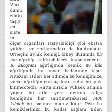
Vücu
dumu
zdaki
taşıy
ıcı
siste
m
diğer organları taşıyabildiği gibi ekstra
yükleri ve zorlanmaları da kaldırabilir:
Örneğin; uyluk kemiği, dikey durumda
bir
ton
ağırlığı kaldırabilecek kapasitededir.
16 kilogram
ağırlığında kemik, 80
kilo
ağırlığında bir insan bedeninde taşır.
Nitekim atılan her adımda bu kemiğimize,
vücut ağırlığımızın üç katı kadar bir yük
binmektedir. Hatta sırıkla yüksek atlama
yapan bir atlet yere inerken kalça
kemiğinin her santimetrekaresi
1400
kiloluk
bir basınca maruz kalır. Peki bu
kemiklerimizi bu kadar sağlam kılan