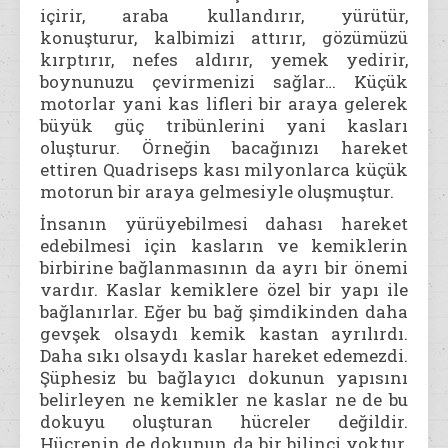
içirir, araba kullandırır, yürütür,
konuşturur, kalbimizi attırır, gözümüzü
kırptırır, nefes aldırır, yemek yedirir,
boynunuzu çevirmenizi sağlar… Küçük
motorlar yani kas lifleri bir araya gelerek
büyük güç tribünlerini yani kasları
oluşturur. Örneğin bacağınızı hareket
ettiren Quadriseps kası milyonlarca küçük
motorun bir araya gelmesiyle oluşmuştur.
İnsanın yürüyebilmesi dahası hareket
edebilmesi için kasların ve kemiklerin
birbirine bağlanmasının da ayrı bir önemi
vardır. Kaslar kemiklere özel bir yapı ile
bağlanırlar. Eğer bu bağ şimdikinden daha
gevşek olsaydı kemik kastan ayrılırdı.
Daha sıkı olsaydı kaslar hareket edemezdi.
Şüphesiz bu bağlayıcı dokunun yapısını
belirleyen ne kemikler ne kaslar ne de bu
dokuyu oluşturan hücreler değildir.
Hücrenin de dokunun da bir bilinci yoktur.