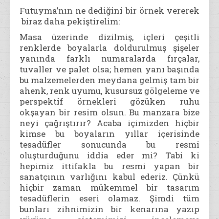
Futuyma’nın ne dediğini bir örnek vererek
biraz daha pekiştirelim:
Masa üzerinde dizilmiş, içleri çeşitli
renklerde boyalarla doldurulmuş şişeler
yanında farklı numaralarda fırçalar,
tuvaller ve palet olsa; hemen yanı başında
bu malzemelerden meydana gelmiş tam bir
ahenk, renk uyumu, kusursuz gölgeleme ve
perspektif örnekleri gözüken ruhu
okşayan bir resim olsun. Bu manzara bize
neyi çağrıştırır? Acaba içimizden hiçbir
kimse bu boyaların yıllar içerisinde
tesadüfler sonucunda bu resmi
oluşturduğunu iddia eder mi? Tabi ki
hepimiz ittifakla bu resmi yapan bir
sanatçının varlığını kabul ederiz. Çünkü
hiçbir zaman mükemmel bir tasarım
tesadüflerin eseri olamaz. Şimdi tüm
bunları zihnimizin bir kenarına yazıp