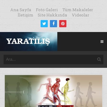
Ana Sayfa
Foto Galeri
Tüm Makaleler
İletişim
Site Hakkında
Videolar