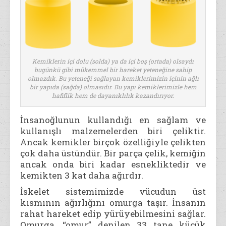
Kemiklerin içi dolu (solda) ya da içi boş (ortada) olsaydı
bugünkü gibi mükemmel bir hareket yeteneğine sahip
olmazdık. Bu yeteneği sağlayan kemiklerimizin içinin ağlı
bir yapıda (sağda) olmasıdır. Bu yapı kemiklerimizle hem
hafiflik hem de dayanıklılık kazandırıyor.
İnsanoğlunun kullandığı en sağlam ve
kullanışlı malzemelerden biri çeliktir.
Ancak kemikler birçok özelliğiyle çelikten
çok daha üstündür. Bir parça çelik, kemiğin
ancak onda biri kadar esnekliktedir ve
kemikten 3 kat daha ağırdır.
İskelet sistemimizde vücudun üst
kısmının ağırlığını omurga taşır. İnsanın
rahat hareket edip yürüyebilmesini sağlar.
Omurga, “omur” denilen 33 tane küçük