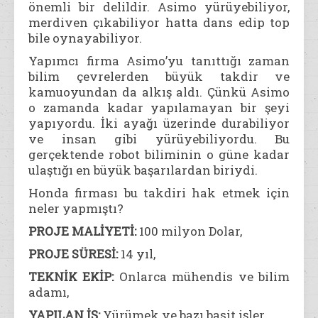
önemli bir delildir. Asimo yürüyebiliyor,
merdiven çıkabiliyor hatta dans edip top
bile oynayabiliyor.
Yapımcı firma Asimo’yu tanıttığı zaman
bilim çevrelerden büyük takdir ve
kamuoyundan da alkış aldı. Çünkü Asimo
o zamanda kadar yapılamayan bir şeyi
yapıyordu. İki ayağı üzerinde durabiliyor
ve insan gibi yürüyebiliyordu. Bu
gerçektende robot biliminin o güne kadar
ulaştığı en büyük başarılardan biriydi.
Honda firması bu takdiri hak etmek için
neler yapmıştı?
PROJE MALİYETİ:
100 milyon Dolar,
PROJE SÜRESİ:
14 yıl,
TEKNİK EKİP:
Onlarca mühendis ve bilim
adamı,
YAPILAN İŞ:
Yürümek ve bazı basit işler