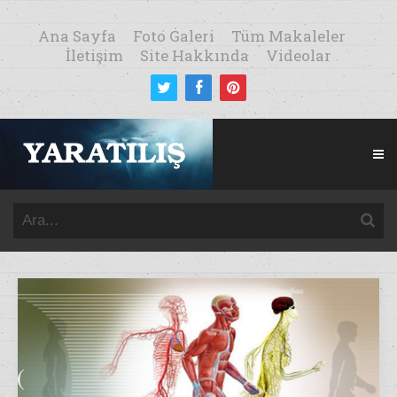
Ana Sayfa
Foto Galeri
Tüm Makaleler
İletişim
Site Hakkında
Videolar