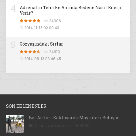
4
Adrenalin Tehlike Anında Bedene Nasıl Enerji
Verir?
24906
2014-11-15 02:00:43
5
Gözyaşındaki Sırlar
24610
2014-08-13 03:46:45
SON EKLENENLER
Bal Arıları Koklayarak Mayınları Buluyor
Canlıların Yaratılışı
4806