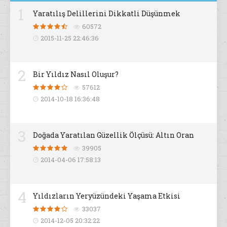
1
Yaratılış Delillerini Dikkatli Düşünmek
60572
2015-11-25 22:46:36
2
Bir Yıldız Nasıl Oluşur?
57612
2014-10-18 16:36:48
3
Doğada Yaratılan Güzellik Ölçüsü: Altın Oran
39905
2014-04-06 17:58:13
4
Yıldızların Yeryüzündeki Yaşama Etkisi
33037
2014-12-05 20:32:22