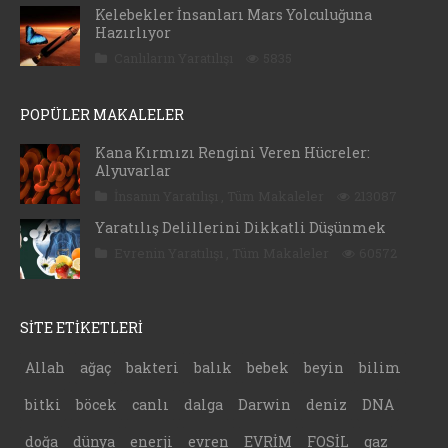
Kelebekler İnsanları Mars Yolculuğuna
Hazırlıyor
Canlıların Yaratılışı
5835
POPÜLER MAKALELER
Kana Kırmızı Rengini Veren Hücreler:
Alyuvarlar
İnsanın Yaratılışı
,
Tüm Makaleler
213087
Yaratılış Delillerini Dikkatli Düşünmek
Evrenin Yaratılışı
,
Tüm Makaleler
60572
SİTE ETİKETLERİ
Allah
ağaç
bakteri
balık
bebek
beyin
bilim
bitki
böcek
canlı
dalga
Darwin
deniz
DNA
doğa
dünya
enerji
evren
EVRİM
FOSİL
gaz