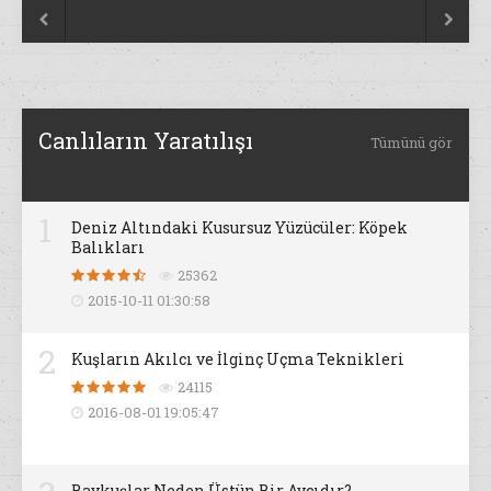


Canlıların Yaratılışı
Tümünü gör
1
Deniz Altındaki Kusursuz Yüzücüler: Köpek
Balıkları
25362
2015-10-11 01:30:58
2
Kuşların Akılcı ve İlginç Uçma Teknikleri
24115
2016-08-01 19:05:47
Baykuşlar Neden Üstün Bir Avcıdır?