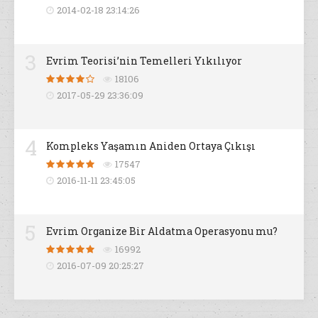
2014-02-18 23:14:26
3
Evrim Teorisi’nin Temelleri Yıkılıyor
18106
2017-05-29 23:36:09
4
Kompleks Yaşamın Aniden Ortaya Çıkışı
17547
2016-11-11 23:45:05
5
Evrim Organize Bir Aldatma Operasyonu mu?
16992
2016-07-09 20:25:27