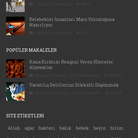
Canlıların Yaratılışı
4803
Kelebekler İnsanları Mars Yolculuğuna
Hazırlıyor
Canlıların Yaratılışı
5831
POPÜLER MAKALELER
Kana Kırmızı Rengini Veren Hücreler:
Alyuvarlar
İnsanın Yaratılışı
,
Tüm Makaleler
213080
Yaratılış Delillerini Dikkatli Düşünmek
Evrenin Yaratılışı
,
Tüm Makaleler
60418
SİTE ETİKETLERİ
Allah
ağaç
bakteri
balık
bebek
beyin
bilim