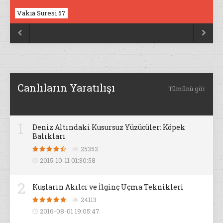
Vakıa Suresi 57
Nahl Suresi 17


Canlıların Yaratılışı
Tümünü gör
1
Deniz Altındaki Kusursuz Yüzücüler: Köpek
Balıkları
25352
2015-10-11 01:30:58
2
Kuşların Akılcı ve İlginç Uçma Teknikleri
24113
2016-08-01 19:05:47