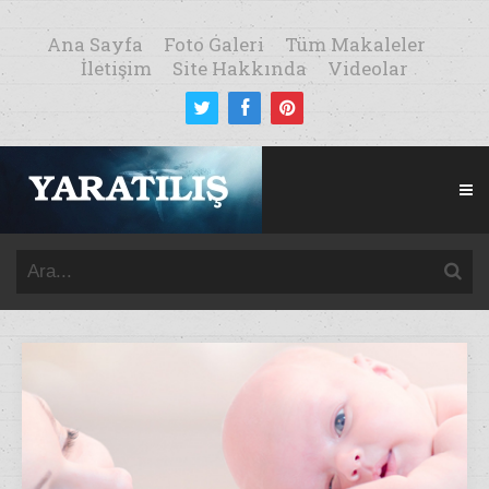
Ana Sayfa
Foto Galeri
Tüm Makaleler
İletişim
Site Hakkında
Videolar