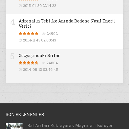
2015-01-30 22:14:22
4
Adrenalin Tehlike Anında Bedene Nasıl Enerji
Verir?
24902
2014-11-15 02:00:43
5
Gözyaşındaki Sırlar
24604
2014-08-13 03:46:45
SON EKLENENLER
Bal Arıları Koklayarak Mayınları Buluyor