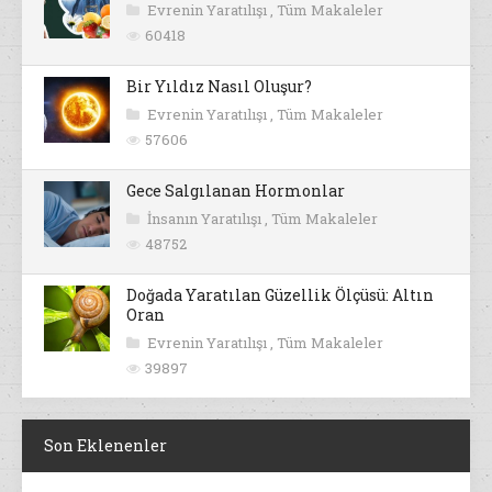
Evrenin Yaratılışı
,
Tüm Makaleler
60418
Bir Yıldız Nasıl Oluşur?
Evrenin Yaratılışı
,
Tüm Makaleler
57606
Gece Salgılanan Hormonlar
İnsanın Yaratılışı
,
Tüm Makaleler
48752
Doğada Yaratılan Güzellik Ölçüsü: Altın
Oran
Evrenin Yaratılışı
,
Tüm Makaleler
39897
Son Eklenenler