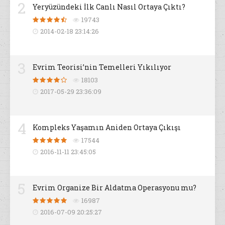
2
Yeryüzündeki İlk Canlı Nasıl Ortaya Çıktı?
19743
2014-02-18 23:14:26
3
Evrim Teorisi’nin Temelleri Yıkılıyor
18103
2017-05-29 23:36:09
4
Kompleks Yaşamın Aniden Ortaya Çıkışı
17544
2016-11-11 23:45:05
5
Evrim Organize Bir Aldatma Operasyonu mu?
16987
2016-07-09 20:25:27