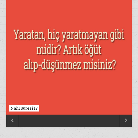
Nahl Suresi 17

