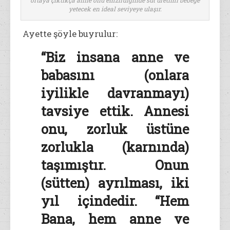
ortaya çıktıkça anne onu emzirdiğinde süt üretimi bebeğe
yetecek en ideal seviyeye ulaşır.
Ayette şöyle buyrulur:
“Biz insana anne ve
babasını (onlara
iyilikle davranmayı)
tavsiye ettik. Annesi
onu, zorluk üstüne
zorlukla (karnında)
taşımıştır. Onun
(sütten) ayrılması, iki
yıl içindedir. “Hem
Bana, hem anne ve