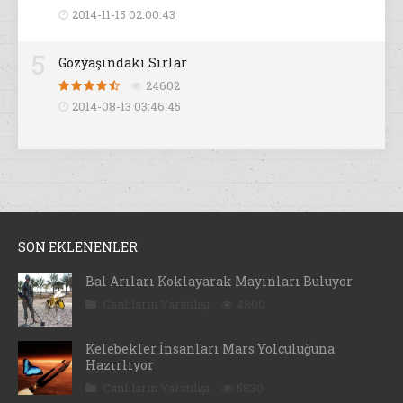
2014-11-15 02:00:43
5
Gözyaşındaki Sırlar
24602
2014-08-13 03:46:45
SON EKLENENLER
Bal Arıları Koklayarak Mayınları Buluyor
Canlıların Yaratılışı
4800
Kelebekler İnsanları Mars Yolculuğuna
Hazırlıyor
Canlıların Yaratılışı
5830