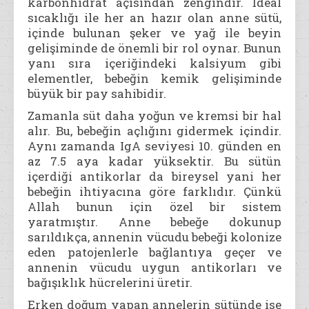
karbonhidrat açısından zengindir. İdeal
sıcaklığı ile her an hazır olan anne sütü,
içinde bulunan şeker ve yağ ile beyin
gelişiminde de önemli bir rol oynar. Bunun
yanı sıra içeriğindeki kalsiyum gibi
elementler, bebeğin kemik gelişiminde
büyük bir pay sahibidir.
Zamanla süt daha yoğun ve kremsi bir hal
alır. Bu, bebeğin açlığını gidermek içindir.
Aynı zamanda IgA seviyesi 10. günden en
az 7.5 aya kadar yüksektir. Bu sütün
içerdiği antikorlar da bireysel yani her
bebeğin ihtiyacına göre farklıdır. Çünkü
Allah bunun için özel bir sistem
yaratmıştır. Anne bebeğe dokunup
sarıldıkça, annenin vücudu bebeği kolonize
eden patojenlerle bağlantıya geçer ve
annenin vücudu uygun antikorları ve
bağışıklık hücrelerini üretir.
Erken doğum yapan annelerin sütünde ise