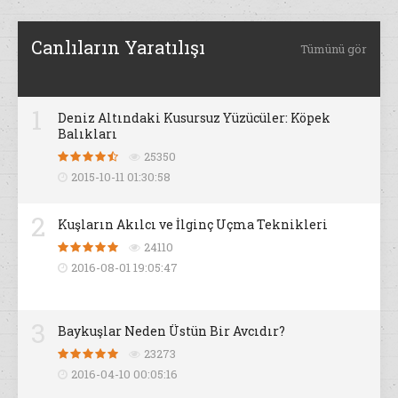
Canlıların Yaratılışı
Tümünü gör
1
Deniz Altındaki Kusursuz Yüzücüler: Köpek
Balıkları
25350
2015-10-11 01:30:58
2
Kuşların Akılcı ve İlginç Uçma Teknikleri
24110
2016-08-01 19:05:47
3
Baykuşlar Neden Üstün Bir Avcıdır?
23273
2016-04-10 00:05:16