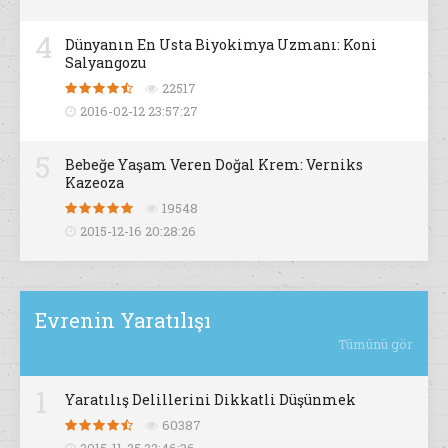
4
Dünyanın En Usta Biyokimya Uzmanı: Koni
Salyangozu
22517
2016-02-12 23:57:27
5
Bebeğe Yaşam Veren Doğal Krem: Verniks
Kazeoza
19548
2015-12-16 20:28:26
Evrenin Yaratılışı
Tümünü gör
1
Yaratılış Delillerini Dikkatli Düşünmek
60387
2015-11-25 22:46:36