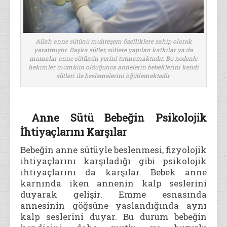
Allah anne sütünü muhteşem özelliklere sahip olarak
yaratmıştır. Başka sütler, sütlere yapılan katkılar ya da
mamalar anne sütünün yerini tutmamaktadır. Bu nedenle
hekimler mümkün olduğunca annelerin bebeklerini kendi
sütleri ile beslemelerini öğütlemektedir.
Anne Sütü Bebeğin Psikolojik
İhtiyaçlarını Karşılar
Bebeğin anne sütüyle beslenmesi, fizyolojik
ihtiyaçlarını karşıladığı gibi psikolojik
ihtiyaçlarını da karşılar. Bebek anne
karnında iken annenin kalp seslerini
duyarak gelişir. Emme esnasında
annesinin göğsüne yaslandığında aynı
kalp seslerini duyar. Bu durum bebeğin