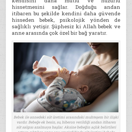
kendisini daha mutlu ve huzurlu
hissetmesini sağlar. Doğduğu andan
itibaren bu şekilde kendini daha güvende
hisseden bebek, psikolojik yönden de
sağlıklı yetişir. Şüphesiz ki Allah bebek ve
anne arasında çok özel bir bağ yaratır.
Bebek ile annedeki süt üretimi arasındaki muhteşem bir ilişki
vardır. Bebeğe ek besin, su, biberon verildiği andan itibaren
süt salgısı azalmaya başlar. Aksine bebeğin açlık belirtileri