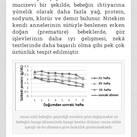
mucizevi bir şekilde, bebeğin ihtiyacına
yönelik olarak daha fazla yağ, protein,
sodyum, klorür ve demir bulunur. Nitekim
kendi annelerinin sütüyle beslenen erken
doğan (prematüre) bebeklerde, göz
işlevlerinin daha iyi gelişmesi, zekâ
testlerinde daha başarılı olma gibi pek çok
üstünlük tespit edilmiştir.
Anne sütü bebeğin geçirdiği evrelere göre değişmekte ve
bebeğin hangi döneminde hangi besine ihtiyacı varsa sütün
içeriği de bu döneme göre farklılık göstermektedir.