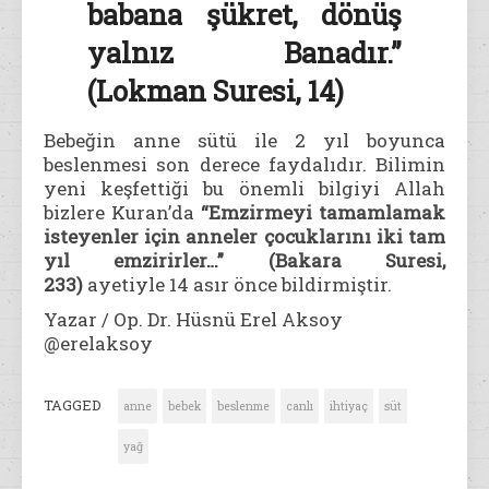
babana şükret, dönüş
yalnız Banadır.”
(Lokman Suresi, 14)
Bebeğin anne sütü ile 2 yıl boyunca
beslenmesi son derece faydalıdır. Bilimin
yeni keşfettiği bu önemli bilgiyi Allah
bizlere Kuran’da
“Emzirmeyi tamamlamak
isteyenler için anneler çocuklarını iki tam
yıl emzirirler…” (Bakara Suresi,
233)
ayetiyle 14 asır önce bildirmiştir.
Yazar / Op. Dr. Hüsnü Erel Aksoy
@erelaksoy
TAGGED
anne
bebek
beslenme
canlı
ihtiyaç
süt
yağ