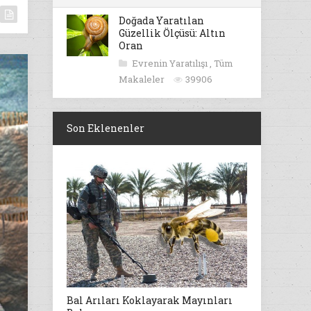
Doğada Yaratılan
Güzellik Ölçüsü: Altın
Oran
Evrenin Yaratılışı
,
Tüm
Makaleler
39906
Son Eklenenler
Bal Arıları Koklayarak Mayınları