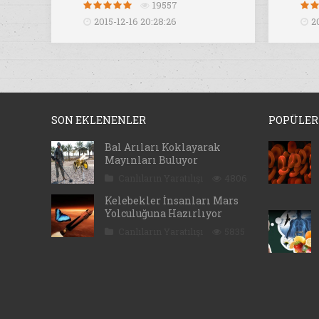
19557
2015-12-16 20:28:26
2
SON EKLENENLER
POPÜLER
Bal Arıları Koklayarak
Mayınları Buluyor
Canlıların Yaratılışı
4806
Kelebekler İnsanları Mars
Yolculuğuna Hazırlıyor
Canlıların Yaratılışı
5835