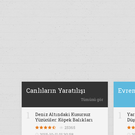
Canlıların Yaratılışı
Evren
Tümünü gör
1
1
Deniz Altındaki Kusursuz
Yar
Yüzücüler: Köpek Balıkları
Dü
25365
2015-10-11 01:30:58
2