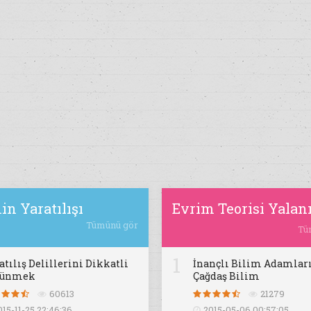
in Yaratılışı
Evrim Teorisi Yalan
Tümünü gör
Tü
1
atılış Delillerini Dikkatli
İnançlı Bilim Adamları
şünmek
Çağdaş Bilim
60613
21279
015-11-25 22:46:36
2015-05-06 00:57:05