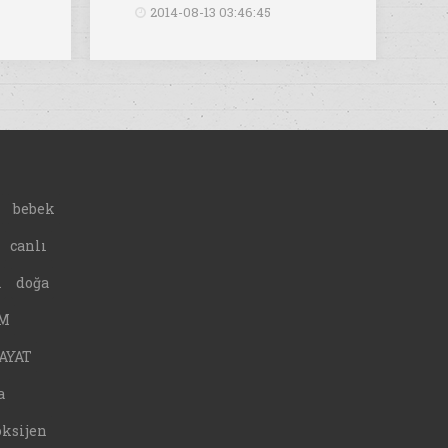
2014-08-13 03:46:45
bebek
canlı
A
doğa
M
AYAT
a
oksijen