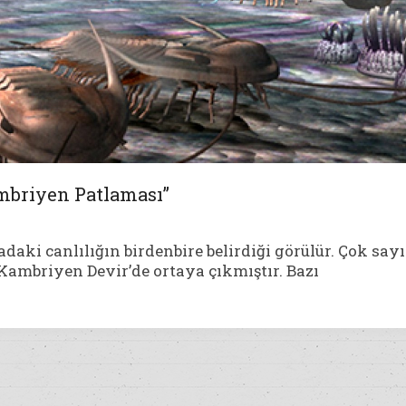
mbriyen Patlaması”
aki canlılığın birdenbire belirdiği görülür. Çok say
e Kambriyen Devir’de ortaya çıkmıştır. Bazı