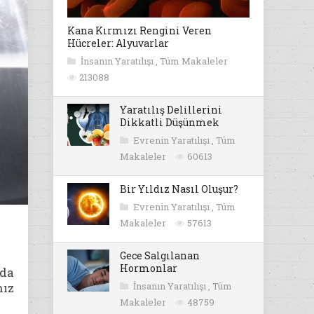
Kana Kırmızı Rengini Veren
Hücreler: Alyuvarlar
İnsanın Yaratılışı
,
Tüm Makaleler
213088
Yaratılış Delillerini
Dikkatli Düşünmek
Evrenin Yaratılışı
,
Tüm
Makaleler
60613
Bir Yıldız Nasıl Oluşur?
Evrenin Yaratılışı
,
Tüm
Makaleler
57613
Gece Salgılanan
Hormonlar
nda
nız
İnsanın Yaratılışı
,
Tüm
Makaleler
48759