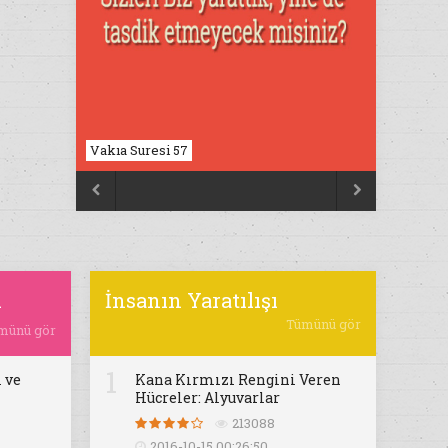
Vakıa Suresi 57
Nahl Suresi 17


ı
İnsanın Yaratılışı
Tümünü gör
münü gör
1
 ve
Kana Kırmızı Rengini Veren
Hücreler: Alyuvarlar
213088
2016-10-15 00:26:50