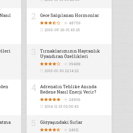
2
 Nasıl
Gece Salgılanan Hormonlar
48759
2016-05-26 01:45:25
3
lleri
Tırnaklarımızın Hayranlık
Uyandıran Özellikleri
39488
2015-01-30 22:14:22
4
iden
Adrenalin Tehlike Anında
Bedene Nasıl Enerji Verir?
24906
2014-11-15 02:00:43
5
datma
Gözyaşındaki Sırlar
24611