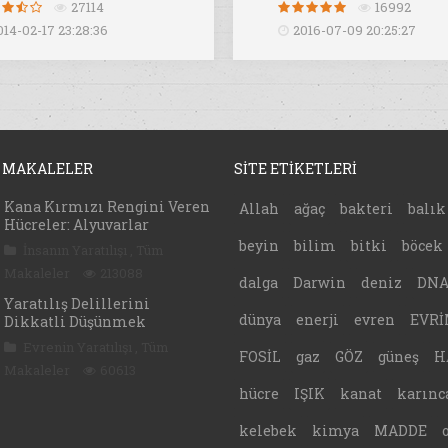
27114
16992
014-02-17 23:28:36
2016-07-09 20:25:27
 MAKALELER
SİTE ETİKETLERİ
Kana Kırmızı Rengini Veren
Allah
ağaç
bakteri
balık
Hücreler: Alyuvarlar
beyin
bilim
bitki
böcek
İnsanın Yaratılışı
,
Tüm
Makaleler
213088
dalga
Darwin
deniz
DN
Yaratılış Delillerini
dünya
enerji
evren
EVRİ
Dikkatli Düşünmek
Evrenin Yaratılışı
,
Tüm
FOSİL
gaz
GÖZ
güneş
H
Makaleler
60613
hücre
IŞIK
kanat
karınc
kelebek
kimya
MADDE