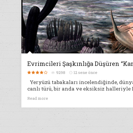
Evrimcileri Şaşkınlığa Düşüren “Ka
9298
12 sene önce
Yeryüzü tabakaları incelendiğinde, dünyad
canlı türü, bir anda ve eksiksiz halleriyl
Read more