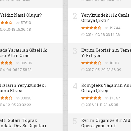
2
 Yıldız Nasıl Oluşur?
Yeryüzündeki İlk Canlı
Ortaya Çıktı?
57613
19744
014-10-18 16:36:48
2014-02-18 23:14:26
3
ada Yaratılan Güzellik
Evrim Teorisi’nin Teme
üsü: Altın Oran
Yıkılıyor
39906
18107
014-04-06 17:58:13
2017-05-29 23:36:09
4
dızların Yeryüzündeki
Kompleks Yaşamın An
ama Etkisi
Ortaya Çıkışı
33038
17547
014-12-05 20:32:22
2016-11-11 23:45:05
5
altı Suları: Toprak
Evrim Organize Bir Al
ındaki Dev Su Depoları
Operasyonu mu?