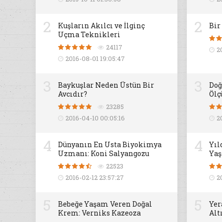
2
2
Kuşların Akılcı ve İlginç
Bir
Uçma Teknikleri
24117
2
2016-08-01 19:05:47
3
3
Baykuşlar Neden Üstün Bir
Doğ
Avcıdır?
Ölç
23285
2016-04-10 00:05:16
2
4
4
Dünyanın En Usta Biyokimya
Yıl
Uzmanı: Koni Salyangozu
Yaş
22523
2016-02-12 23:57:27
2
5
5
Bebeğe Yaşam Veren Doğal
Yer
Krem: Verniks Kazeoza
Alt