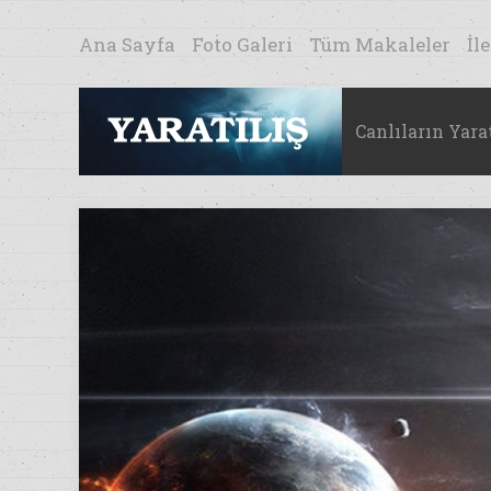
Ana Sayfa
Foto Galeri
Tüm Makaleler
İl
Canlıların Yarat