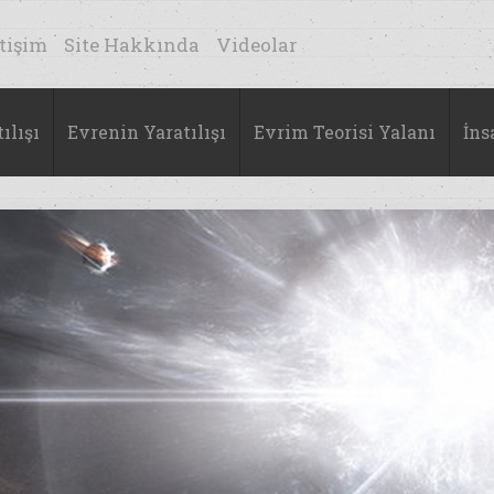
etişim
Site Hakkında
Videolar
ılışı
Evrenin Yaratılışı
Evrim Teorisi Yalanı
İns