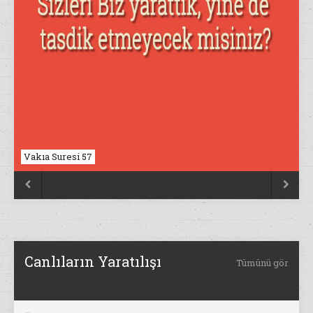
Vakıa Suresi 57
Nahl Suresi 17


Canlıların Yaratılışı
Tümünü gör