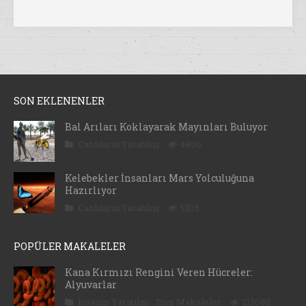
SON EKLENENLER
Bal Arıları Koklayarak Mayınları Buluyor
Canlıların Yaratılışı
4806
Kelebekler İnsanları Mars Yolculuğuna
Hazırlıyor
Canlıların Yaratılışı
5835
POPÜLER MAKALELER
Kana Kırmızı Rengini Veren Hücreler:
Alyuvarlar
İnsanın Yaratılışı
,
Tüm Makaleler
213088