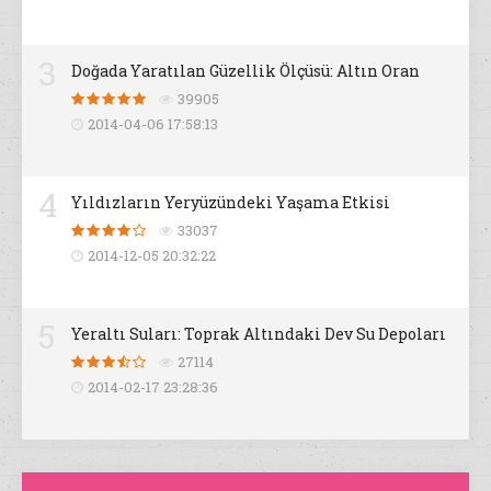
3
Doğada Yaratılan Güzellik Ölçüsü: Altın Oran
39905
2014-04-06 17:58:13
4
Yıldızların Yeryüzündeki Yaşama Etkisi
33037
2014-12-05 20:32:22
5
Yeraltı Suları: Toprak Altındaki Dev Su Depoları
27114
2014-02-17 23:28:36