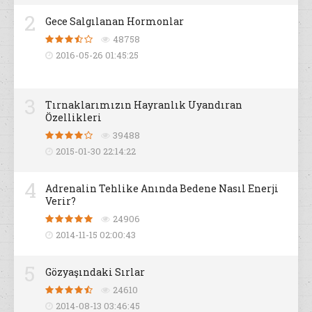
2
Gece Salgılanan Hormonlar
48758
2016-05-26 01:45:25
3
Tırnaklarımızın Hayranlık Uyandıran
Özellikleri
39488
2015-01-30 22:14:22
4
Adrenalin Tehlike Anında Bedene Nasıl Enerji
Verir?
24906
2014-11-15 02:00:43
5
Gözyaşındaki Sırlar
24610
2014-08-13 03:46:45