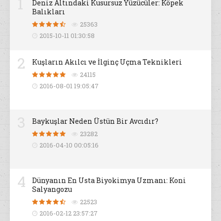
1
Deniz Altındaki Kusursuz Yüzücüler: Köpek
Balıkları
25363
2015-10-11 01:30:58
2
Kuşların Akılcı ve İlginç Uçma Teknikleri
24115
2016-08-01 19:05:47
3
Baykuşlar Neden Üstün Bir Avcıdır?
23282
2016-04-10 00:05:16
4
Dünyanın En Usta Biyokimya Uzmanı: Koni
Salyangozu
22523
2016-02-12 23:57:27