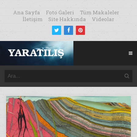
Ana Sayfa
Foto Galeri
Tüm Makaleler
İletişim
Site Hakkında
Videolar