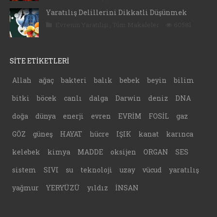
Yaratılış Delillerini Dikkatli Düşünmek
Evrenin Yaratılışı
,
Tüm Makaleler
60581
SİTE ETİKETLERİ
Allah
ağaç
bakteri
balık
bebek
beyin
bilim
bitki
böcek
canlı
dalga
Darwin
deniz
DNA
doğa
dünya
enerji
evren
EVRİM
FOSİL
gaz
GÖZ
güneş
HAYAT
hücre
IŞIK
kanat
karınca
kelebek
kimya
MADDE
oksijen
ORGAN
SES
sistem
SIVI
su
teknoloji
uzay
vücud
yaratılış
yağmur
YERYÜZÜ
yıldız
İNSAN