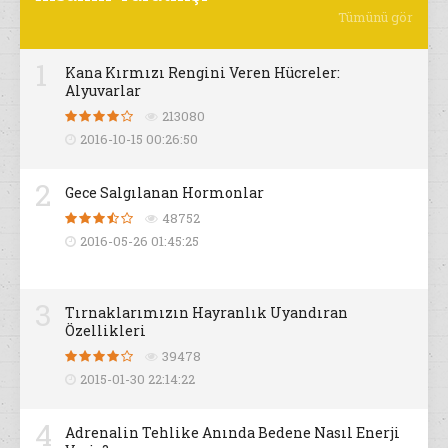
Tümünü gör
1
Kana Kırmızı Rengini Veren Hücreler:
Alyuvarlar
213080
2016-10-15 00:26:50
2
Gece Salgılanan Hormonlar
48752
2016-05-26 01:45:25
3
Tırnaklarımızın Hayranlık Uyandıran
Özellikleri
39478
2015-01-30 22:14:22
4
Adrenalin Tehlike Anında Bedene Nasıl Enerji