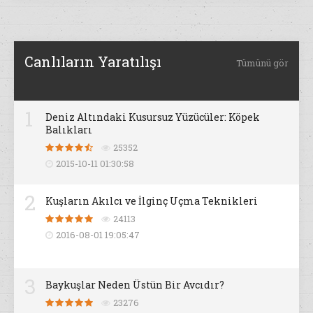
Canlıların Yaratılışı
Tümünü gör
1
Deniz Altındaki Kusursuz Yüzücüler: Köpek
Balıkları
25352
2015-10-11 01:30:58
2
Kuşların Akılcı ve İlginç Uçma Teknikleri
24113
2016-08-01 19:05:47
3
Baykuşlar Neden Üstün Bir Avcıdır?
23276