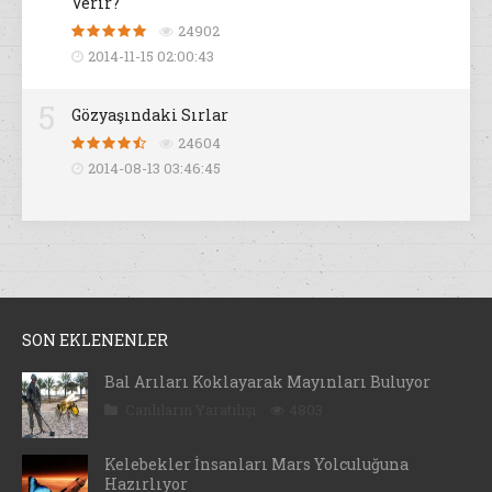
Verir?
24902
2014-11-15 02:00:43
5
Gözyaşındaki Sırlar
24604
2014-08-13 03:46:45
SON EKLENENLER
Bal Arıları Koklayarak Mayınları Buluyor
Canlıların Yaratılışı
4803
Kelebekler İnsanları Mars Yolculuğuna
Hazırlıyor