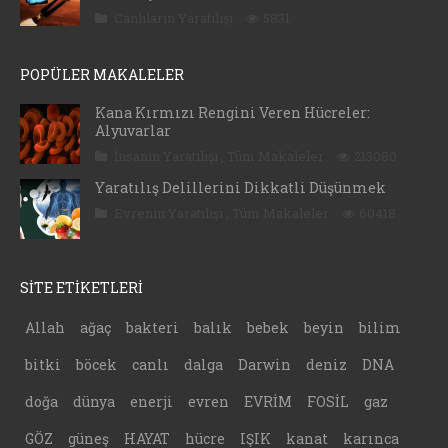
Canlıların Yaratılışı
5831
POPÜLER MAKALELER
Kana Kırmızı Rengini Veren Hücreler:
Alyuvarlar
İnsanın Yaratılışı
,
Tüm Makaleler
213080
Yaratılış Delillerini Dikkatli Düşünmek
Evrenin Yaratılışı
,
Tüm Makaleler
60418
SİTE ETİKETLERİ
Allah
ağaç
bakteri
balık
bebek
beyin
bilim
bitki
böcek
canlı
dalga
Darwin
deniz
DNA
doğa
dünya
enerji
evren
EVRİM
FOSİL
gaz
GÖZ
güneş
HAYAT
hücre
IŞIK
kanat
karınca