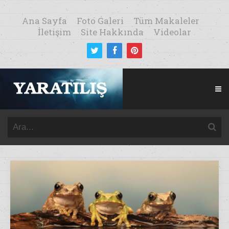
Ana Sayfa
Foto Galeri
Tüm Makaleler
İletişim
Site Hakkında
Videolar