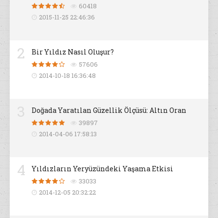
60418
2015-11-25 22:46:36
2
Bir Yıldız Nasıl Oluşur?
57606
2014-10-18 16:36:48
3
Doğada Yaratılan Güzellik Ölçüsü: Altın Oran
39897
2014-04-06 17:58:13
4
Yıldızların Yeryüzündeki Yaşama Etkisi
33033
2014-12-05 20:32:22