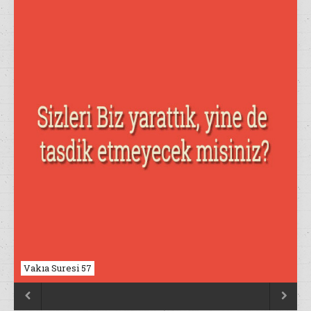
Nahl Suresi 17

