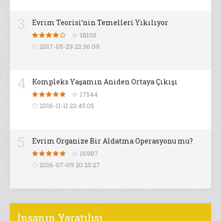
3
Evrim Teorisi’nin Temelleri Yıkılıyor
18103
2017-05-29 23:36:09
4
Kompleks Yaşamın Aniden Ortaya Çıkışı
17544
2016-11-11 23:45:05
5
Evrim Organize Bir Aldatma Operasyonu mu?
16987
2016-07-09 20:25:27
İnsanın Yaratılışı