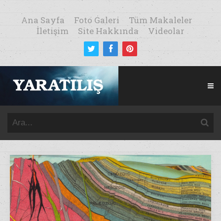
Ana Sayfa
Foto Galeri
Tüm Makaleler
İletişim
Site Hakkında
Videolar