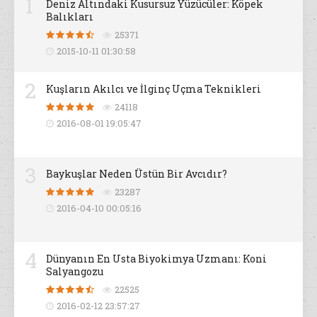
1
Deniz Altındaki Kusursuz Yüzücüler: Köpek
Balıkları
25371
2015-10-11 01:30:58
2
Kuşların Akılcı ve İlginç Uçma Teknikleri
24118
2016-08-01 19:05:47
3
Baykuşlar Neden Üstün Bir Avcıdır?
23287
2016-04-10 00:05:16
4
Dünyanın En Usta Biyokimya Uzmanı: Koni
Salyangozu
22525
2016-02-12 23:57:27