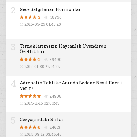
2
Gece Salgılanan Hormonlar
48760
2016-05-26 01:45:25
3
Tırnaklarımızın Hayranlık Uyandıran
Özellikleri
39490
2015-01-30 22:14:22
4
Adrenalin Tehlike Anında Bedene Nasıl Enerji
Verir?
24908
2014-11-15 02:00:43
5
Gözyaşındaki Sırlar
24613
2014-08-13 03:46:45