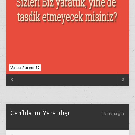
Vakıa Suresi 57
Nahl Suresi 17


Canlıların Yaratılışı
Tümünü gör