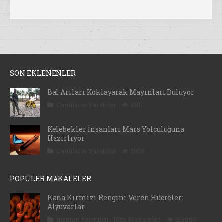
SON EKLENENLER
Bal Arıları Koklayarak Mayınları Buluyor
Canlıların Yaratılışı
4811
Kelebekler İnsanları Mars Yolculuğuna
Hazırlıyor
Canlıların Yaratılışı
5836
POPÜLER MAKALELER
Kana Kırmızı Rengini Veren Hücreler:
Alyuvarlar
İnsanın Yaratılışı
,
Tüm Makaleler
213090