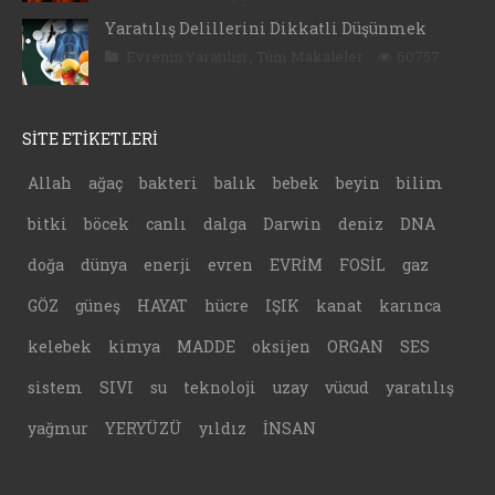
Yaratılış Delillerini Dikkatli Düşünmek
Evrenin Yaratılışı
,
Tüm Makaleler
60757
SİTE ETİKETLERİ
Allah
ağaç
bakteri
balık
bebek
beyin
bilim
bitki
böcek
canlı
dalga
Darwin
deniz
DNA
doğa
dünya
enerji
evren
EVRİM
FOSİL
gaz
GÖZ
güneş
HAYAT
hücre
IŞIK
kanat
karınca
kelebek
kimya
MADDE
oksijen
ORGAN
SES
sistem
SIVI
su
teknoloji
uzay
vücud
yaratılış
yağmur
YERYÜZÜ
yıldız
İNSAN