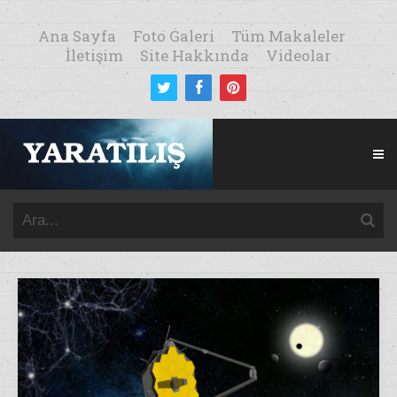
Ana Sayfa
Foto Galeri
Tüm Makaleler
İletişim
Site Hakkında
Videolar