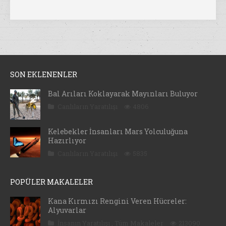
SON EKLENENLER
Bal Arıları Koklayarak Mayınları Buluyor
Canlıların Yaratılışı
4806
Kelebekler İnsanları Mars Yolculuğuna
Hazırlıyor
Canlıların Yaratılışı
5835
POPÜLER MAKALELER
Kana Kırmızı Rengini Veren Hücreler:
Alyuvarlar
İnsanın Yaratılışı
,
Tüm Makaleler
213090