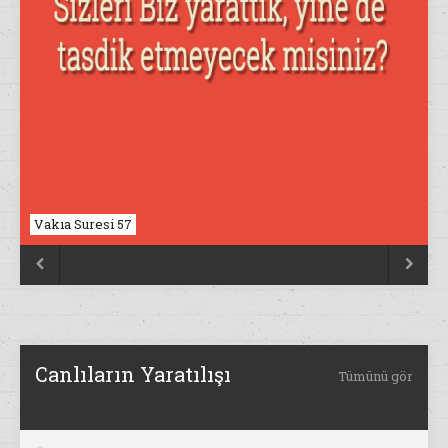
Vakıa Suresi 57
Nahl Suresi 17


Canlıların Yaratılışı
Tümünü gör