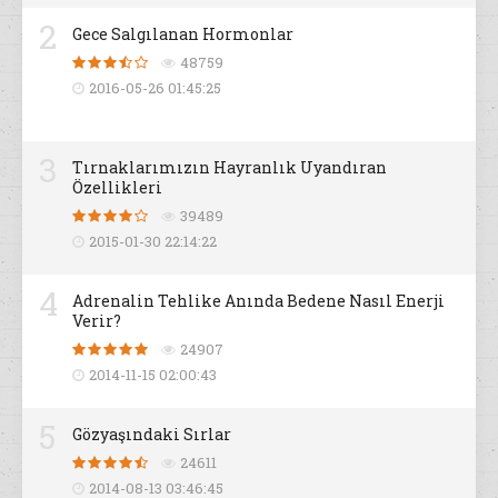
2
Gece Salgılanan Hormonlar
48759
2016-05-26 01:45:25
3
Tırnaklarımızın Hayranlık Uyandıran
Özellikleri
39489
2015-01-30 22:14:22
4
Adrenalin Tehlike Anında Bedene Nasıl Enerji
Verir?
24907
2014-11-15 02:00:43
5
Gözyaşındaki Sırlar
24611
2014-08-13 03:46:45