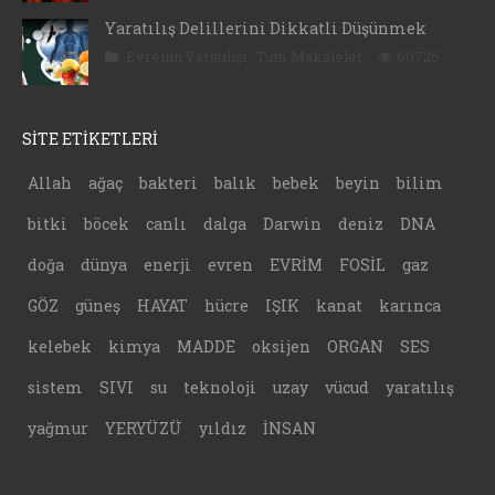
Yaratılış Delillerini Dikkatli Düşünmek
Evrenin Yaratılışı
,
Tüm Makaleler
60726
SİTE ETİKETLERİ
Allah
ağaç
bakteri
balık
bebek
beyin
bilim
bitki
böcek
canlı
dalga
Darwin
deniz
DNA
doğa
dünya
enerji
evren
EVRİM
FOSİL
gaz
GÖZ
güneş
HAYAT
hücre
IŞIK
kanat
karınca
kelebek
kimya
MADDE
oksijen
ORGAN
SES
sistem
SIVI
su
teknoloji
uzay
vücud
yaratılış
yağmur
YERYÜZÜ
yıldız
İNSAN