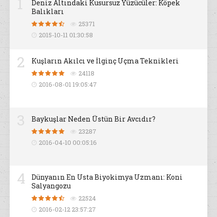
1
Deniz Altındaki Kusursuz Yüzücüler: Köpek
Balıkları
25371
2015-10-11 01:30:58
2
Kuşların Akılcı ve İlginç Uçma Teknikleri
24118
2016-08-01 19:05:47
3
Baykuşlar Neden Üstün Bir Avcıdır?
23287
2016-04-10 00:05:16
4
Dünyanın En Usta Biyokimya Uzmanı: Koni
Salyangozu
22524
2016-02-12 23:57:27