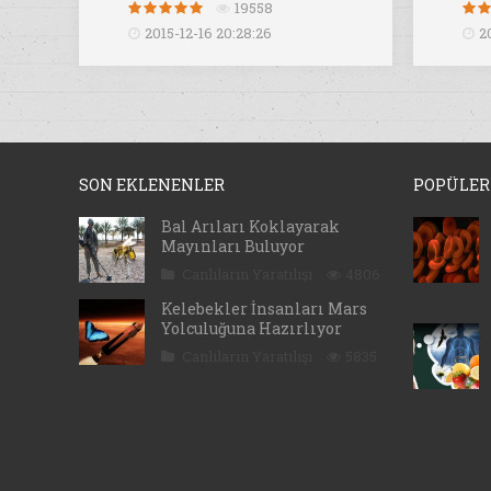
19558
2015-12-16 20:28:26
2
SON EKLENENLER
POPÜLER
Bal Arıları Koklayarak
Mayınları Buluyor
Canlıların Yaratılışı
4806
Kelebekler İnsanları Mars
Yolculuğuna Hazırlıyor
Canlıların Yaratılışı
5835