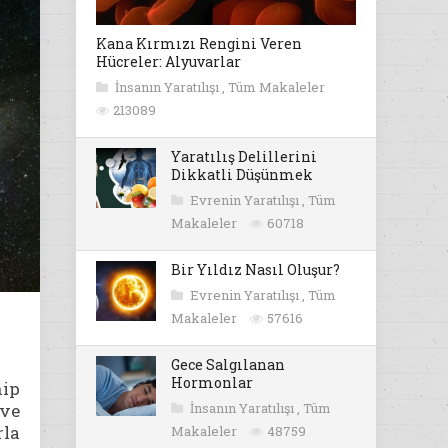
Kana Kırmızı Rengini Veren
Hücreler: Alyuvarlar
İnsanın Yaratılışı
,
Tüm Makaleler
213089
Yaratılış Delillerini
Dikkatli Düşünmek
Evrenin Yaratılışı
,
Tüm
Makaleler
60718
Bir Yıldız Nasıl Oluşur?
Evrenin Yaratılışı
,
Tüm
Makaleler
57616
Gece Salgılanan
Hormonlar
hip
 ve
İnsanın Yaratılışı
,
Tüm
rla
Makaleler
48759