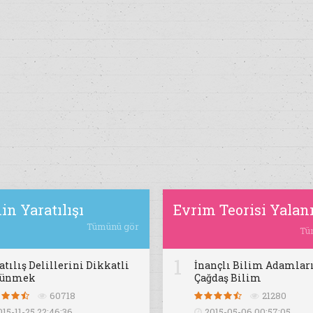
in Yaratılışı
Evrim Teorisi Yalan
Tümünü gör
Tü
1
atılış Delillerini Dikkatli
İnançlı Bilim Adamları
şünmek
Çağdaş Bilim
60718
21280
015-11-25 22:46:36
2015-05-06 00:57:05