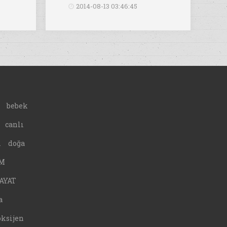
2014-08-13 03:46:45
bebek
canlı
A
doğa
M
AYAT
a
oksijen