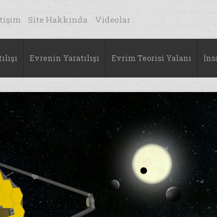
etişim
Site Hakkında
Videolar
ılışı
Evrenin Yaratılışı
Evrim Teorisi Yalanı
İns