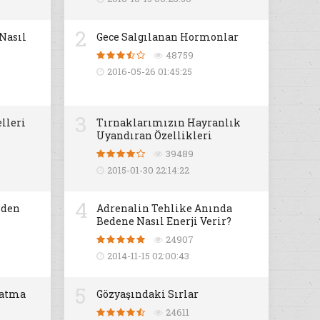
2
 Nasıl
Gece Salgılanan Hormonlar
48759
2016-05-26 01:45:25
3
lleri
Tırnaklarımızın Hayranlık
Uyandıran Özellikleri
39489
2015-01-30 22:14:22
4
iden
Adrenalin Tehlike Anında
Bedene Nasıl Enerji Verir?
24907
2014-11-15 02:00:43
5
datma
Gözyaşındaki Sırlar
24611