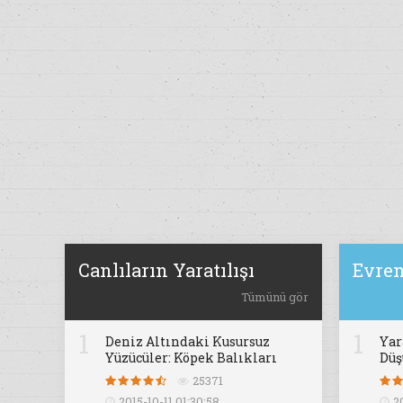
Canlıların Yaratılışı
Evren
Tümünü gör
1
1
Deniz Altındaki Kusursuz
Yar
Yüzücüler: Köpek Balıkları
Dü
25371
2015-10-11 01:30:58
2