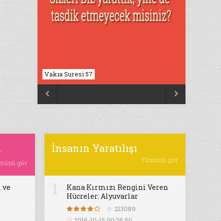
Vakıa Suresi 57
Nahl Suresi 17


ı
İnsanın Yaratılışı
Tümünü gör
münü gör
1
 ve
Kana Kırmızı Rengini Veren
Hücreler: Alyuvarlar
213089
2016-10-15 00:26:50