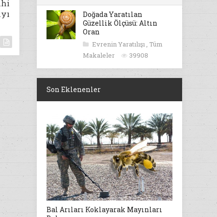
ahi
ayı
Doğada Yaratılan
Güzellik Ölçüsü: Altın
Oran
Evrenin Yaratılışı
,
Tüm
Makaleler
39908
Son Eklenenler
Bal Arıları Koklayarak Mayınları