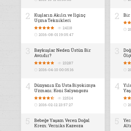
2
2
Kuşların Akılcı ve İlginç
Bir
Uçma Teknikleri
24118
2
2016-08-01 19:05:47
3
3
Baykuşlar Neden Üstün Bir
Doğ
Avcıdır?
Ölç
23287
2016-04-10 00:05:16
2
4
4
Dünyanın En Usta Biyokimya
Yıl
Uzmanı: Koni Salyangozu
Yaş
22524
2016-02-12 23:57:27
2
5
5
Bebeğe Yaşam Veren Doğal
Yer
Krem: Verniks Kazeoza
Alt