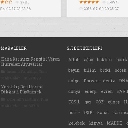
27115
16994
014-02-17 23:28:36
2016-07-09 20:25:27
 MAKALELER
SİTE ETİKETLERİ
Kana Kırmızı Rengini Veren
Allah
ağaç
bakteri
balık
Hücreler: Alyuvarlar
beyin
bilim
bitki
böcek
İnsanın Yaratılışı
,
Tüm
Makaleler
213089
dalga
Darwin
deniz
DN
Yaratılış Delillerini
dünya
enerji
evren
EVRİ
Dikkatli Düşünmek
Evrenin Yaratılışı
,
Tüm
FOSİL
gaz
GÖZ
güneş
H
Makaleler
60718
hücre
IŞIK
kanat
karınc
kelebek
kimya
MADDE