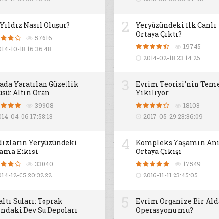
2
 Yıldız Nasıl Oluşur?
Yeryüzündeki İlk Canlı
Ortaya Çıktı?
57616
19745
014-10-18 16:36:48
2014-02-18 23:14:26
3
ada Yaratılan Güzellik
Evrim Teorisi’nin Teme
üsü: Altın Oran
Yıkılıyor
39908
18108
014-04-06 17:58:13
2017-05-29 23:36:09
4
dızların Yeryüzündeki
Kompleks Yaşamın An
ama Etkisi
Ortaya Çıkışı
33040
17549
014-12-05 20:32:22
2016-11-11 23:45:05
5
altı Suları: Toprak
Evrim Organize Bir Al
ındaki Dev Su Depoları
Operasyonu mu?