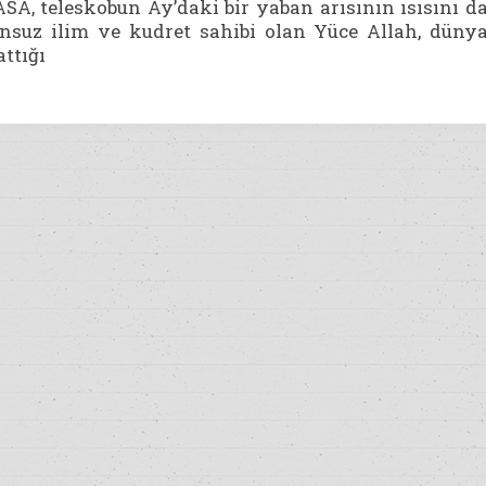
SA, teleskobun Ay’daki bir yaban arısının ısısını d
Sonsuz ilim ve kudret sahibi olan Yüce Allah, düny
ttığı