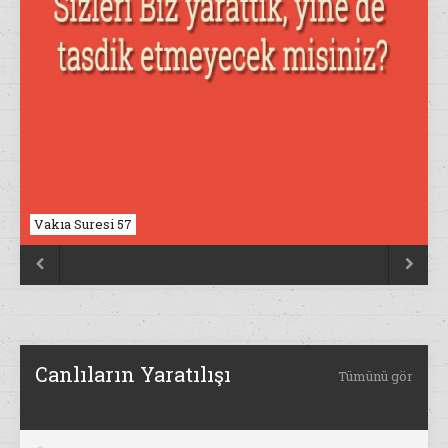
Vakıa Suresi 57
Nahl Suresi 17


Canlıların Yaratılışı
Tümünü gör