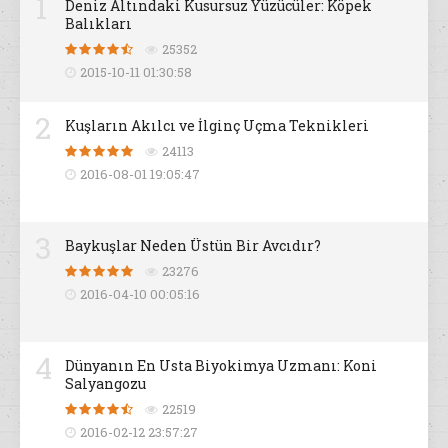
1
Deniz Altındaki Kusursuz Yüzücüler: Köpek
Balıkları
25352
2015-10-11 01:30:58
2
Kuşların Akılcı ve İlginç Uçma Teknikleri
24113
2016-08-01 19:05:47
3
Baykuşlar Neden Üstün Bir Avcıdır?
23276
2016-04-10 00:05:16
4
Dünyanın En Usta Biyokimya Uzmanı: Koni
Salyangozu
22519
2016-02-12 23:57:27