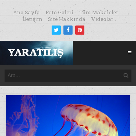
Ana Sayfa
Foto Galeri
Tüm Makaleler
İletişim
Site Hakkında
Videolar