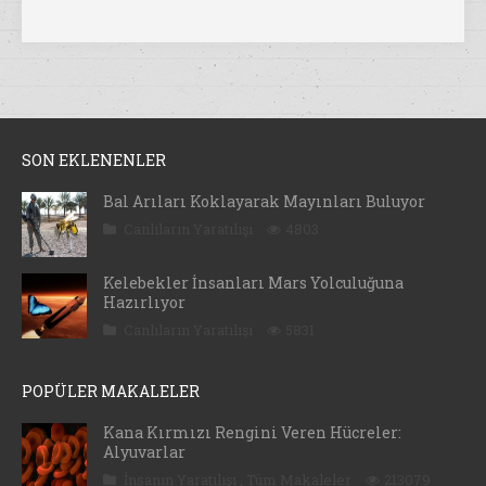
SON EKLENENLER
Bal Arıları Koklayarak Mayınları Buluyor
Canlıların Yaratılışı
4803
Kelebekler İnsanları Mars Yolculuğuna
Hazırlıyor
Canlıların Yaratılışı
5831
POPÜLER MAKALELER
Kana Kırmızı Rengini Veren Hücreler:
Alyuvarlar
İnsanın Yaratılışı
,
Tüm Makaleler
213079