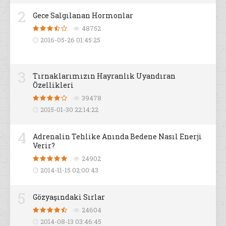
2
Gece Salgılanan Hormonlar
48752
2016-05-26 01:45:25
3
Tırnaklarımızın Hayranlık Uyandıran
Özellikleri
39478
2015-01-30 22:14:22
4
Adrenalin Tehlike Anında Bedene Nasıl Enerji
Verir?
24902
2014-11-15 02:00:43
5
Gözyaşındaki Sırlar
24604
2014-08-13 03:46:45