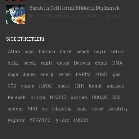
Yaratılış Delillerini Dikkatli Düşünmek
Evrenin Yaratılışı
,
Tüm Makaleler
60418
SİTE ETİKETLERİ
Allah
ağaç
bakteri
balık
bebek
beyin
bilim
bitki
böcek
canlı
dalga
Darwin
deniz
DNA
doğa
dünya
enerji
evren
EVRİM
FOSİL
gaz
GÖZ
güneş
HAYAT
hücre
IŞIK
kanat
karınca
kelebek
kimya
MADDE
oksijen
ORGAN
SES
sistem
SIVI
su
teknoloji
uzay
vücud
yaratılış
yağmur
YERYÜZÜ
yıldız
İNSAN