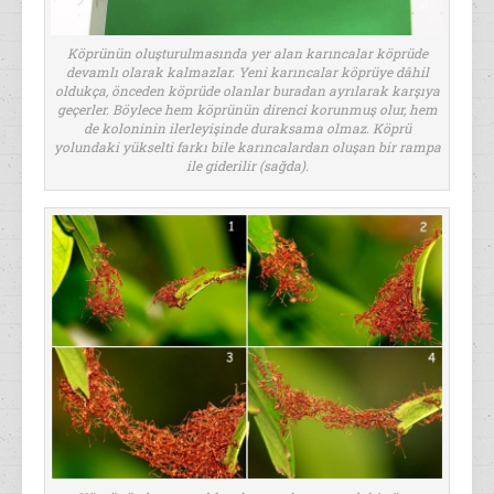
Köprünün oluşturulmasında yer alan karıncalar köprüde
devamlı olarak kalmazlar. Yeni karıncalar köprüye dâhil
oldukça, önceden köprüde olanlar buradan ayrılarak karşıya
geçerler. Böylece hem köprünün direnci korunmuş olur, hem
de koloninin ilerleyişinde duraksama olmaz. Köprü
yolundaki yükselti farkı bile karıncalardan oluşan bir rampa
ile giderilir (sağda).