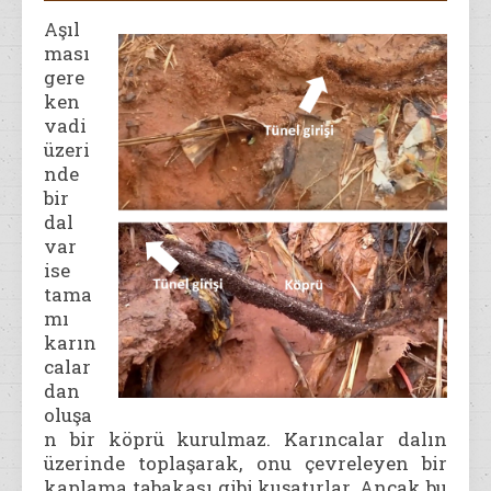
Aşıl
ması
gere
ken
vadi
üzeri
nde
bir
dal
var
ise
tama
mı
karın
calar
dan
oluşa
n bir köprü kurulmaz. Karıncalar dalın
üzerinde toplaşarak, onu çevreleyen bir
kaplama tabakası gibi kuşatırlar. Ancak bu