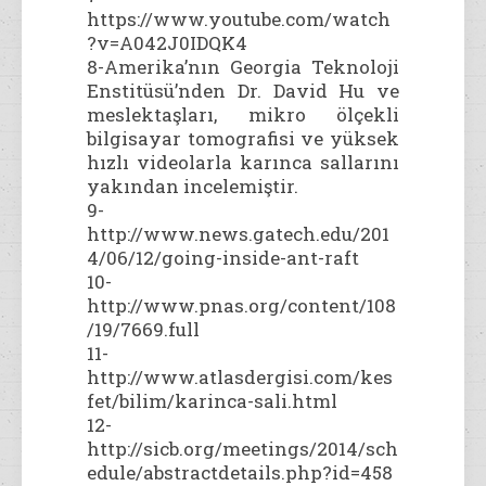
https://www.youtube.com/watch
?v=A042J0IDQK4
8-Amerika’nın Georgia Teknoloji
Enstitüsü’nden Dr. David Hu ve
meslektaşları, mikro ölçekli
bilgisayar tomografisi ve yüksek
hızlı videolarla karınca sallarını
yakından incelemiştir.
9-
http://www.news.gatech.edu/201
4/06/12/going-inside-ant-raft
10-
http://www.pnas.org/content/108
/19/7669.full
11-
http://www.atlasdergisi.com/kes
fet/bilim/karinca-sali.html
12-
http://sicb.org/meetings/2014/sch
edule/abstractdetails.php?id=458