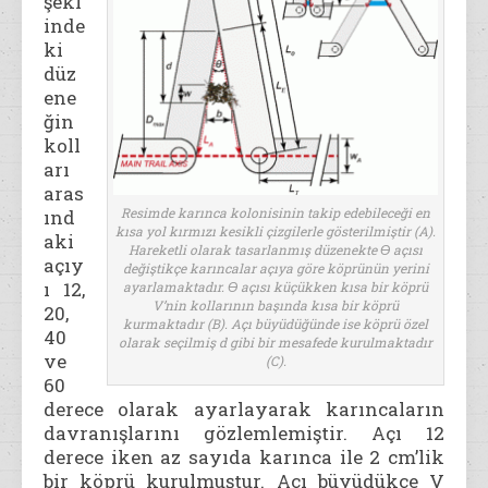
şekl
inde
ki
düz
ene
ğin
koll
arı
aras
Resimde karınca kolonisinin takip edebileceği en
ınd
kısa yol kırmızı kesikli çizgilerle gösterilmiştir (A).
aki
Hareketli olarak tasarlanmış düzenekte Ɵ açısı
açıy
değiştikçe karıncalar açıya göre köprünün yerini
ı 12,
ayarlamaktadır. Ɵ açısı küçükken kısa bir köprü
V’nin kollarının başında kısa bir köprü
20,
kurmaktadır (B). Açı büyüdüğünde ise köprü özel
40
olarak seçilmiş d gibi bir mesafede kurulmaktadır
ve
(C).
60
derece olarak ayarlayarak karıncaların
davranışlarını gözlemlemiştir. Açı 12
derece iken az sayıda karınca ile 2 cm’lik
bir köprü kurulmuştur. Açı büyüdükçe V