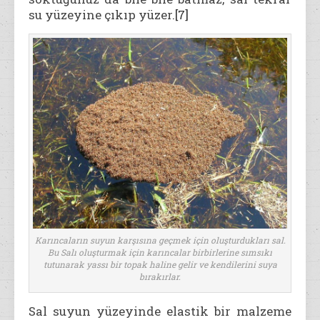
su yüzeyine çıkıp yüzer.
[7]
Karıncaların suyun karşısına geçmek için oluşturdukları sal.
Bu Salı oluşturmak için karıncalar birbirlerine sımsıkı
tutunarak yassı bir topak haline gelir ve kendilerini suya
bırakırlar.
Sal suyun yüzeyinde elastik bir malzeme