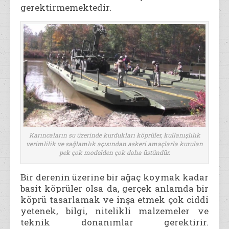
gerektirmemektedir.
Karıncaların su üzerinde kurdukları köprüler, kullanışlılık
verimlilik ve sağlamlık açısından askeri amaçlarla kurulan
pek çok modelden çok daha üstündür.
Bir derenin üzerine bir ağaç koymak kadar
basit köprüler olsa da, gerçek anlamda bir
köprü tasarlamak ve inşa etmek çok ciddi
yetenek, bilgi, nitelikli malzemeler ve
teknik donanımlar gerektirir.