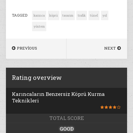
TAGGED
karınca
köprü
tasarım
trafik
tünel
yol
yöntem
PREVIOUS
NEXT
Rating overview
Karıncaların Benzersiz Köprü Kurma
Teknikleri
TOTAL SCORE
GOOD