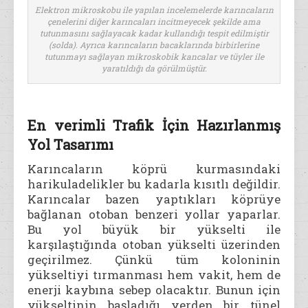
Elektron mikroskobu ile yapılan incelemelerde karıncaların
çenelerini diğer karıncaları incitmeyecek şekilde ama
tutunmasını sağlayacak kadar kullandığı tespit edilmiştir
(solda). Ayrıca karıncaların bacaklarında birbirlerine
tutunmayı sağlayan mikroskobik kancalar ve tüyler ile
yaratıldığı da görülmüştür.
En verimli Trafik İçin Hazırlanmış
Yol Tasarımı
Karıncaların köprü kurmasındaki
harikuladelikler bu kadarla kısıtlı değildir.
Karıncalar bazen yaptıkları köprüye
bağlanan otoban benzeri yollar yaparlar.
Bu yol büyük bir yükselti ile
karşılaştığında otoban yükselti üzerinden
geçirilmez. Çünkü tüm koloninin
yükseltiyi tırmanması hem vakit, hem de
enerji kaybına sebep olacaktır. Bunun için
yükseltinin başladığı yerden bir tünel