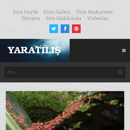
Ana Sayfa
Foto Galeri
Tüm Makaleler
İletişim
Site Hakkında
Videolar