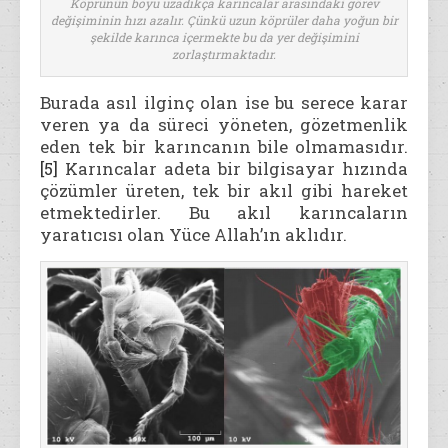
Köprünün boyu uzadıkça karıncalar arasındaki görev
değişiminin hızı azalır. Çünkü uzun köprüler daha yoğun bir
şekilde karınca içermekte bu da yer değişimini
zorlaştırmaktadır.
Burada asıl ilginç olan ise bu serece karar
veren ya da süreci yöneten, gözetmenlik
eden tek bir karıncanın bile olmamasıdır.
[5]
Karıncalar adeta bir bilgisayar hızında
çözümler üreten, tek bir akıl gibi hareket
etmektedirler. Bu akıl karıncaların
yaratıcısı olan Yüce Allah’ın aklıdır.