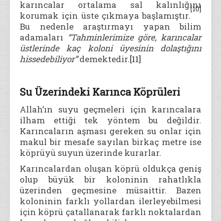
karıncalar ortalama sal kalınlığını
[10]
korumak için üste çıkmaya başlamıştır.
Bu nedenle araştırmayı yapan bilim
adamaları
“Tahminlerimize göre, karıncalar
üstlerinde kaç koloni üyesinin dolaştığını
hissedebiliyor”
demektedir.
[11]
Su Üzerindeki Karınca Köprüleri
Allah’ın suyu geçmeleri için karıncalara
ilham ettiği tek yöntem bu değildir.
Karıncaların aşması gereken su onlar için
makul bir mesafe sayılan birkaç metre ise
köprüyü suyun üzerinde kurarlar.
Karıncalardan oluşan köprü oldukça geniş
olup büyük bir koloninin rahatlıkla
üzerinden geçmesine müsaittir. Bazen
koloninin farklı yollardan ilerleyebilmesi
için köprü çatallanarak farklı noktalardan