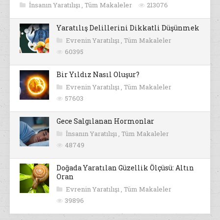
İnsanın Yaratılışı
,
Tüm Makaleler
213076
Yaratılış Delillerini Dikkatli Düşünmek
Evrenin Yaratılışı
,
Tüm Makaleler
60395
Bir Yıldız Nasıl Oluşur?
Evrenin Yaratılışı
,
Tüm Makaleler
57603
Gece Salgılanan Hormonlar
İnsanın Yaratılışı
,
Tüm Makaleler
48749
Doğada Yaratılan Güzellik Ölçüsü: Altın
Oran
Evrenin Yaratılışı
,
Tüm Makaleler
39896