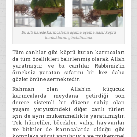
Bu altı karede karıncaların aşama aşama nasıl köprü
kurduklarını görebilirsiniz.
Tüm canlılar gibi köprü kuran karıncaları
da tüm özellikleri belirlenmiş olarak Allah
yaratmıştır ve bu canlılar Rabbimiz’in
örneksiz yaratan sıfatını bir kez daha
gözler önüne sermektedir.
Rahman olan Allah’ın küçücük
karıncalarda meydana getirdiği son
derece sistemli bir düzene sahip olan
yaşam yeryüzündeki diğer canlı türleri
için de aynı mükemmellikte yaratılmıştır.
Tek hücreliler, böcekler, vahşi hayvanlar
ve bitkiler de karıncalarda olduğu gibi
kompleks vücut yapılarıyla ve mükemmel