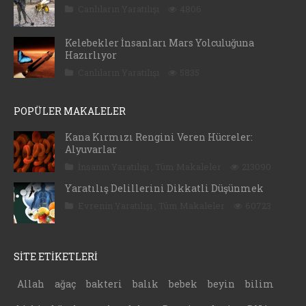
Canlıların Yaratılışı
4806
Kelebekler İnsanları Mars Yolculuğuna
Hazırlıyor
Canlıların Yaratılışı
5835
POPÜLER MAKALELER
Kana Kırmızı Rengini Veren Hücreler:
Alyuvarlar
İnsanın Yaratılışı
,
Tüm Makaleler
213090
Yaratılış Delillerini Dikkatli Düşünmek
Evrenin Yaratılışı
,
Tüm Makaleler
60723
SİTE ETİKETLERİ
Allah
ağaç
bakteri
balık
bebek
beyin
bilim