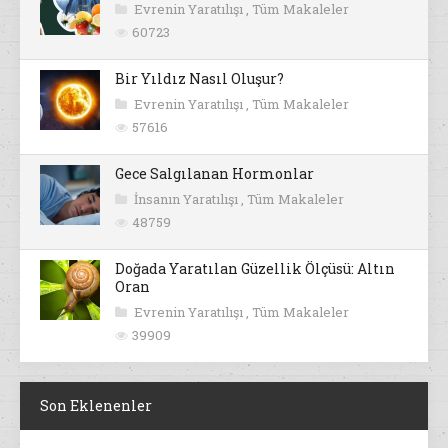
Evrenin Yaratılışı
,
Tüm Makaleler
60723
Bir Yıldız Nasıl Oluşur?
Evrenin Yaratılışı
,
Tüm Makaleler
57616
Gece Salgılanan Hormonlar
İnsanın Yaratılışı
,
Tüm Makaleler
48759
Doğada Yaratılan Güzellik Ölçüsü: Altın
Oran
Evrenin Yaratılışı
,
Tüm Makaleler
39909
Son Eklenenler