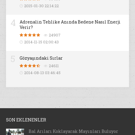
2015-01-30 22:14:22
4
Adrenalin Tehlike Anında Bedene Nasıl Enerji
Verir?
24907
2014-11-15 02:00:43
5
Gözyaşındaki Sırlar
24611
2014-08-13 03:46:45
SON EKLENENLER
Bal Arıları Koklayarak Mayınları Buluyor