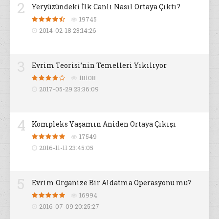
2
Yeryüzündeki İlk Canlı Nasıl Ortaya Çıktı?
19745
2014-02-18 23:14:26
3
Evrim Teorisi’nin Temelleri Yıkılıyor
18108
2017-05-29 23:36:09
4
Kompleks Yaşamın Aniden Ortaya Çıkışı
17549
2016-11-11 23:45:05
5
Evrim Organize Bir Aldatma Operasyonu mu?
16994
2016-07-09 20:25:27