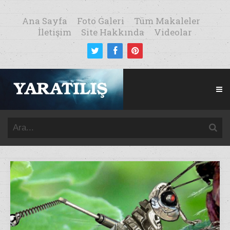
Ana Sayfa
Foto Galeri
Tüm Makaleler
İletişim
Site Hakkında
Videolar