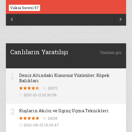
Vakıa Suresi 57


Canlıların Yaratılışı
Tümünü gör
1
Deniz Altındaki Kusursuz Yüzücüler: Köpek
Balıkları
25371
2015-10-11 01:30:58
2
Kuşların Akılcı ve İlginç Uçma Teknikleri
24118
2016-08-01 19:05:47