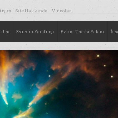
etişim
Site Hakkında
Videolar
ılışı
Evrenin Yaratılışı
Evrim Teorisi Yalanı
İns