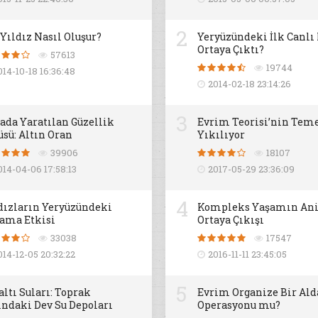
2
 Yıldız Nasıl Oluşur?
Yeryüzündeki İlk Canlı
Ortaya Çıktı?
57613
19744
014-10-18 16:36:48
2014-02-18 23:14:26
3
ada Yaratılan Güzellik
Evrim Teorisi’nin Teme
üsü: Altın Oran
Yıkılıyor
39906
18107
014-04-06 17:58:13
2017-05-29 23:36:09
4
dızların Yeryüzündeki
Kompleks Yaşamın An
ama Etkisi
Ortaya Çıkışı
33038
17547
014-12-05 20:32:22
2016-11-11 23:45:05
5
altı Suları: Toprak
Evrim Organize Bir Al
ındaki Dev Su Depoları
Operasyonu mu?