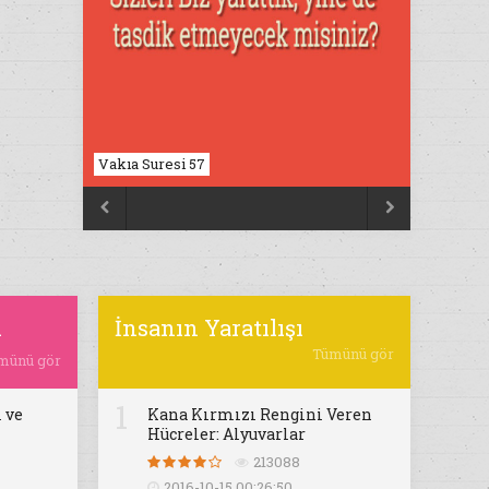
Vakıa Suresi 57
Nahl Suresi 17


ı
İnsanın Yaratılışı
Tümünü gör
münü gör
1
 ve
Kana Kırmızı Rengini Veren
Hücreler: Alyuvarlar
213088
2016-10-15 00:26:50