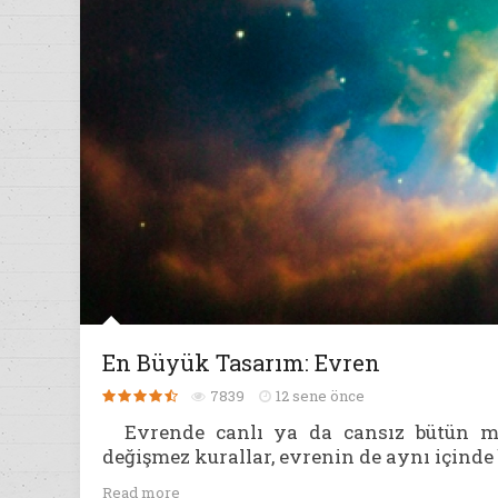
En Büyük Tasarım: Evren
7839
12 sene önce
Evrende canlı ya da cansız bütün madd
değişmez kurallar, evrenin de aynı içinde b
Read more