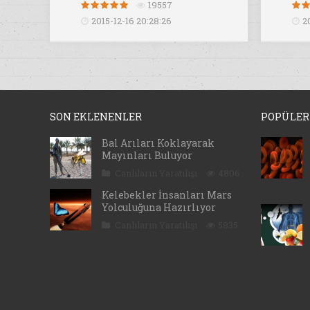
19557
2015-12-16 20:28:26
2
SON EKLENENLER
POPÜLER
Bal Arıları Koklayarak
Mayınları Buluyor
Canlıların Yaratılışı
4806
Kelebekler İnsanları Mars
Yolculuğuna Hazırlıyor
Canlıların Yaratılışı
5835