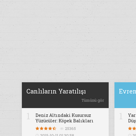
Canlıların Yaratılışı
Evren
Tümünü gör
1
1
Deniz Altındaki Kusursuz
Yar
Yüzücüler: Köpek Balıkları
Dü
25365
2015-10-11 01:30:58
2