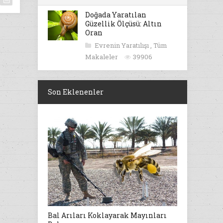
Doğada Yaratılan
Güzellik Ölçüsü: Altın
Oran
Evrenin Yaratılışı
,
Tüm
Makaleler
39906
Son Eklenenler
Bal Arıları Koklayarak Mayınları