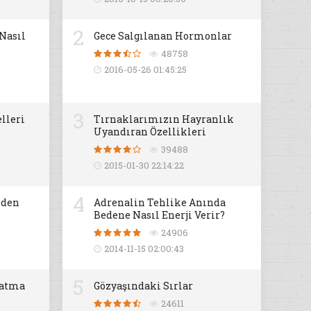
2
 Nasıl
Gece Salgılanan Hormonlar
48758
2016-05-26 01:45:25
3
lleri
Tırnaklarımızın Hayranlık
Uyandıran Özellikleri
39488
2015-01-30 22:14:22
4
iden
Adrenalin Tehlike Anında
Bedene Nasıl Enerji Verir?
24906
2014-11-15 02:00:43
5
datma
Gözyaşındaki Sırlar
24611