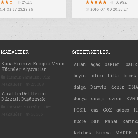
27114
16992
014-02-17 23:28:36
2016-07-09 20:25:27
 MAKALELER
SİTE ETİKETLERİ
Kana Kırmızı Rengini Veren
Allah
ağaç
bakteri
balık
Hücreler: Alyuvarlar
beyin
bilim
bitki
böcek
İnsanın Yaratılışı
,
Tüm
Makaleler
213088
dalga
Darwin
deniz
DN
Yaratılış Delillerini
dünya
enerji
evren
EVRİ
Dikkatli Düşünmek
Evrenin Yaratılışı
,
Tüm
FOSİL
gaz
GÖZ
güneş
H
Makaleler
60605
hücre
IŞIK
kanat
karınc
kelebek
kimya
MADDE