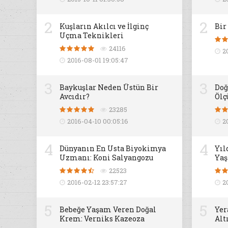
2
2
Kuşların Akılcı ve İlginç
Bir
Uçma Teknikleri
24116
2
2016-08-01 19:05:47
3
3
Baykuşlar Neden Üstün Bir
Doğ
Avcıdır?
Ölç
23285
2016-04-10 00:05:16
2
4
4
Dünyanın En Usta Biyokimya
Yıl
Uzmanı: Koni Salyangozu
Yaş
22523
2016-02-12 23:57:27
2
5
5
Bebeğe Yaşam Veren Doğal
Yer
Krem: Verniks Kazeoza
Alt