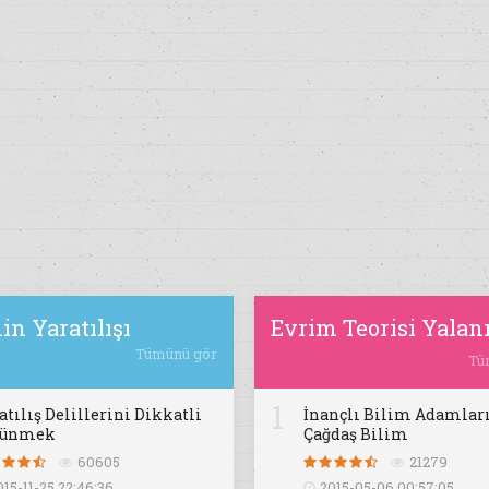
in Yaratılışı
Evrim Teorisi Yalan
Tümünü gör
Tü
1
atılış Delillerini Dikkatli
İnançlı Bilim Adamları
şünmek
Çağdaş Bilim
60605
21279
015-11-25 22:46:36
2015-05-06 00:57:05