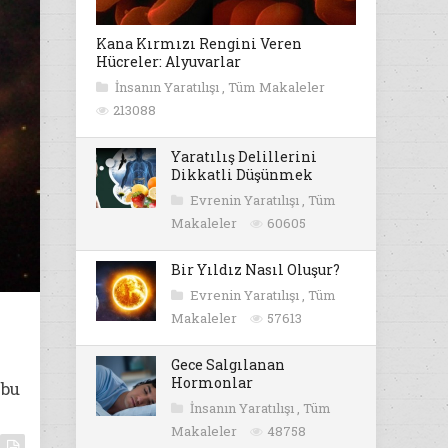
Kana Kırmızı Rengini Veren
Hücreler: Alyuvarlar
İnsanın Yaratılışı
,
Tüm Makaleler
213088
Yaratılış Delillerini
Dikkatli Düşünmek
Evrenin Yaratılışı
,
Tüm
Makaleler
60605
Bir Yıldız Nasıl Oluşur?
Evrenin Yaratılışı
,
Tüm
Makaleler
57613
Gece Salgılanan
Hormonlar
 bu
İnsanın Yaratılışı
,
Tüm
Makaleler
48758