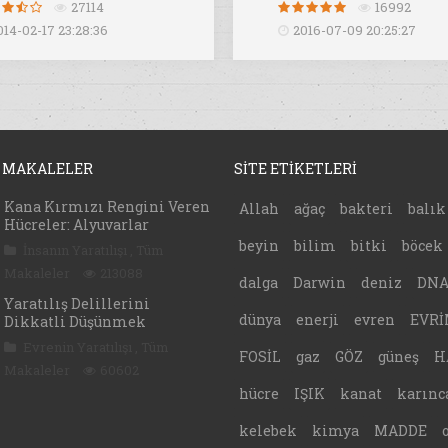
27114
16992
014-02-17 23:28:36
2016-07-09 20:25:27
 MAKALELER
SİTE ETİKETLERİ
Kana Kırmızı Rengini Veren
Allah
ağaç
bakteri
balık
Hücreler: Alyuvarlar
beyin
bilim
bitki
böcek
İnsanın Yaratılışı
,
Tüm
Makaleler
213088
dalga
Darwin
deniz
DN
Yaratılış Delillerini
dünya
enerji
evren
EVRİ
Dikkatli Düşünmek
Evrenin Yaratılışı
,
Tüm
FOSİL
gaz
GÖZ
güneş
H
Makaleler
60602
hücre
IŞIK
kanat
karınc
kelebek
kimya
MADDE