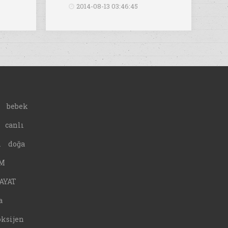
2014-08-13 03:46:45
bebek
canlı
A
doğa
M
AYAT
a
oksijen