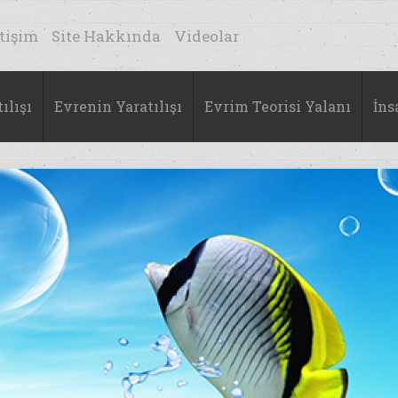
etişim
Site Hakkında
Videolar
ılışı
Evrenin Yaratılışı
Evrim Teorisi Yalanı
İns