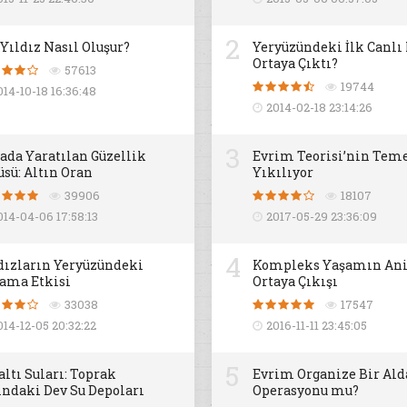
2
 Yıldız Nasıl Oluşur?
Yeryüzündeki İlk Canlı
Ortaya Çıktı?
57613
19744
014-10-18 16:36:48
2014-02-18 23:14:26
3
ada Yaratılan Güzellik
Evrim Teorisi’nin Teme
üsü: Altın Oran
Yıkılıyor
39906
18107
014-04-06 17:58:13
2017-05-29 23:36:09
4
dızların Yeryüzündeki
Kompleks Yaşamın An
ama Etkisi
Ortaya Çıkışı
33038
17547
014-12-05 20:32:22
2016-11-11 23:45:05
5
altı Suları: Toprak
Evrim Organize Bir Al
ındaki Dev Su Depoları
Operasyonu mu?