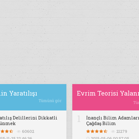
in Yaratılışı
Evrim Teorisi Yalan
Tümünü gör
Tü
1
atılış Delillerini Dikkatli
İnançlı Bilim Adamları
şünmek
Çağdaş Bilim
60602
21279
015-11-25 22:46:36
2015-05-06 00:57:05