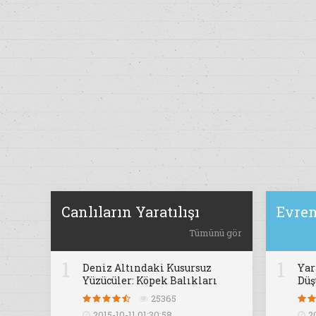
Canlıların Yaratılışı
Evren
Tümünü gör
1
1
Deniz Altındaki Kusursuz
Yar
Yüzücüler: Köpek Balıkları
Dü
25365
2015-10-11 01:30:58
2