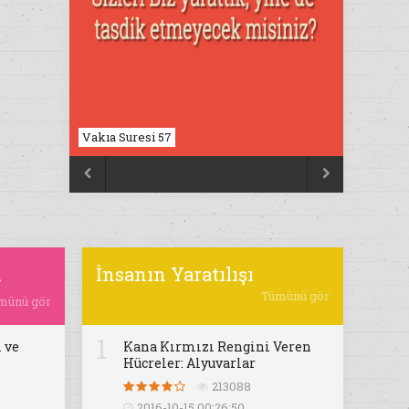
Vakıa Suresi 57


ı
İnsanın Yaratılışı
Tümünü gör
münü gör
1
 ve
Kana Kırmızı Rengini Veren
Hücreler: Alyuvarlar
213088
2016-10-15 00:26:50