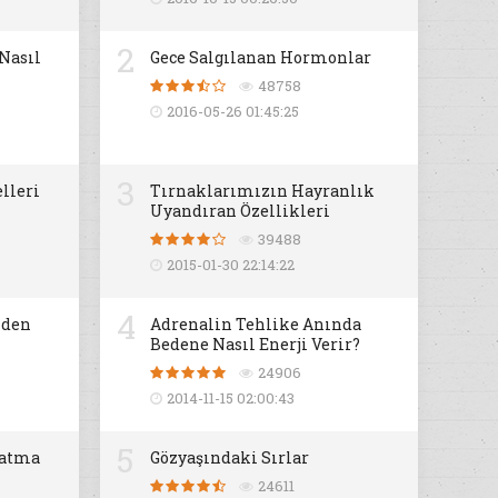
2
 Nasıl
Gece Salgılanan Hormonlar
48758
2016-05-26 01:45:25
3
lleri
Tırnaklarımızın Hayranlık
Uyandıran Özellikleri
39488
2015-01-30 22:14:22
4
iden
Adrenalin Tehlike Anında
Bedene Nasıl Enerji Verir?
24906
2014-11-15 02:00:43
5
datma
Gözyaşındaki Sırlar
24611