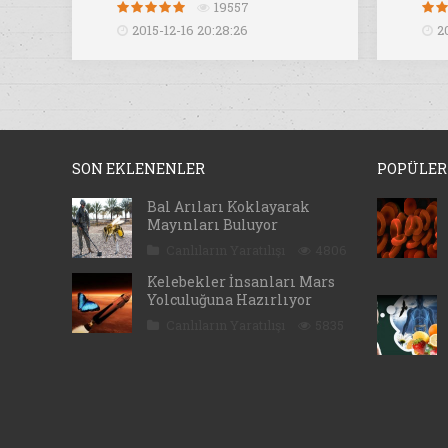
19557
2015-12-16 20:28:26
2
SON EKLENENLER
POPÜLER
Bal Arıları Koklayarak
Mayınları Buluyor
Canlıların Yaratılışı
4806
Kelebekler İnsanları Mars
Yolculuğuna Hazırlıyor
Canlıların Yaratılışı
5835