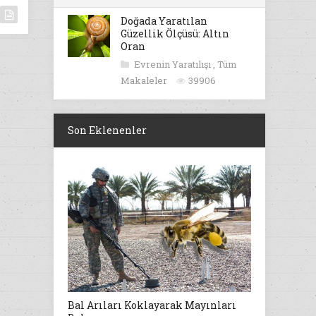
Doğada Yaratılan
Güzellik Ölçüsü: Altın
Oran
Evrenin Yaratılışı
,
Tüm
Makaleler
39906
Son Eklenenler
Bal Arıları Koklayarak Mayınları