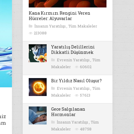
Kana Kırmızı Rengini Veren
Hücreler: Alyuvarlar
İnsanın Yaratılışı
,
Tüm Makaleler
213088
Yaratılış Delillerini
Dikkatli Düşünmek
Evrenin Yaratılışı
,
Tüm
Makaleler
60602
Bir Yıldız Nasıl Oluşur?
Evrenin Yaratılışı
,
Tüm
Makaleler
57613
Gece Salgılanan
Hormonlar
niz
şam
İnsanın Yaratılışı
,
Tüm
Makaleler
48758