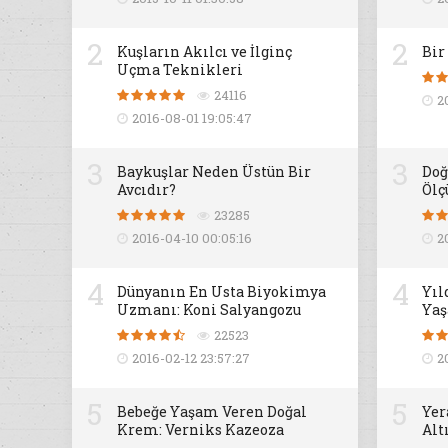
2
2
Kuşların Akılcı ve İlginç
Bir
Uçma Teknikleri
24116
2
2016-08-01 19:05:47
3
3
Baykuşlar Neden Üstün Bir
Doğ
Avcıdır?
Ölç
23285
2016-04-10 00:05:16
2
4
4
Dünyanın En Usta Biyokimya
Yıl
Uzmanı: Koni Salyangozu
Yaş
22523
2016-02-12 23:57:27
2
5
5
Bebeğe Yaşam Veren Doğal
Yer
Krem: Verniks Kazeoza
Alt