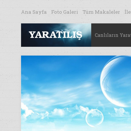
Ana Sayfa
Foto Galeri
Tüm Makaleler
İl
Canlıların Yarat