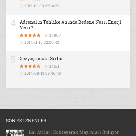
2015-01-30 22:14:22
4
Adrenalin Tehlike Anında Bedene Nasıl Enerji
Verir?
24907
2014-11-15 02:00:43
5
Gözyaşındaki Sırlar
24611
2014-08-13 03:46:45
SON EKLENENLER
Bal Arıları Koklayarak Mayınları Buluyor