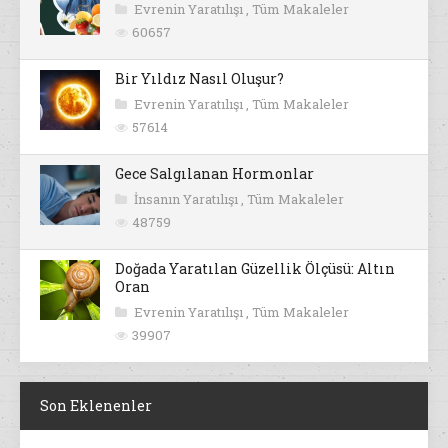
Evrenin Yaratılışı
,
Tüm Makaleler
60657
Bir Yıldız Nasıl Oluşur?
Evrenin Yaratılışı
,
Tüm Makaleler
57614
Gece Salgılanan Hormonlar
İnsanın Yaratılışı
,
Tüm Makaleler
48759
Doğada Yaratılan Güzellik Ölçüsü: Altın
Oran
Evrenin Yaratılışı
,
Tüm Makaleler
39907
Son Eklenenler