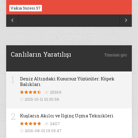
Vakıa Suresi 57
Nahl Suresi 17


Canlıların Yaratılışı
Tümünü gör
1
Deniz Altındaki Kusursuz Yüzücüler: Köpek
Balıkları
25369
2015-10-11 01:30:58
2
Kuşların Akılcı ve İlginç Uçma Teknikleri
24117
2016-08-01 19:05:47