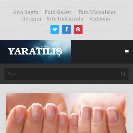
Ana Sayfa
Foto Galeri
Tüm Makaleler
İletişim
Site Hakkında
Videolar