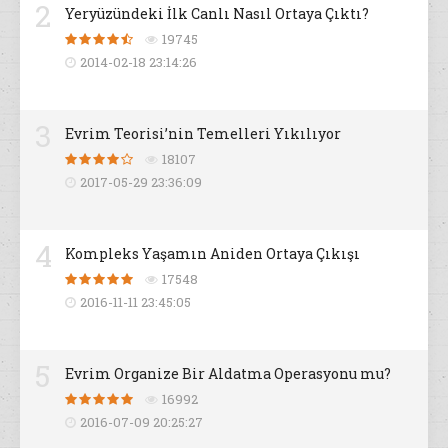
2
Yeryüzündeki İlk Canlı Nasıl Ortaya Çıktı?
19745
2014-02-18 23:14:26
3
Evrim Teorisi’nin Temelleri Yıkılıyor
18107
2017-05-29 23:36:09
4
Kompleks Yaşamın Aniden Ortaya Çıkışı
17548
2016-11-11 23:45:05
5
Evrim Organize Bir Aldatma Operasyonu mu?
16992
2016-07-09 20:25:27