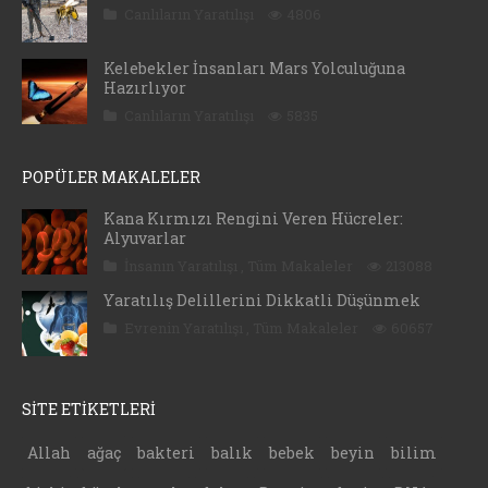
Canlıların Yaratılışı
4806
Kelebekler İnsanları Mars Yolculuğuna
Hazırlıyor
Canlıların Yaratılışı
5835
POPÜLER MAKALELER
Kana Kırmızı Rengini Veren Hücreler:
Alyuvarlar
İnsanın Yaratılışı
,
Tüm Makaleler
213088
Yaratılış Delillerini Dikkatli Düşünmek
Evrenin Yaratılışı
,
Tüm Makaleler
60657
SİTE ETİKETLERİ
Allah
ağaç
bakteri
balık
bebek
beyin
bilim