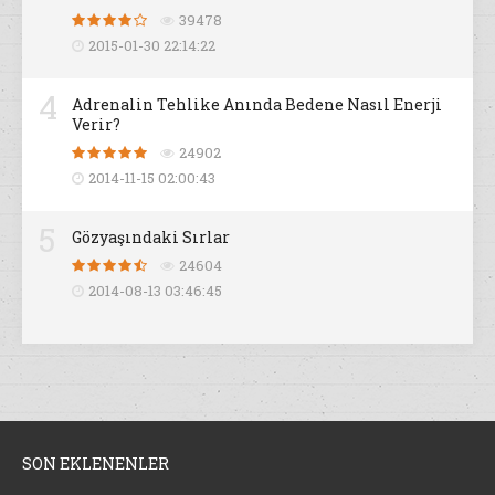
39478
2015-01-30 22:14:22
4
Adrenalin Tehlike Anında Bedene Nasıl Enerji
Verir?
24902
2014-11-15 02:00:43
5
Gözyaşındaki Sırlar
24604
2014-08-13 03:46:45
SON EKLENENLER