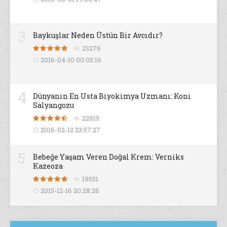
3
Baykuşlar Neden Üstün Bir Avcıdır?
23276
2016-04-10 00:05:16
4
Dünyanın En Usta Biyokimya Uzmanı: Koni
Salyangozu
22519
2016-02-12 23:57:27
5
Bebeğe Yaşam Veren Doğal Krem: Verniks
Kazeoza
19551
2015-12-16 20:28:26