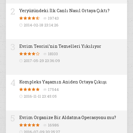
2
Yeryüzündeki İlk Canlı Nasıl Ortaya Çıktı?
19743
2014-02-18 23:14:26
3
Evrim Teorisi’nin Temelleri Yıkılıyor
18103
2017-05-29 23:36:09
4
Kompleks Yaşamın Aniden Ortaya Çıkışı
17544
2016-11-11 23:45:05
5
Evrim Organize Bir Aldatma Operasyonu mu?
16986
2016-07-09 20:25:27