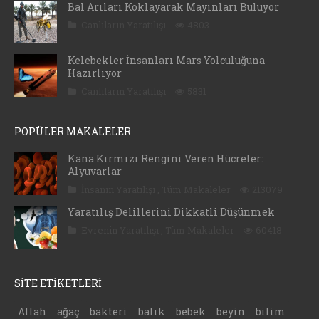
Bal Arıları Koklayarak Mayınları Buluyor
Canlıların Yaratılışı
4803
Kelebekler İnsanları Mars Yolculuğuna
Hazırlıyor
Canlıların Yaratılışı
5831
POPÜLER MAKALELER
Kana Kırmızı Rengini Veren Hücreler:
Alyuvarlar
İnsanın Yaratılışı
,
Tüm Makaleler
213079
Yaratılış Delillerini Dikkatli Düşünmek
Evrenin Yaratılışı
,
Tüm Makaleler
60418
SİTE ETİKETLERİ
Allah
ağaç
bakteri
balık
bebek
beyin
bilim