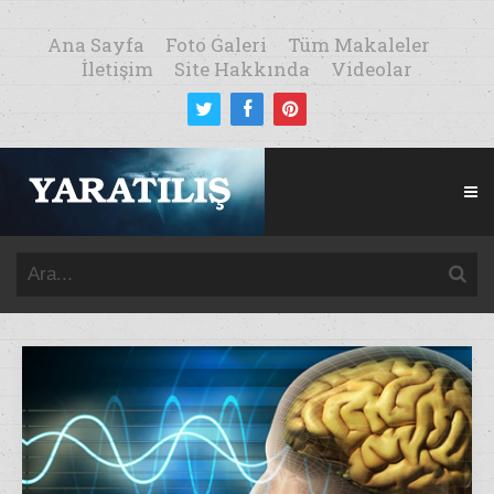
Ana Sayfa
Foto Galeri
Tüm Makaleler
İletişim
Site Hakkında
Videolar