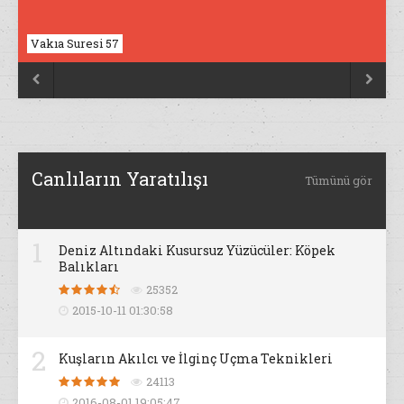
Vakıa Suresi 57
Nahl Suresi 17


Canlıların Yaratılışı
Tümünü gör
1
Deniz Altındaki Kusursuz Yüzücüler: Köpek
Balıkları
25352
2015-10-11 01:30:58
2
Kuşların Akılcı ve İlginç Uçma Teknikleri
24113
2016-08-01 19:05:47