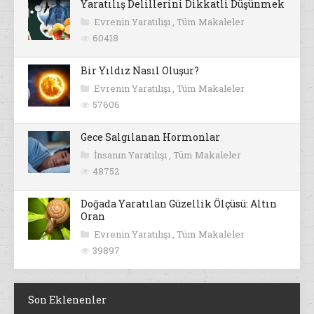
Yaratılış Delillerini Dikkatli Düşünmek
Evrenin Yaratılışı
,
Tüm Makaleler
60418
Bir Yıldız Nasıl Oluşur?
Evrenin Yaratılışı
,
Tüm Makaleler
57606
Gece Salgılanan Hormonlar
İnsanın Yaratılışı
,
Tüm Makaleler
48752
Doğada Yaratılan Güzellik Ölçüsü: Altın
Oran
Evrenin Yaratılışı
,
Tüm Makaleler
39897
Son Eklenenler