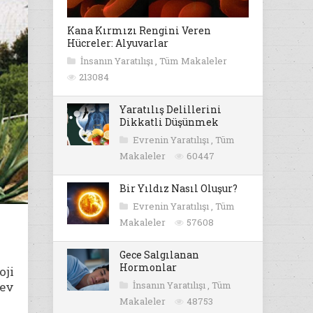
Kana Kırmızı Rengini Veren
Hücreler: Alyuvarlar
İnsanın Yaratılışı
,
Tüm Makaleler
213084
Yaratılış Delillerini
Dikkatli Düşünmek
Evrenin Yaratılışı
,
Tüm
Makaleler
60447
Bir Yıldız Nasıl Oluşur?
Evrenin Yaratılışı
,
Tüm
Makaleler
57608
Gece Salgılanan
Hormonlar
oji
dev
İnsanın Yaratılışı
,
Tüm
Makaleler
48753