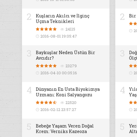
2
2
Kuşların Akılcı ve İlginç
Bir
Uçma Teknikleri
24115
2
2016-08-01 19:05:47
3
3
Baykuşlar Neden Üstün Bir
Doğ
Avcıdır?
Ölç
23279
2016-04-10 00:05:16
2
4
4
Dünyanın En Usta Biyokimya
Yıl
Uzmanı: Koni Salyangozu
Yaş
22520
2016-02-12 23:57:27
2
5
5
Bebeğe Yaşam Veren Doğal
Yer
Krem: Verniks Kazeoza
Alt