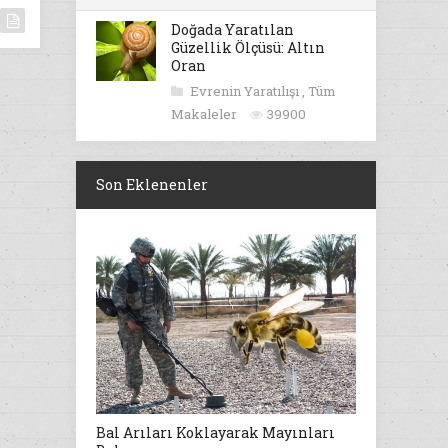
Doğada Yaratılan
Güzellik Ölçüsü: Altın
Oran
Evrenin Yaratılışı
,
Tüm
Makaleler
39900
Son Eklenenler
Bal Arıları Koklayarak Mayınları