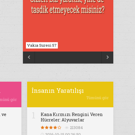
Vakıa Suresi 57
Nahl Suresi 17


ı
İnsanın Yaratılışı
Tümünü gör
münü gör
1
 ve
Kana Kırmızı Rengini Veren
Hücreler: Alyuvarlar
213084
2016-10-15 00:26:50