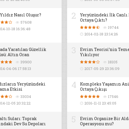
2
 Yıldız Nasıl Oluşur?
Yeryüzündeki İlk Canlı
Ortaya Çıktı?
57608
19744
014-10-18 16:36:48
2014-02-18 23:14:26
3
ada Yaratılan Güzellik
Evrim Teorisi’nin Teme
üsü: Altın Oran
Yıkılıyor
39900
18105
014-04-06 17:58:13
2017-05-29 23:36:09
4
dızların Yeryüzündeki
Kompleks Yaşamın An
ama Etkisi
Ortaya Çıkışı
33034
17546
014-12-05 20:32:22
2016-11-11 23:45:05
5
altı Suları: Toprak
Evrim Organize Bir Al
ındaki Dev Su Depoları
Operasyonu mu?