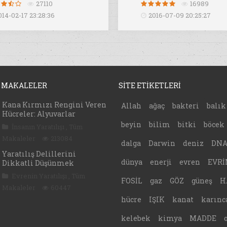
27110
16989
014-02-17 23:28:36
2016-07-09 20:25:27
 MAKALELER
SİTE ETİKETLERİ
Kana Kırmızı Rengini Veren
Allah
ağaç
bakteri
balık
Hücreler: Alyuvarlar
beyin
bilim
bitki
böcek
İnsanın Yaratılışı
,
Tüm
Makaleler
213084
dalga
Darwin
deniz
DN
Yaratılış Delillerini
dünya
enerji
evren
EVRİ
Dikkatli Düşünmek
Evrenin Yaratılışı
,
Tüm
FOSİL
gaz
GÖZ
güneş
H
Makaleler
60447
hücre
IŞIK
kanat
karınc
kelebek
kimya
MADDE