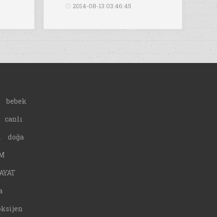
2014-08-13 03:46:45
bebek
canlı
A
doğa
M
AYAT
a
oksijen