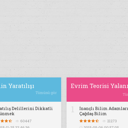
in Yaratılışı
Evrim Teorisi Yalan
Tümünü gör
Tü
1
atılış Delillerini Dikkatli
İnançlı Bilim Adamları
şünmek
Çağdaş Bilim
60447
21273
015-11-25 22:46:36
2015-05-06 00:57:05