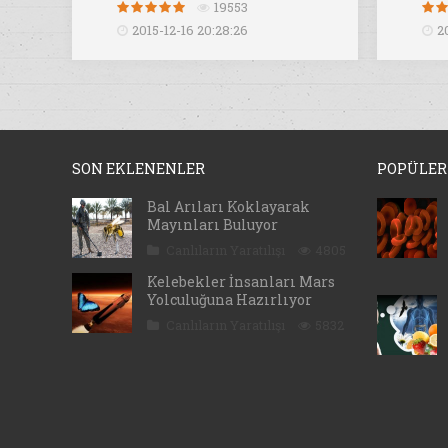
19553
2015-12-16 20:28:26
2
SON EKLENENLER
POPÜLER
Bal Arıları Koklayarak
Mayınları Buluyor
Canlıların Yaratılışı
4805
Kelebekler İnsanları Mars
Yolculuğuna Hazırlıyor
Canlıların Yaratılışı
5832