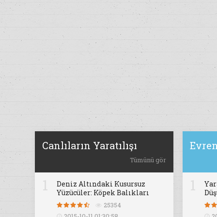
Canlıların Yaratılışı
Evren
Tümünü gör
1
1
Deniz Altındaki Kusursuz
Yar
Yüzücüler: Köpek Balıkları
Dü
25354
2015-10-11 01:30:58
2