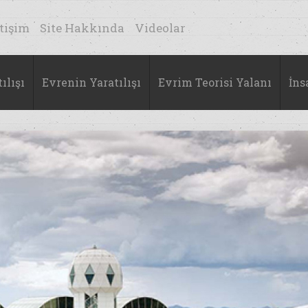
etişim
Site Hakkında
Videolar
ılışı
Evrenin Yaratılışı
Evrim Teorisi Yalanı
İns