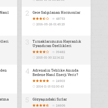
2
 Nasıl
Gece Salgılanan Hormonlar
48753
2016-05-26 01:45:25
3
lleri
Tırnaklarımızın Hayranlık
Uyandıran Özellikleri
39482
2015-01-30 22:14:22
4
iden
Adrenalin Tehlike Anında
Bedene Nasıl Enerji Verir?
24903
2014-11-15 02:00:43
5
datma
Gözyaşındaki Sırlar
24606