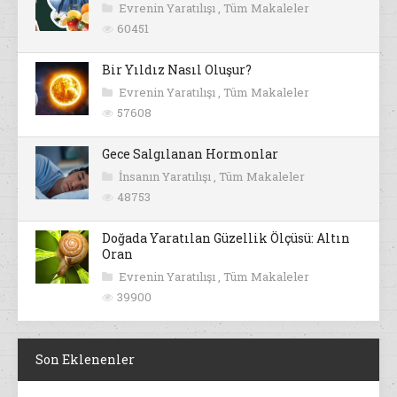
Evrenin Yaratılışı
,
Tüm Makaleler
60451
Bir Yıldız Nasıl Oluşur?
Evrenin Yaratılışı
,
Tüm Makaleler
57608
Gece Salgılanan Hormonlar
İnsanın Yaratılışı
,
Tüm Makaleler
48753
Doğada Yaratılan Güzellik Ölçüsü: Altın
Oran
Evrenin Yaratılışı
,
Tüm Makaleler
39900
Son Eklenenler