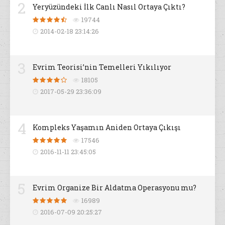
2
Yeryüzündeki İlk Canlı Nasıl Ortaya Çıktı?
19744
2014-02-18 23:14:26
3
Evrim Teorisi’nin Temelleri Yıkılıyor
18105
2017-05-29 23:36:09
4
Kompleks Yaşamın Aniden Ortaya Çıkışı
17546
2016-11-11 23:45:05
5
Evrim Organize Bir Aldatma Operasyonu mu?
16989
2016-07-09 20:25:27