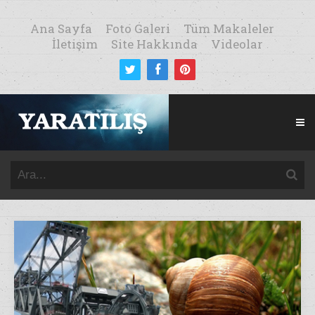
Ana Sayfa
Foto Galeri
Tüm Makaleler
İletişim
Site Hakkında
Videolar