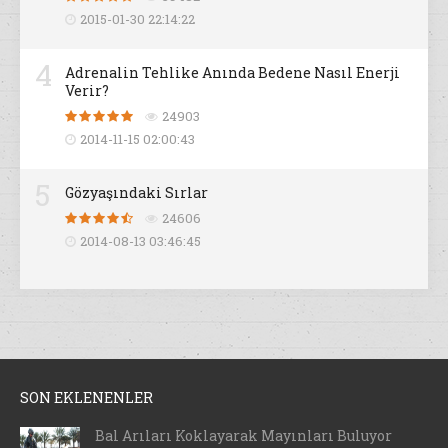
2015-01-30 22:14:22
4
Adrenalin Tehlike Anında Bedene Nasıl Enerji
Verir?
24903
2014-11-15 02:00:43
5
Gözyaşındaki Sırlar
24606
2014-08-13 03:46:45
SON EKLENENLER
Bal Arıları Koklayarak Mayınları Buluyor