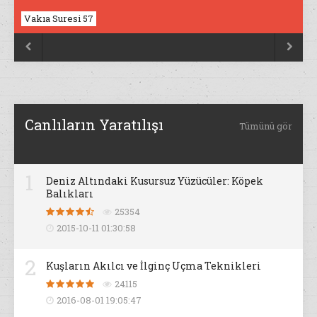
Vakıa Suresi 57
Nahl Suresi 17


Canlıların Yaratılışı
Tümünü gör
1
Deniz Altındaki Kusursuz Yüzücüler: Köpek
Balıkları
25354
2015-10-11 01:30:58
2
Kuşların Akılcı ve İlginç Uçma Teknikleri
24115
2016-08-01 19:05:47