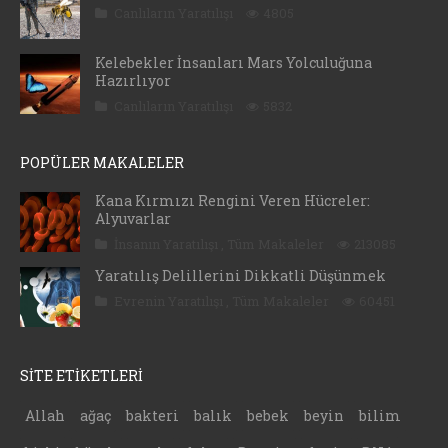
Canlıların Yaratılışı
4805
Kelebekler İnsanları Mars Yolculuğuna
Hazırlıyor
Canlıların Yaratılışı
5832
POPÜLER MAKALELER
Kana Kırmızı Rengini Veren Hücreler:
Alyuvarlar
İnsanın Yaratılışı
,
Tüm Makaleler
213085
Yaratılış Delillerini Dikkatli Düşünmek
Evrenin Yaratılışı
,
Tüm Makaleler
60451
SİTE ETİKETLERİ
Allah
ağaç
bakteri
balık
bebek
beyin
bilim