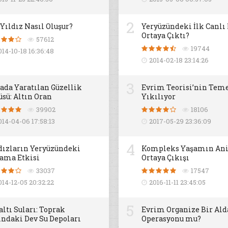
2
 Yıldız Nasıl Oluşur?
Yeryüzündeki İlk Canlı
Ortaya Çıktı?
57612
19744
014-10-18 16:36:48
2014-02-18 23:14:26
3
ada Yaratılan Güzellik
Evrim Teorisi’nin Teme
üsü: Altın Oran
Yıkılıyor
39902
18106
014-04-06 17:58:13
2017-05-29 23:36:09
4
dızların Yeryüzündeki
Kompleks Yaşamın An
ama Etkisi
Ortaya Çıkışı
33037
17547
014-12-05 20:32:22
2016-11-11 23:45:05
5
altı Suları: Toprak
Evrim Organize Bir Al
ındaki Dev Su Depoları
Operasyonu mu?