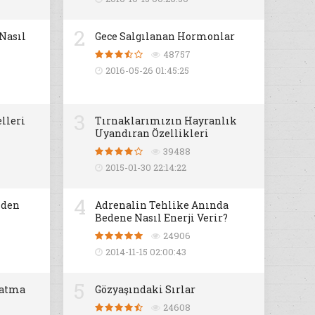
2
 Nasıl
Gece Salgılanan Hormonlar
48757
2016-05-26 01:45:25
3
lleri
Tırnaklarımızın Hayranlık
Uyandıran Özellikleri
39488
2015-01-30 22:14:22
4
iden
Adrenalin Tehlike Anında
Bedene Nasıl Enerji Verir?
24906
2014-11-15 02:00:43
5
datma
Gözyaşındaki Sırlar
24608