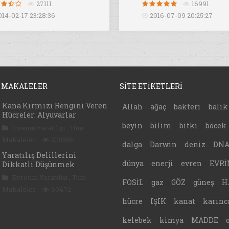
27111
16991
014-02-17 23:28:36
2016-07-09 20:25:27
 MAKALELER
SİTE ETİKETLERİ
Kana Kırmızı Rengini Veren
Allah
ağaç
bakteri
balık
Hücreler: Alyuvarlar
beyin
bilim
bitki
böcek
İnsanın Yaratılışı
,
Tüm
Makaleler
213086
dalga
Darwin
deniz
DN
Yaratılış Delillerini
dünya
enerji
evren
EVRİ
Dikkatli Düşünmek
Evrenin Yaratılışı
,
Tüm
FOSİL
gaz
GÖZ
güneş
H
Makaleler
60472
hücre
IŞIK
kanat
karınc
kelebek
kimya
MADDE