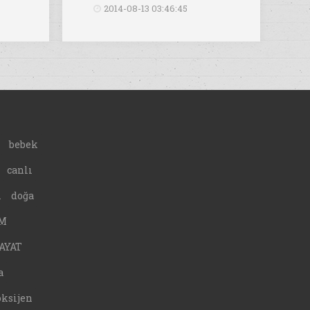
2014-08-13 03:46:45
bebek
canlı
A
doğa
M
AYAT
a
oksijen