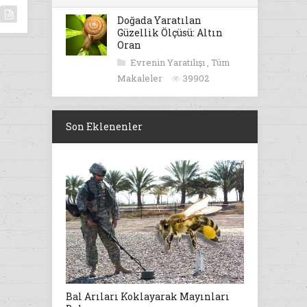
Doğada Yaratılan
Güzellik Ölçüsü: Altın
Oran
Evrenin Yaratılışı
,
Tüm
Makaleler
39902
Son Eklenenler
Bal Arıları Koklayarak Mayınları