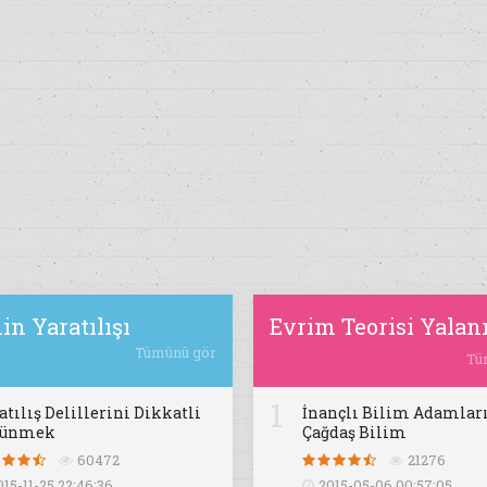
in Yaratılışı
Evrim Teorisi Yalan
Tümünü gör
Tü
1
atılış Delillerini Dikkatli
İnançlı Bilim Adamları
şünmek
Çağdaş Bilim
60472
21276
015-11-25 22:46:36
2015-05-06 00:57:05