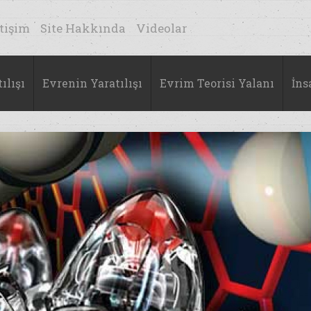
etişim
Site Hakkında
Videolar
ılışı
Evrenin Yaratılışı
Evrim Teorisi Yalanı
İns