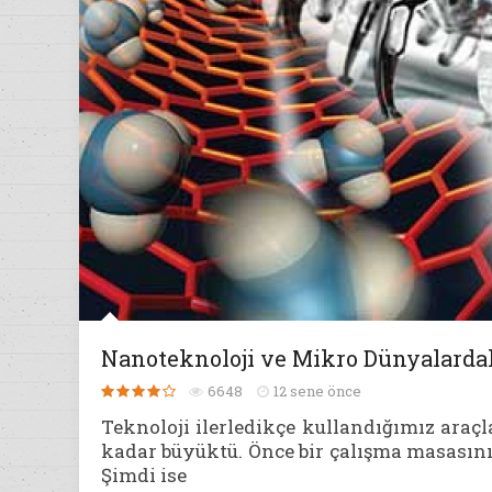
Nanoteknoloji ve Mikro Dünyalardak
6648
12 sene önce
Teknoloji ilerledikçe kullandığımız araçl
kadar büyüktü. Önce bir çalışma masasını
Şimdi ise