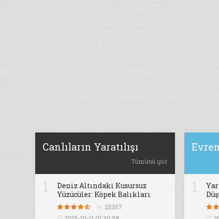
Canlıların Yaratılışı
Evren
Tümünü gör
1
1
Deniz Altındaki Kusursuz
Yar
Yüzücüler: Köpek Balıkları
Dü
25357
2015-10-11 01:30:58
2