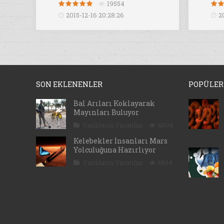
19554
2015-12-16 20:28:26
2
SON EKLENENLER
POPÜLER
Bal Arıları Koklayarak
Mayınları Buluyor
Canlıların Yaratılışı
4806
Kelebekler İnsanları Mars
Yolculuğuna Hazırlıyor
Canlıların Yaratılışı
5834