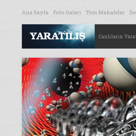
Ana Sayfa
Foto Galeri
Tüm Makaleler
İl
Canlıların Yarat