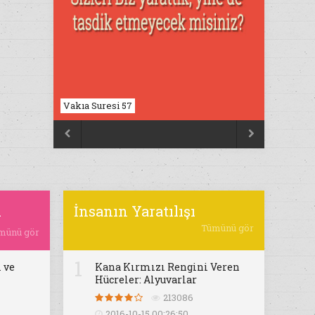
Vakıa Suresi 57


ı
İnsanın Yaratılışı
Tümünü gör
münü gör
1
 ve
Kana Kırmızı Rengini Veren
Hücreler: Alyuvarlar
213086
2016-10-15 00:26:50