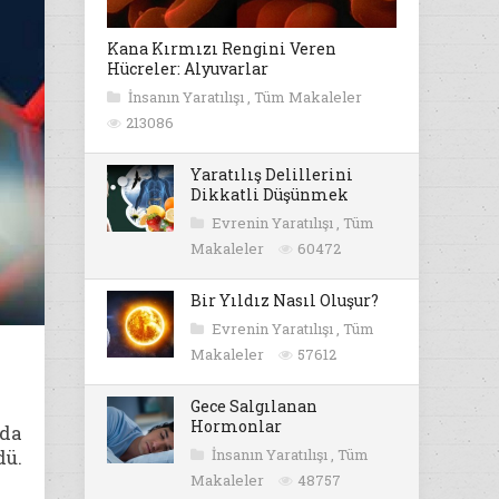
Kana Kırmızı Rengini Veren
Hücreler: Alyuvarlar
İnsanın Yaratılışı
,
Tüm Makaleler
213086
Yaratılış Delillerini
Dikkatli Düşünmek
Evrenin Yaratılışı
,
Tüm
Makaleler
60472
Bir Yıldız Nasıl Oluşur?
Evrenin Yaratılışı
,
Tüm
Makaleler
57612
Gece Salgılanan
Hormonlar
oda
dü.
İnsanın Yaratılışı
,
Tüm
Makaleler
48757