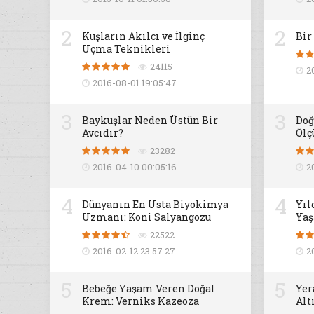
2
2
Kuşların Akılcı ve İlginç
Bir
Uçma Teknikleri
24115
2
2016-08-01 19:05:47
3
3
Baykuşlar Neden Üstün Bir
Doğ
Avcıdır?
Ölç
23282
2016-04-10 00:05:16
2
4
4
Dünyanın En Usta Biyokimya
Yıl
Uzmanı: Koni Salyangozu
Yaş
22522
2016-02-12 23:57:27
2
5
5
Bebeğe Yaşam Veren Doğal
Yer
Krem: Verniks Kazeoza
Alt