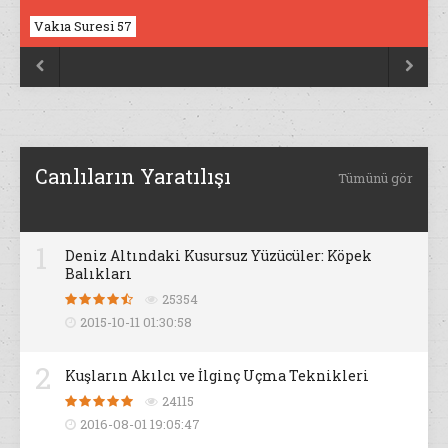
Vakıa Suresi 57
Nahl Suresi 17


Canlıların Yaratılışı
Tümünü gör
1
Deniz Altındaki Kusursuz Yüzücüler: Köpek
Balıkları
25354
2015-10-11 01:30:58
2
Kuşların Akılcı ve İlginç Uçma Teknikleri
24115
2016-08-01 19:05:47