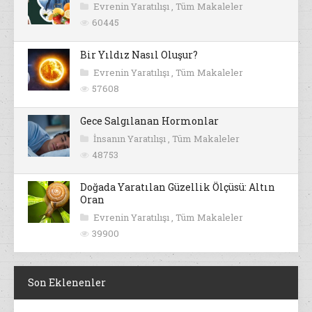
Evrenin Yaratılışı
,
Tüm Makaleler
60445
Bir Yıldız Nasıl Oluşur?
Evrenin Yaratılışı
,
Tüm Makaleler
57608
Gece Salgılanan Hormonlar
İnsanın Yaratılışı
,
Tüm Makaleler
48753
Doğada Yaratılan Güzellik Ölçüsü: Altın
Oran
Evrenin Yaratılışı
,
Tüm Makaleler
39900
Son Eklenenler