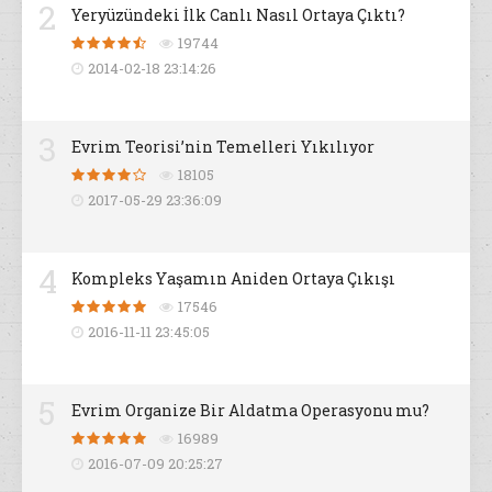
2
Yeryüzündeki İlk Canlı Nasıl Ortaya Çıktı?
19744
2014-02-18 23:14:26
3
Evrim Teorisi’nin Temelleri Yıkılıyor
18105
2017-05-29 23:36:09
4
Kompleks Yaşamın Aniden Ortaya Çıkışı
17546
2016-11-11 23:45:05
5
Evrim Organize Bir Aldatma Operasyonu mu?
16989
2016-07-09 20:25:27