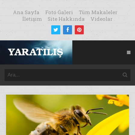
Ana Sayfa
Foto Galeri
Tüm Makaleler
İletişim
Site Hakkında
Videolar