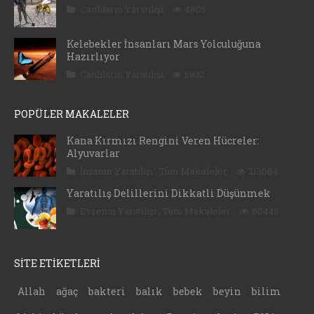
Canlıların Yaratılışı
4805
Kelebekler İnsanları Mars Yolculuğuna
Hazırlıyor
Canlıların Yaratılışı
5832
POPÜLER MAKALELER
Kana Kırmızı Rengini Veren Hücreler:
Alyuvarlar
İnsanın Yaratılışı
,
Tüm Makaleler
213084
Yaratılış Delillerini Dikkatli Düşünmek
Evrenin Yaratılışı
,
Tüm Makaleler
60445
SİTE ETİKETLERİ
Allah
ağaç
bakteri
balık
bebek
beyin
bilim