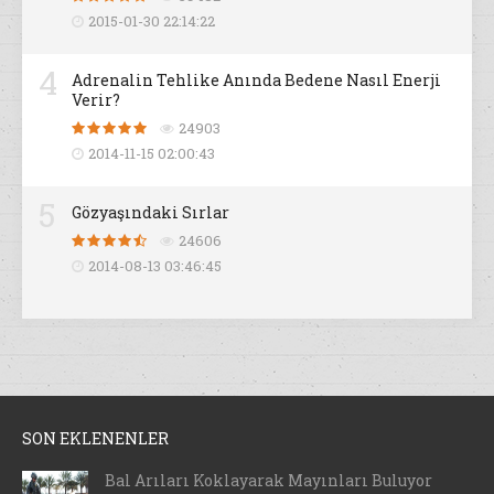
2015-01-30 22:14:22
4
Adrenalin Tehlike Anında Bedene Nasıl Enerji
Verir?
24903
2014-11-15 02:00:43
5
Gözyaşındaki Sırlar
24606
2014-08-13 03:46:45
SON EKLENENLER
Bal Arıları Koklayarak Mayınları Buluyor