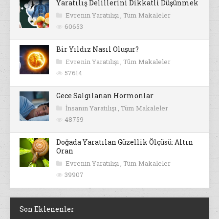
Yaratılış Delillerini Dikkatli Düşünmek
Evrenin Yaratılışı
,
Tüm Makaleler
60653
Bir Yıldız Nasıl Oluşur?
Evrenin Yaratılışı
,
Tüm Makaleler
57614
Gece Salgılanan Hormonlar
İnsanın Yaratılışı
,
Tüm Makaleler
48759
Doğada Yaratılan Güzellik Ölçüsü: Altın
Oran
Evrenin Yaratılışı
,
Tüm Makaleler
39907
Son Eklenenler