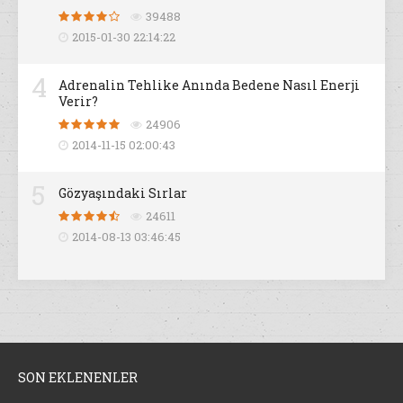
39488
2015-01-30 22:14:22
4
Adrenalin Tehlike Anında Bedene Nasıl Enerji
Verir?
24906
2014-11-15 02:00:43
5
Gözyaşındaki Sırlar
24611
2014-08-13 03:46:45
SON EKLENENLER