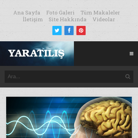
Ana Sayfa
Foto Galeri
Tüm Makaleler
İletişim
Site Hakkında
Videolar