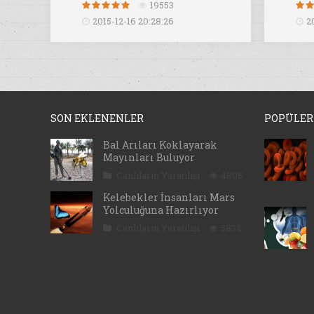
19553
2015-12-16 20:28:26
2
SON EKLENENLER
POPÜLER
Bal Arıları Koklayarak
Mayınları Buluyor
Canlıların Yaratılışı
4805
Kelebekler İnsanları Mars
Yolculuğuna Hazırlıyor
Canlıların Yaratılışı
5832