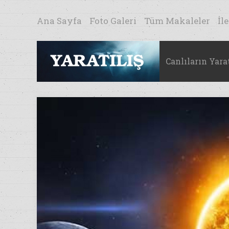
Ana Sayfa
Foto Galeri
Tüm Makaleler
İl
Canlıların Yarat