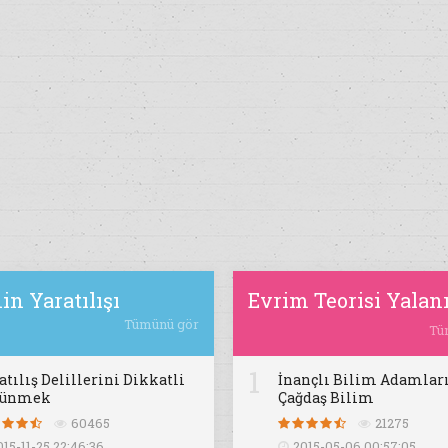
in Yaratılışı
Evrim Teorisi Yalan
Tümünü gör
Tü
1
atılış Delillerini Dikkatli
İnançlı Bilim Adamları
şünmek
Çağdaş Bilim
60465
21275
015-11-25 22:46:36
2015-05-06 00:57:05