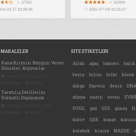
27110
16989
014-02-17 23:28:36
2016-07-09 20:25:27
 MAKALELER
SİTE ETİKETLERİ
Kana Kırmızı Rengini Veren
Allah
ağaç
bakteri
balık
Hücreler: Alyuvarlar
beyin
bilim
bitki
böcek
İnsanın Yaratılışı
,
Tüm
Makaleler
213086
dalga
Darwin
deniz
DN
Yaratılış Delillerini
dünya
enerji
evren
EVRİ
Dikkatli Düşünmek
Evrenin Yaratılışı
,
Tüm
FOSİL
gaz
GÖZ
güneş
H
Makaleler
60465
hücre
IŞIK
kanat
karınc
kelebek
kimya
MADDE