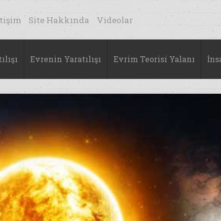
etişim
Site Hakkında
Videolar
ılışı
Evrenin Yaratılışı
Evrim Teorisi Yalanı
İns