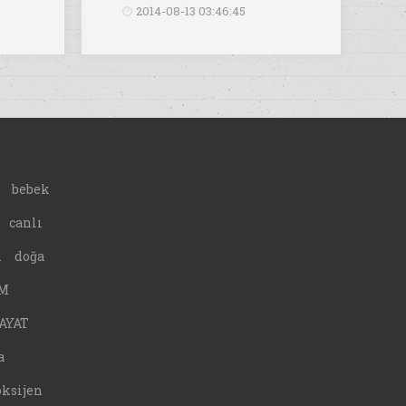
2014-08-13 03:46:45
bebek
canlı
A
doğa
M
AYAT
a
oksijen