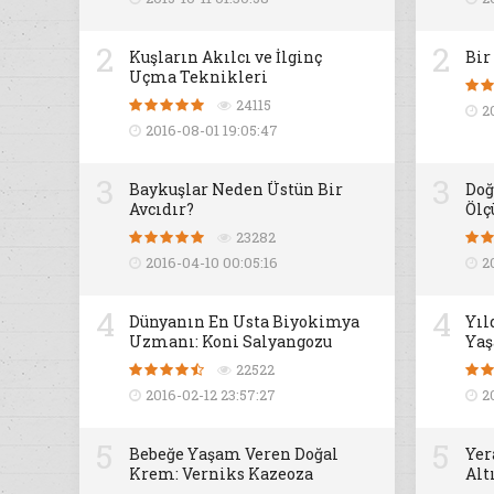
2
2
Kuşların Akılcı ve İlginç
Bir
Uçma Teknikleri
24115
2
2016-08-01 19:05:47
3
3
Baykuşlar Neden Üstün Bir
Doğ
Avcıdır?
Ölç
23282
2016-04-10 00:05:16
2
4
4
Dünyanın En Usta Biyokimya
Yıl
Uzmanı: Koni Salyangozu
Yaş
22522
2016-02-12 23:57:27
2
5
5
Bebeğe Yaşam Veren Doğal
Yer
Krem: Verniks Kazeoza
Alt