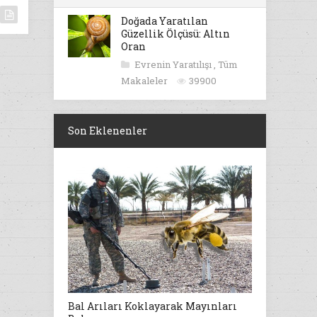
Doğada Yaratılan
Güzellik Ölçüsü: Altın
Oran
Evrenin Yaratılışı
,
Tüm
Makaleler
39900
Son Eklenenler
Bal Arıları Koklayarak Mayınları