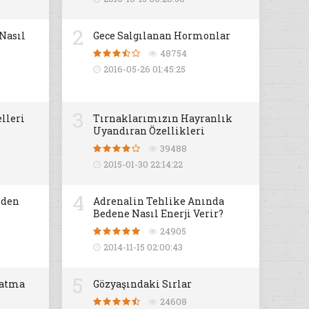
2
 Nasıl
Gece Salgılanan Hormonlar
48754
2016-05-26 01:45:25
3
lleri
Tırnaklarımızın Hayranlık
Uyandıran Özellikleri
39488
2015-01-30 22:14:22
4
iden
Adrenalin Tehlike Anında
Bedene Nasıl Enerji Verir?
24905
2014-11-15 02:00:43
5
datma
Gözyaşındaki Sırlar
24608