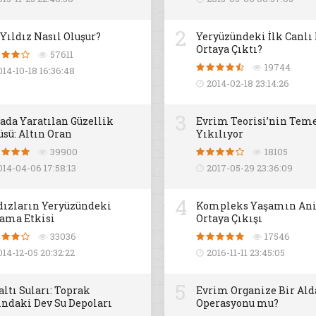
2
 Yıldız Nasıl Oluşur?
Yeryüzündeki İlk Canlı
Ortaya Çıktı?
57611
19744
014-10-18 16:36:48
2014-02-18 23:14:26
3
ada Yaratılan Güzellik
Evrim Teorisi’nin Teme
üsü: Altın Oran
Yıkılıyor
39900
18105
014-04-06 17:58:13
2017-05-29 23:36:09
4
dızların Yeryüzündeki
Kompleks Yaşamın An
ama Etkisi
Ortaya Çıkışı
33036
17546
014-12-05 20:32:22
2016-11-11 23:45:05
5
altı Suları: Toprak
Evrim Organize Bir Al
ındaki Dev Su Depoları
Operasyonu mu?