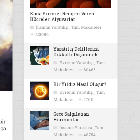
Kana Kırmızı Rengini Veren
Hücreler: Alyuvarlar
İnsanın Yaratılışı
,
Tüm Makaleler
213086
Yaratılış Delillerini
Dikkatli Düşünmek
Evrenin Yaratılışı
,
Tüm
Makaleler
60465
Bir Yıldız Nasıl Oluşur?
Evrenin Yaratılışı
,
Tüm
Makaleler
57611
Gece Salgılanan
Hormonlar
bir
kça
İnsanın Yaratılışı
,
Tüm
Makaleler
48754