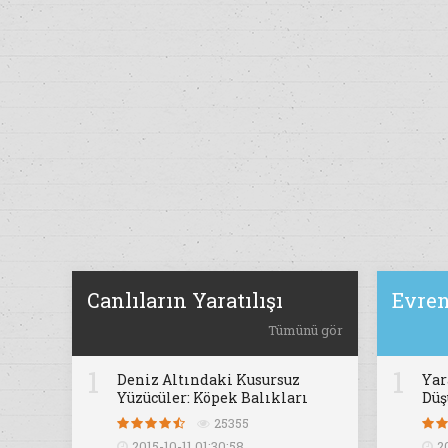
Canlıların Yaratılışı
Evren
Tümünü gör
1
1
Deniz Altındaki Kusursuz
Yar
Yüzücüler: Köpek Balıkları
Dü
25355
2015-10-11 01:30:58
2