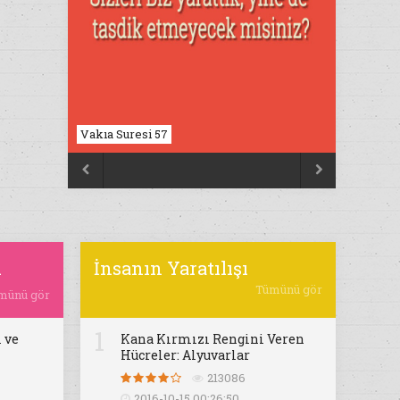
Vakıa Suresi 57


ı
İnsanın Yaratılışı
Tümünü gör
münü gör
1
 ve
Kana Kırmızı Rengini Veren
Hücreler: Alyuvarlar
213086
2016-10-15 00:26:50