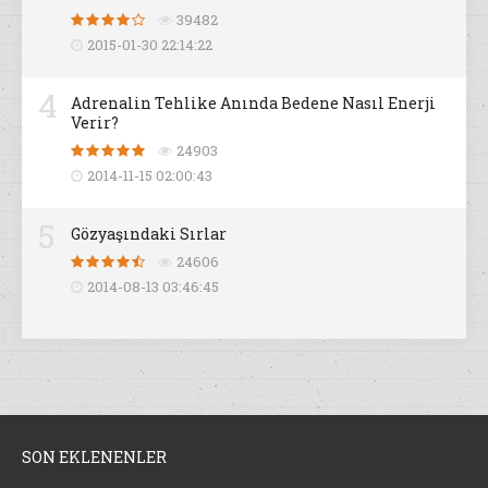
39482
2015-01-30 22:14:22
4
Adrenalin Tehlike Anında Bedene Nasıl Enerji
Verir?
24903
2014-11-15 02:00:43
5
Gözyaşındaki Sırlar
24606
2014-08-13 03:46:45
SON EKLENENLER