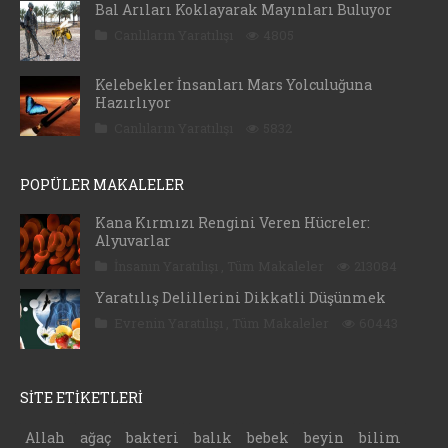
Bal Arıları Koklayarak Mayınları Buluyor
Canlıların Yaratılışı
4805
Kelebekler İnsanları Mars Yolculuğuna
Hazırlıyor
Canlıların Yaratılışı
5832
POPÜLER MAKALELER
Kana Kırmızı Rengini Veren Hücreler:
Alyuvarlar
İnsanın Yaratılışı
,
Tüm Makaleler
213084
Yaratılış Delillerini Dikkatli Düşünmek
Evrenin Yaratılışı
,
Tüm Makaleler
60443
SİTE ETİKETLERİ
Allah
ağaç
bakteri
balık
bebek
beyin
bilim