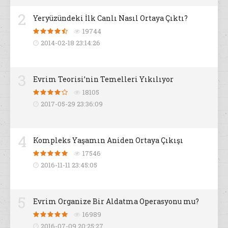
2
Yeryüzündeki İlk Canlı Nasıl Ortaya Çıktı?
19744
2014-02-18 23:14:26
3
Evrim Teorisi’nin Temelleri Yıkılıyor
18105
2017-05-29 23:36:09
4
Kompleks Yaşamın Aniden Ortaya Çıkışı
17546
2016-11-11 23:45:05
5
Evrim Organize Bir Aldatma Operasyonu mu?
16989
2016-07-09 20:25:27