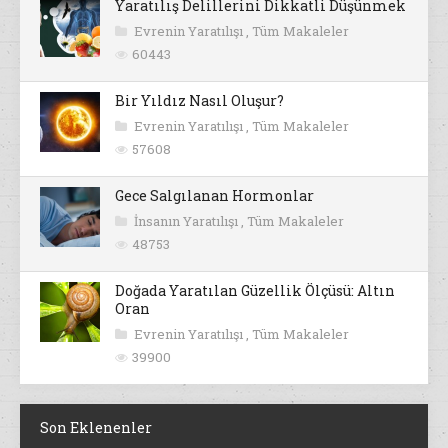
Yaratılış Delillerini Dikkatli Düşünmek
Evrenin Yaratılışı
,
Tüm Makaleler
60443
Bir Yıldız Nasıl Oluşur?
Evrenin Yaratılışı
,
Tüm Makaleler
57608
Gece Salgılanan Hormonlar
İnsanın Yaratılışı
,
Tüm Makaleler
48753
Doğada Yaratılan Güzellik Ölçüsü: Altın
Oran
Evrenin Yaratılışı
,
Tüm Makaleler
39900
Son Eklenenler