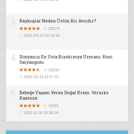
3
Baykuşlar Neden Üstün Bir Avcıdır?
23279
2016-04-10 00:05:16
4
Dünyanın En Usta Biyokimya Uzmanı: Koni
Salyangozu
22520
2016-02-12 23:57:27
5
Bebeğe Yaşam Veren Doğal Krem: Verniks
Kazeoza
19553
2015-12-16 20:28:26