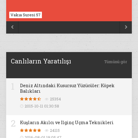
Vakıa Suresi 57
Nahl Suresi 17


Canlıların Yaratılışı
Tümünü gör
1
Deniz Altındaki Kusursuz Yüzücüler: Köpek
Balıkları
25354
2015-10-11 01:30:58
2
Kuşların Akılcı ve İlginç Uçma Teknikleri
24115
2016-08-01 19:05:47