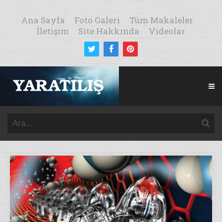
Ana Sayfa
Foto Galeri
Tüm Makaleler
İletişim
Site Hakkında
Videolar