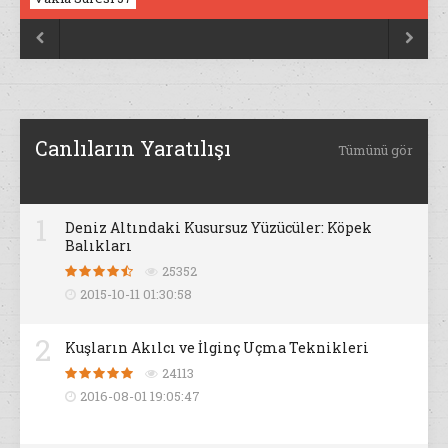


Canlıların Yaratılışı
Tümünü gör
1
Deniz Altındaki Kusursuz Yüzücüler: Köpek
Balıkları
25352
2015-10-11 01:30:58
2
Kuşların Akılcı ve İlginç Uçma Teknikleri
24113
2016-08-01 19:05:47