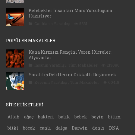
Kelebekler İnsanları Mars Yolculuğuna
Hazırlıyor
Canlıların Yaratılışı
5831
POPÜLER MAKALELER
Kana Kırmızı Rengini Veren Hücreler:
Alyuvarlar
İnsanın Yaratılışı
,
Tüm Makaleler
213080
Yaratılış Delillerini Dikkatli Düşünmek
Evrenin Yaratılışı
,
Tüm Makaleler
60418
SİTE ETİKETLERİ
Allah
ağaç
bakteri
balık
bebek
beyin
bilim
bitki
böcek
canlı
dalga
Darwin
deniz
DNA