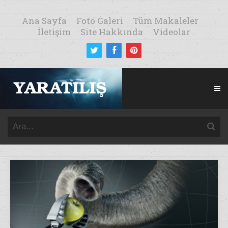
Ana Sayfa
Foto Galeri
Tüm Makaleler
İletişim
Site Hakkında
Videolar