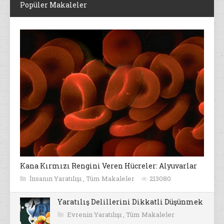
Popüler Makaleler
Kana Kırmızı Rengini Veren Hücreler: Alyuvarlar
İnsanın Yaratılışı
,
Tüm Makaleler
213080
Yaratılış Delillerini Dikkatli Düşünmek
Evrenin Yaratılışı
,
Tüm Makaleler