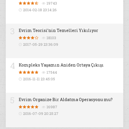
19743
2014-02-18 23:14:26
3
Evrim Teorisi’nin Temelleri Yıkılıyor
18103
2017-05-29 23:36:09
4
Kompleks Yaşamın Aniden Ortaya Çıkışı
17544
2016-11-11 23:45:05
5
Evrim Organize Bir Aldatma Operasyonu mu?
16987
2016-07-09 20:25:27