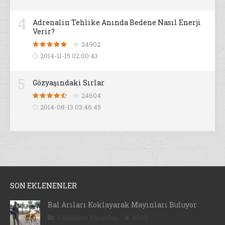
4
Adrenalin Tehlike Anında Bedene Nasıl Enerji
Verir?
24902
2014-11-15 02:00:43
5
Gözyaşındaki Sırlar
24604
2014-08-13 03:46:45
SON EKLENENLER
Bal Arıları Koklayarak Mayınları Buluyor
Canlıların Yaratılışı
4803