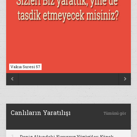
Vakıa Suresi 57


Canlıların Yaratılışı
Tümünü gör
Deniz Altındaki Kusursuz Yüzücüler: Köpek