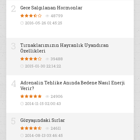
2
Gece Salgılanan Hormonlar
48759
2016-05-26 01:45:25
3
Tırnaklarımızın Hayranlık Uyandıran
Özellikleri
39488
2015-01-30 22:14:22
4
Adrenalin Tehlike Anında Bedene Nasıl Enerji
Verir?
24906
2014-11-15 02:00:43
5
Gözyaşındaki Sırlar
24611
2014-08-13 03:46:45