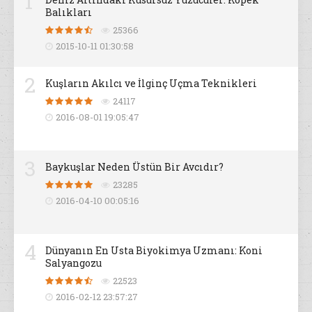
1
Balıkları
25366
2015-10-11 01:30:58
2
Kuşların Akılcı ve İlginç Uçma Teknikleri
24117
2016-08-01 19:05:47
3
Baykuşlar Neden Üstün Bir Avcıdır?
23285
2016-04-10 00:05:16
4
Dünyanın En Usta Biyokimya Uzmanı: Koni
Salyangozu
22523
2016-02-12 23:57:27