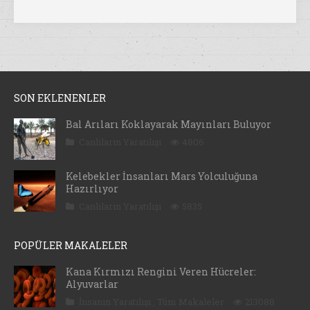
SON EKLENENLER
Bal Arıları Koklayarak Mayınları Buluyor
Canlıların Yaratılışı
4806
Kelebekler İnsanları Mars Yolculuğuna
Hazırlıyor
Canlıların Yaratılışı
5835
POPÜLER MAKALELER
Kana Kırmızı Rengini Veren Hücreler:
Alyuvarlar
İnsanın Yaratılışı
,
Tüm Makaleler
213088