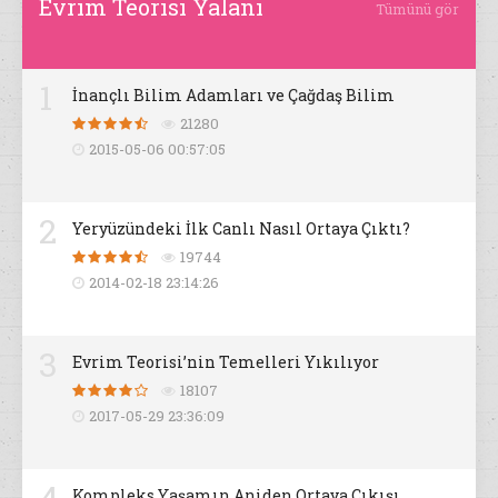
Evrim Teorisi Yalanı
Tümünü gör
1
İnançlı Bilim Adamları ve Çağdaş Bilim
21280
2015-05-06 00:57:05
2
Yeryüzündeki İlk Canlı Nasıl Ortaya Çıktı?
19744
2014-02-18 23:14:26
3
Evrim Teorisi’nin Temelleri Yıkılıyor
18107
2017-05-29 23:36:09
4
Kompleks Yaşamın Aniden Ortaya Çıkışı