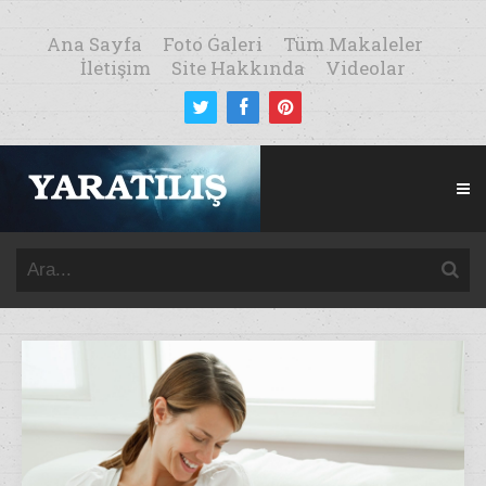
Ana Sayfa
Foto Galeri
Tüm Makaleler
İletişim
Site Hakkında
Videolar