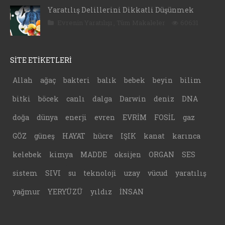
Yaratılış Delillerini Dikkatli Düşünmek
Evrenin Yaratılışı
,
Tüm Makaleler
60631
SİTE ETİKETLERİ
Allah
ağaç
bakteri
balık
bebek
beyin
bilim
bitki
böcek
canlı
dalga
Darwin
deniz
DNA
doğa
dünya
enerji
evren
EVRİM
FOSİL
gaz
GÖZ
güneş
HAYAT
hücre
IŞIK
kanat
karınca
kelebek
kimya
MADDE
oksijen
ORGAN
SES
sistem
SIVI
su
teknoloji
uzay
vücud
yaratılış
yağmur
YERYÜZÜ
yıldız
İNSAN