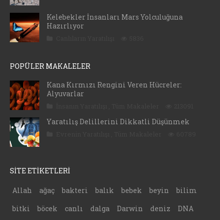
Kelebekler İnsanları Mars Yolculuğuna
Hazırlıyor
Canlıların Yaratılışı
5836
POPÜLER MAKALELER
Kana Kırmızı Rengini Veren Hücreler:
Alyuvarlar
İnsanın Yaratılışı
,
Tüm Makaleler
213091
Yaratılış Delillerini Dikkatli Düşünmek
Evrenin Yaratılışı
,
Tüm Makaleler
60789
SİTE ETİKETLERİ
Allah
ağaç
bakteri
balık
bebek
beyin
bilim
bitki
böcek
canlı
dalga
Darwin
deniz
DNA