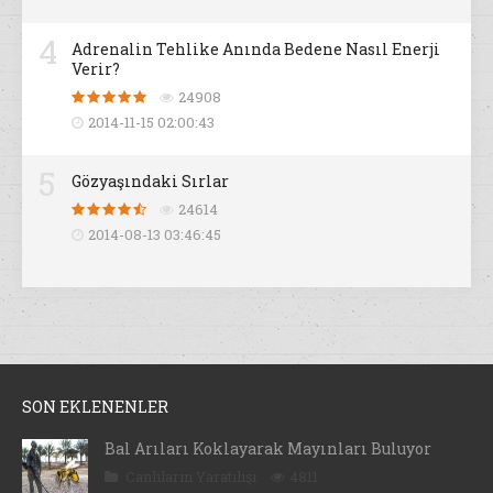
4
Adrenalin Tehlike Anında Bedene Nasıl Enerji
Verir?
24908
2014-11-15 02:00:43
5
Gözyaşındaki Sırlar
24614
2014-08-13 03:46:45
SON EKLENENLER
Bal Arıları Koklayarak Mayınları Buluyor
Canlıların Yaratılışı
4811