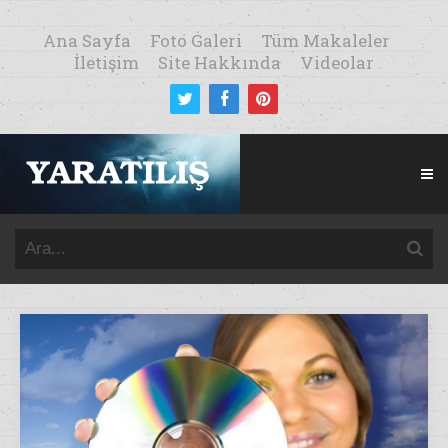
Ana Sayfa
Foto Galeri
Tüm Makaleler
İletişim
Site Hakkında
Videolar