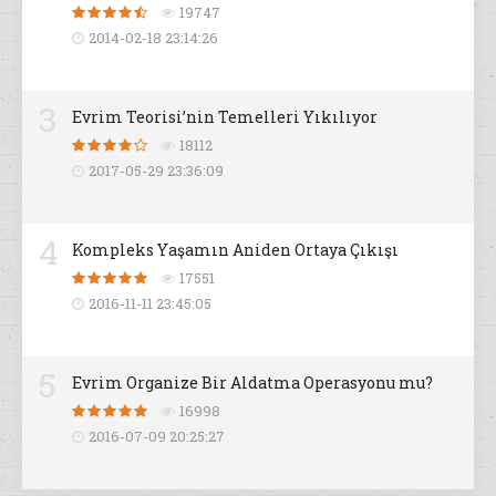
19747
2014-02-18 23:14:26
3
Evrim Teorisi’nin Temelleri Yıkılıyor
18112
2017-05-29 23:36:09
4
Kompleks Yaşamın Aniden Ortaya Çıkışı
17551
2016-11-11 23:45:05
5
Evrim Organize Bir Aldatma Operasyonu mu?
16998
2016-07-09 20:25:27