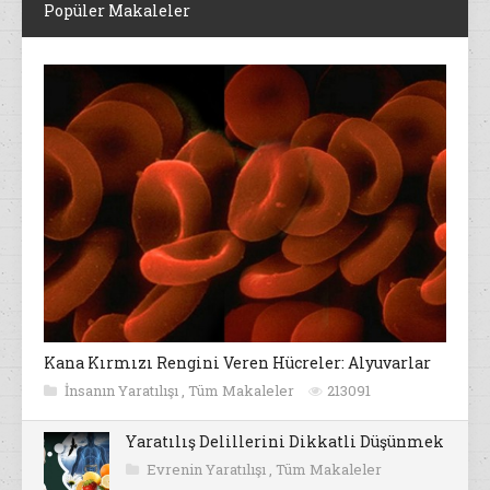
Popüler Makaleler
Kana Kırmızı Rengini Veren Hücreler: Alyuvarlar
İnsanın Yaratılışı
,
Tüm Makaleler
213091
Yaratılış Delillerini Dikkatli Düşünmek
Evrenin Yaratılışı
,
Tüm Makaleler