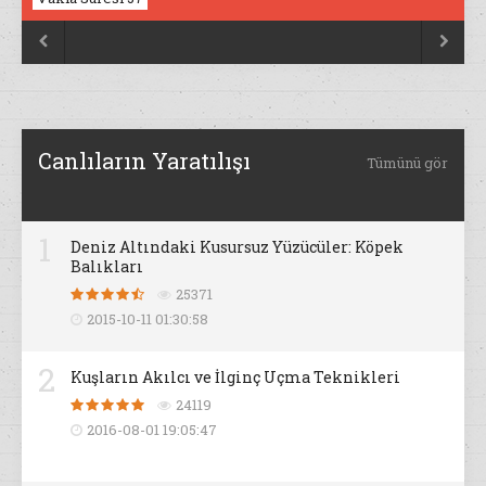


Canlıların Yaratılışı
Tümünü gör
1
Deniz Altındaki Kusursuz Yüzücüler: Köpek
Balıkları
25371
2015-10-11 01:30:58
2
Kuşların Akılcı ve İlginç Uçma Teknikleri
24119
2016-08-01 19:05:47