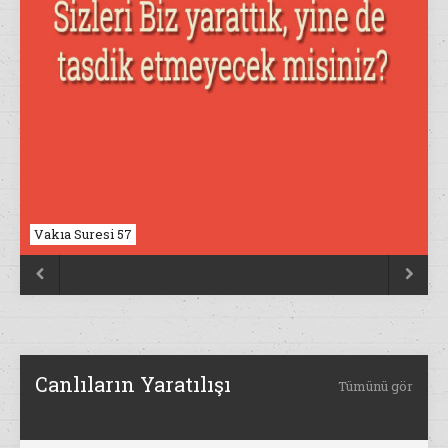
Vakıa Suresi 57
Nahl Suresi 17


Canlıların Yaratılışı
Tümünü gör