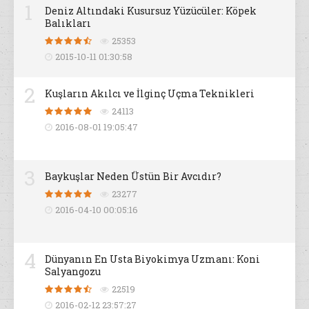
1
Deniz Altındaki Kusursuz Yüzücüler: Köpek
Balıkları
25353
2015-10-11 01:30:58
2
Kuşların Akılcı ve İlginç Uçma Teknikleri
24113
2016-08-01 19:05:47
3
Baykuşlar Neden Üstün Bir Avcıdır?
23277
2016-04-10 00:05:16
4
Dünyanın En Usta Biyokimya Uzmanı: Koni
Salyangozu
22519
2016-02-12 23:57:27