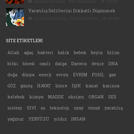
İnsanın Yaratılışı
,
Tüm Makaleler
213082
Yaratılış Delillerini Dikkatli Düşünmek
Evrenin Yaratılışı
,
Tüm Makaleler
60428
SİTE ETİKETLERİ
Allah
ağaç
bakteri
balık
bebek
beyin
bilim
bitki
böcek
canlı
dalga
Darwin
deniz
DNA
doğa
dünya
enerji
evren
EVRİM
FOSİL
gaz
GÖZ
güneş
HAYAT
hücre
IŞIK
kanat
karınca
kelebek
kimya
MADDE
oksijen
ORGAN
SES
sistem
SIVI
su
teknoloji
uzay
vücud
yaratılış
yağmur
YERYÜZÜ
yıldız
İNSAN