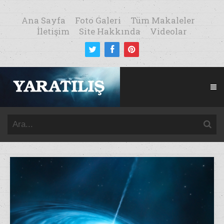
Ana Sayfa
Foto Galeri
Tüm Makaleler
İletişim
Site Hakkında
Videolar