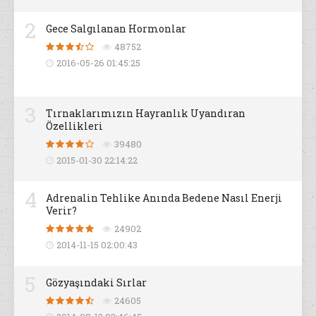
2
Gece Salgılanan Hormonlar
48752
2016-05-26 01:45:25
3
Tırnaklarımızın Hayranlık Uyandıran
Özellikleri
39480
2015-01-30 22:14:22
4
Adrenalin Tehlike Anında Bedene Nasıl Enerji
Verir?
24902
2014-11-15 02:00:43
5
Gözyaşındaki Sırlar
24605