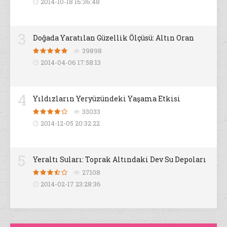
2014-10-18 16:36:48
3
Doğada Yaratılan Güzellik Ölçüsü: Altın Oran
39898
2014-04-06 17:58:13
4
Yıldızların Yeryüzündeki Yaşama Etkisi
33033
2014-12-05 20:32:22
5
Yeraltı Suları: Toprak Altındaki Dev Su Depoları
27108
2014-02-17 23:28:36