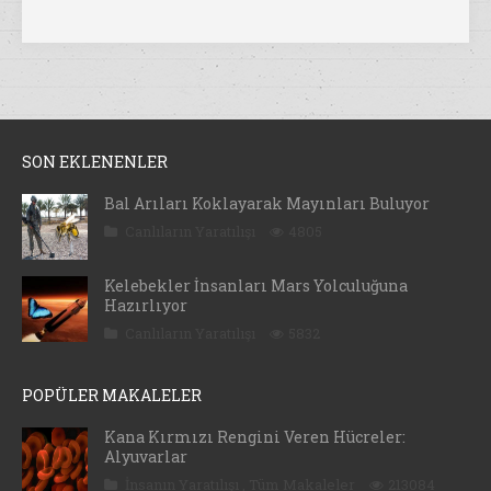
SON EKLENENLER
Bal Arıları Koklayarak Mayınları Buluyor
Canlıların Yaratılışı
4805
Kelebekler İnsanları Mars Yolculuğuna
Hazırlıyor
Canlıların Yaratılışı
5832
POPÜLER MAKALELER
Kana Kırmızı Rengini Veren Hücreler:
Alyuvarlar
İnsanın Yaratılışı
,
Tüm Makaleler
213084