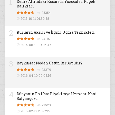
1
Deniz Altındaki Kusursuz Yüzücüler: Köpek
Balıkları
25354
2015-10-11 01:30:58
2
Kuşların Akılcı ve İlginç Uçma Teknikleri
24115
2016-08-01 19:05:47
3
Baykuşlar Neden Üstün Bir Avcıdır?
23279
2016-04-10 00:05:16
4
Dünyanın En Usta Biyokimya Uzmanı: Koni
Salyangozu
22520
2016-02-12 23:57:27