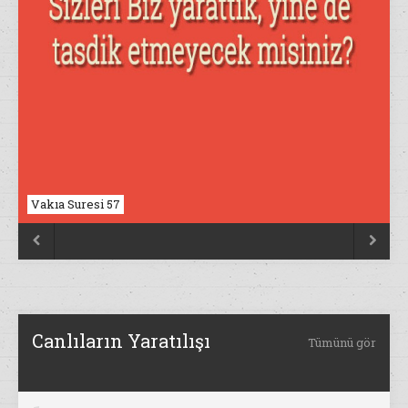
Vakıa Suresi 57
Nahl Suresi 17


Canlıların Yaratılışı
Tümünü gör