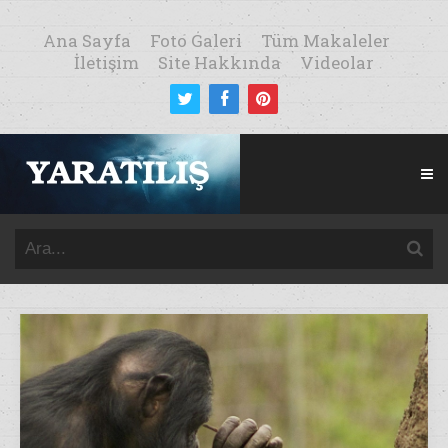
Ana Sayfa
Foto Galeri
Tüm Makaleler
İletişim
Site Hakkında
Videolar