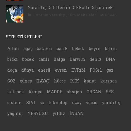
Yaratılış Delillerini Dikkatli Düşünmek
Evrenin Yaratılışı
,
Tüm Makaleler
60446
SİTE ETİKETLERİ
Allah
ağaç
bakteri
balık
bebek
beyin
bilim
bitki
böcek
canlı
dalga
Darwin
deniz
DNA
doğa
dünya
enerji
evren
EVRİM
FOSİL
gaz
GÖZ
güneş
HAYAT
hücre
IŞIK
kanat
karınca
kelebek
kimya
MADDE
oksijen
ORGAN
SES
sistem
SIVI
su
teknoloji
uzay
vücud
yaratılış
yağmur
YERYÜZÜ
yıldız
İNSAN