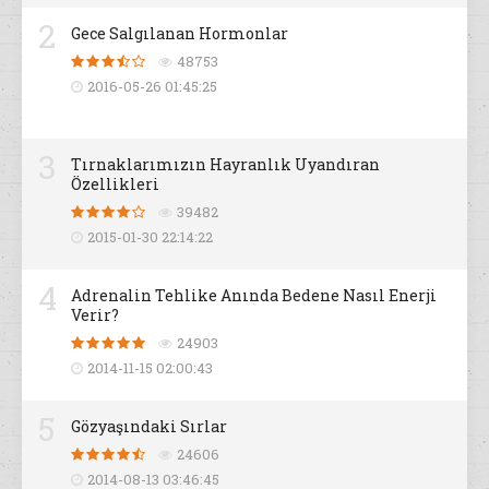
2
Gece Salgılanan Hormonlar
48753
2016-05-26 01:45:25
3
Tırnaklarımızın Hayranlık Uyandıran
Özellikleri
39482
2015-01-30 22:14:22
4
Adrenalin Tehlike Anında Bedene Nasıl Enerji
Verir?
24903
2014-11-15 02:00:43
5
Gözyaşındaki Sırlar
24606
2014-08-13 03:46:45