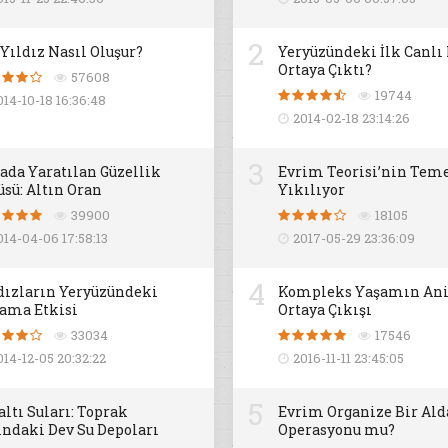
2
 Yıldız Nasıl Oluşur?
Yeryüzündeki İlk Canlı
Ortaya Çıktı?
57608
19744
014-10-18 16:36:48
2014-02-18 23:14:26
3
ada Yaratılan Güzellik
Evrim Teorisi’nin Teme
üsü: Altın Oran
Yıkılıyor
39900
18105
014-04-06 17:58:13
2017-05-29 23:36:09
4
dızların Yeryüzündeki
Kompleks Yaşamın An
ama Etkisi
Ortaya Çıkışı
33034
17546
014-12-05 20:32:22
2016-11-11 23:45:05
5
altı Suları: Toprak
Evrim Organize Bir Al
ındaki Dev Su Depoları
Operasyonu mu?