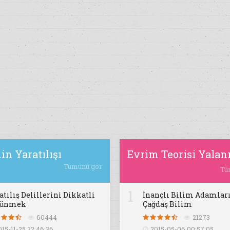
in Yaratılışı
Evrim Teorisi Yalan
Tümünü gör
Tü
1
atılış Delillerini Dikkatli
İnançlı Bilim Adamları
şünmek
Çağdaş Bilim
60444
21273
015-11-25 22:46:36
2015-05-06 00:57:05