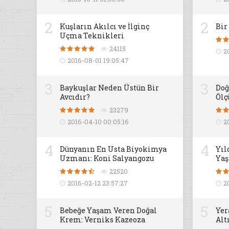
2
2
Kuşların Akılcı ve İlginç
Bir
Uçma Teknikleri
24115
2
2016-08-01 19:05:47
3
3
Baykuşlar Neden Üstün Bir
Doğ
Avcıdır?
Ölç
23279
2016-04-10 00:05:16
2
4
4
Dünyanın En Usta Biyokimya
Yıl
Uzmanı: Koni Salyangozu
Yaş
22520
2016-02-12 23:57:27
2
5
5
Bebeğe Yaşam Veren Doğal
Yer
Krem: Verniks Kazeoza
Alt