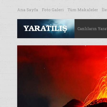
Ana Sayfa
Foto Galeri
Tüm Makaleler
İl
Canlıların Yarat