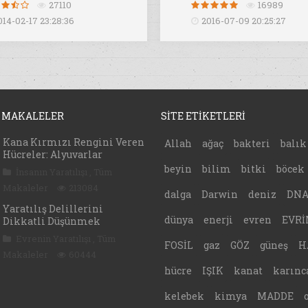
27110
16989
014-02-17 23:28:36
2016-07-09 20:25:27
 MAKALELER
SİTE ETİKETLERİ
Kana Kırmızı Rengini Veren
Allah
ağaç
bakteri
balık
Hücreler: Alyuvarlar
beyin
bilim
bitki
böcek
İnsanın Yaratılışı
,
Tüm
Makaleler
213084
dalga
Darwin
deniz
DN
Yaratılış Delillerini
dünya
enerji
evren
EVRİ
Dikkatli Düşünmek
Evrenin Yaratılışı
,
Tüm
FOSİL
gaz
GÖZ
güneş
H
Makaleler
60444
hücre
IŞIK
kanat
karınc
kelebek
kimya
MADDE