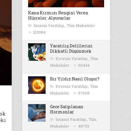
Kana Kırmızı Rengini Veren
Hücreler: Alyuvarlar
İnsanın Yaratılışı
,
Tüm Makaleler
213084
Yaratılış Delillerini
Dikkatli Düşünmek
Evrenin Yaratılışı
,
Tüm
Makaleler
60444
Bir Yıldız Nasıl Oluşur?
Evrenin Yaratılışı
,
Tüm
Makaleler
57608
Gece Salgılanan
Hormonlar
çok
eki
İnsanın Yaratılışı
,
Tüm
Makaleler
48753