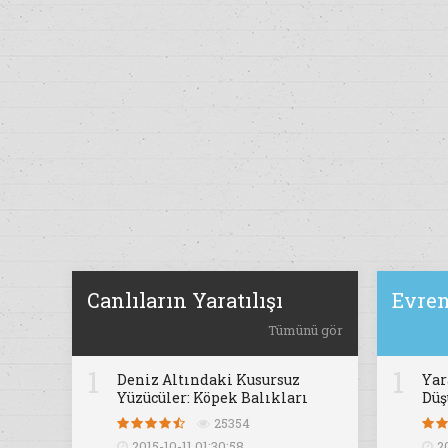
Canlıların Yaratılışı
Evren
Tümünü gör
1
1
Deniz Altındaki Kusursuz
Yar
Yüzücüler: Köpek Balıkları
Dü
25354
2015-10-11 01:30:58
2