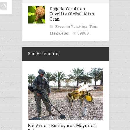
Doğada Yaratılan
Güzellik Ölçüsü: Altın
Oran
Evrenin Yaratılışı
,
Tüm
Makaleler
39900
Son Eklenenler
Bal Arıları Koklayarak Mayınları