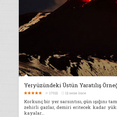
Yeryüzündeki Üstün Yaratılış Örneğ
17021
12 sene önce
Korkunç bir yer sarsıntısı, gün ışığını t
zehirli gazlar, demiri eritecek kadar yü
kayalar…