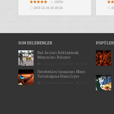
19553
2015-12-16 20:28:26
2
SON EKLENENLER
POPÜLER
Bal Arıları Koklayarak
Mayınları Buluyor
Canlıların Yaratılışı
4805
Kelebekler İnsanları Mars
Yolculuğuna Hazırlıyor
Canlıların Yaratılışı
5832