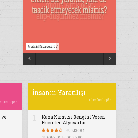
Nahl Suresi 17


ı
İnsanın Yaratılışı
Tümünü gör
münü gör
1
 ve
Kana Kırmızı Rengini Veren
Hücreler: Alyuvarlar
213084
2016-10-15 00:26:50