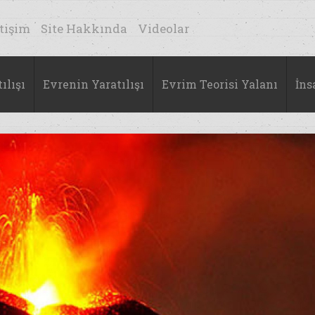
etişim
Site Hakkında
Videolar
ılışı
Evrenin Yaratılışı
Evrim Teorisi Yalanı
İns