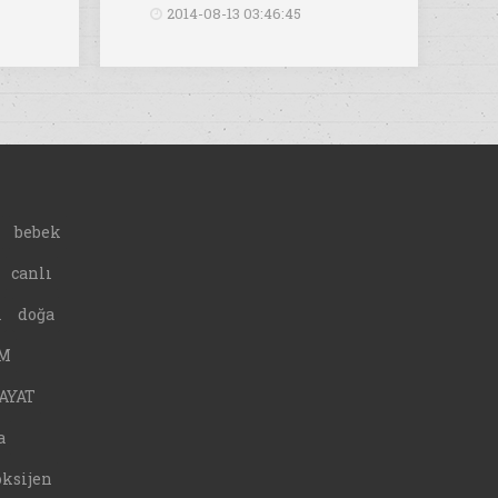
2014-08-13 03:46:45
bebek
canlı
A
doğa
M
AYAT
a
oksijen