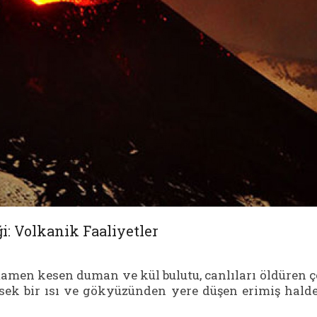
i: Volkanik Faaliyetler
amamen kesen duman ve kül bulutu, canlıları öldüren 
ksek bir ısı ve gökyüzünden yere düşen erimiş hald