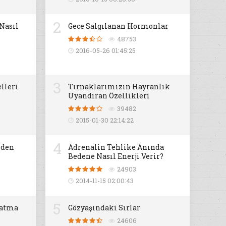
2
 Nasıl
Gece Salgılanan Hormonlar
48753
2016-05-26 01:45:25
3
lleri
Tırnaklarımızın Hayranlık
Uyandıran Özellikleri
39482
2015-01-30 22:14:22
4
iden
Adrenalin Tehlike Anında
Bedene Nasıl Enerji Verir?
24903
2014-11-15 02:00:43
5
datma
Gözyaşındaki Sırlar
24606