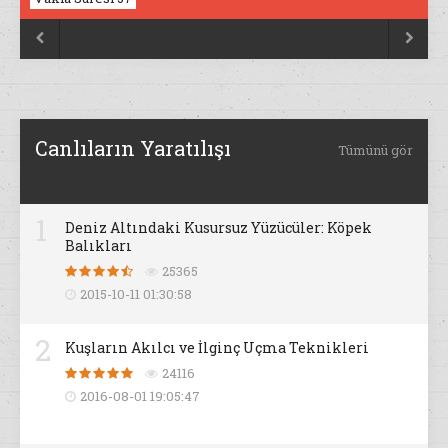


Canlıların Yaratılışı
Tümünü gör
1
Deniz Altındaki Kusursuz Yüzücüler: Köpek
Balıkları
25365
2015-10-11 01:30:58
2
Kuşların Akılcı ve İlginç Uçma Teknikleri
24116
2016-08-01 19:05:47