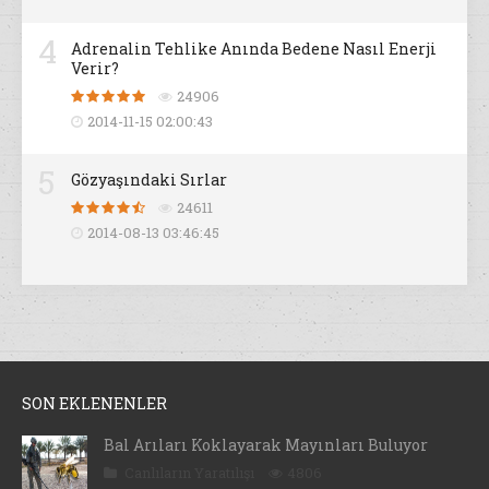
4
Adrenalin Tehlike Anında Bedene Nasıl Enerji
Verir?
24906
2014-11-15 02:00:43
5
Gözyaşındaki Sırlar
24611
2014-08-13 03:46:45
SON EKLENENLER
Bal Arıları Koklayarak Mayınları Buluyor
Canlıların Yaratılışı
4806