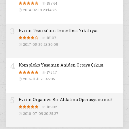
19744
2014-02-18 23:14:26
3
Evrim Teorisi’nin Temelleri Yıkılıyor
18107
2017-05-29 23:36:09
4
Kompleks Yaşamın Aniden Ortaya Çıkışı
17547
2016-11-11 23:45:05
5
Evrim Organize Bir Aldatma Operasyonu mu?
16992
2016-07-09 20:25:27