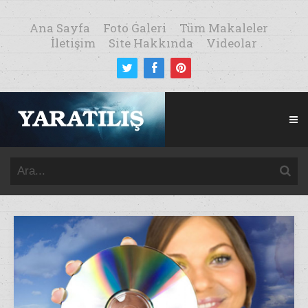
Ana Sayfa
Foto Galeri
Tüm Makaleler
İletişim
Site Hakkında
Videolar