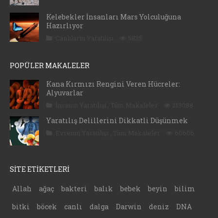
Kelebekler İnsanları Mars Yolculuğuna
Hazırlıyor
Canlıların Yaratılışı
5835
POPÜLER MAKALELER
Kana Kırmızı Rengini Veren Hücreler:
Alyuvarlar
İnsanın Yaratılışı
,
Tüm Makaleler
213088
Yaratılış Delillerini Dikkatli Düşünmek
Evrenin Yaratılışı
,
Tüm Makaleler
60606
SİTE ETİKETLERİ
Allah
ağaç
bakteri
balık
bebek
beyin
bilim
bitki
böcek
canlı
dalga
Darwin
deniz
DNA