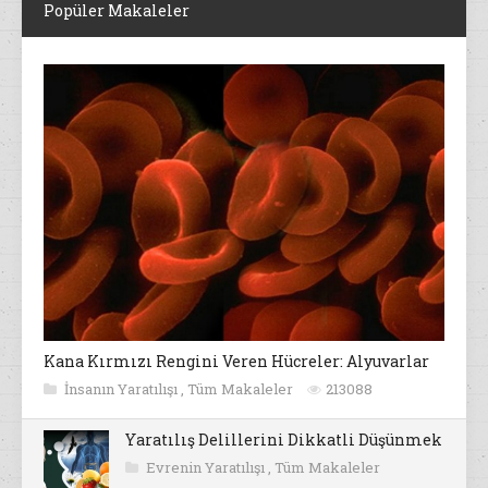
Popüler Makaleler
Kana Kırmızı Rengini Veren Hücreler: Alyuvarlar
İnsanın Yaratılışı
,
Tüm Makaleler
213088
Yaratılış Delillerini Dikkatli Düşünmek
Evrenin Yaratılışı
,
Tüm Makaleler