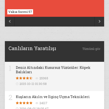
Vakıa Suresi 57
Nahl Suresi 17


Canlıların Yaratılışı
Tümünü gör
1
Deniz Altındaki Kusursuz Yüzücüler: Köpek
Balıkları
25365
2015-10-11 01:30:58
2
Kuşların Akılcı ve İlginç Uçma Teknikleri
24117
2016-08-01 19:05:47