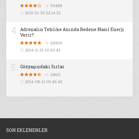
39488
2015-01-30 22:14:22
4
Adrenalin Tehlike Anında Bedene Nasıl Enerji
Verir?
24906
2014-11-15 02:00:43
5
Gözyaşındaki Sırlar
24611
2014-08-13 03:46:45
SON EKLENENLER