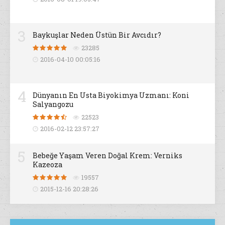
3
Baykuşlar Neden Üstün Bir Avcıdır?
23285
2016-04-10 00:05:16
4
Dünyanın En Usta Biyokimya Uzmanı: Koni
Salyangozu
22523
2016-02-12 23:57:27
5
Bebeğe Yaşam Veren Doğal Krem: Verniks
Kazeoza
19557
2015-12-16 20:28:26