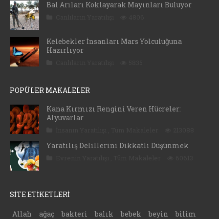
Bal Arıları Koklayarak Mayınları Buluyor
Canlıların Yaratılışı
4806
Kelebekler İnsanları Mars Yolculuğuna
Hazırlıyor
Canlıların Yaratılışı
5835
POPÜLER MAKALELER
Kana Kırmızı Rengini Veren Hücreler:
Alyuvarlar
İnsanın Yaratılışı
,
Tüm Makaleler
213088
Yaratılış Delillerini Dikkatli Düşünmek
Evrenin Yaratılışı
,
Tüm Makaleler
60613
SİTE ETİKETLERİ
Allah
ağaç
bakteri
balık
bebek
beyin
bilim