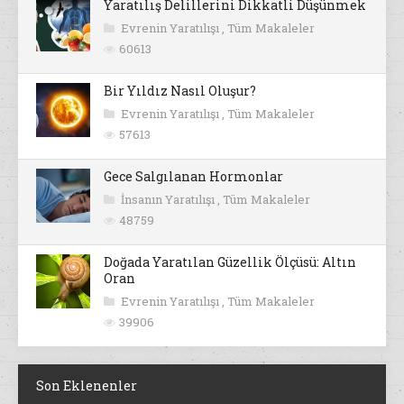
Yaratılış Delillerini Dikkatli Düşünmek
Evrenin Yaratılışı
,
Tüm Makaleler
60613
Bir Yıldız Nasıl Oluşur?
Evrenin Yaratılışı
,
Tüm Makaleler
57613
Gece Salgılanan Hormonlar
İnsanın Yaratılışı
,
Tüm Makaleler
48759
Doğada Yaratılan Güzellik Ölçüsü: Altın
Oran
Evrenin Yaratılışı
,
Tüm Makaleler
39906
Son Eklenenler