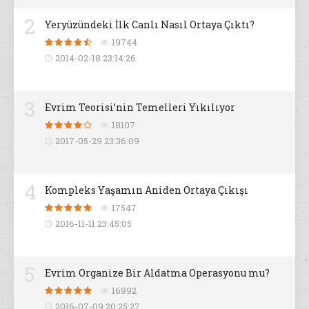
2
Yeryüzündeki İlk Canlı Nasıl Ortaya Çıktı?
19744
2014-02-18 23:14:26
3
Evrim Teorisi’nin Temelleri Yıkılıyor
18107
2017-05-29 23:36:09
4
Kompleks Yaşamın Aniden Ortaya Çıkışı
17547
2016-11-11 23:45:05
5
Evrim Organize Bir Aldatma Operasyonu mu?
16992
2016-07-09 20:25:27