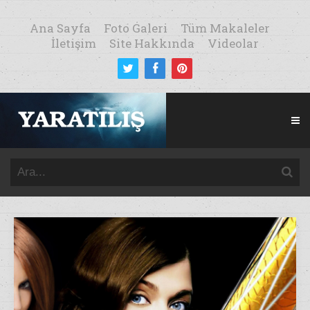
Ana Sayfa
Foto Galeri
Tüm Makaleler
İletişim
Site Hakkında
Videolar