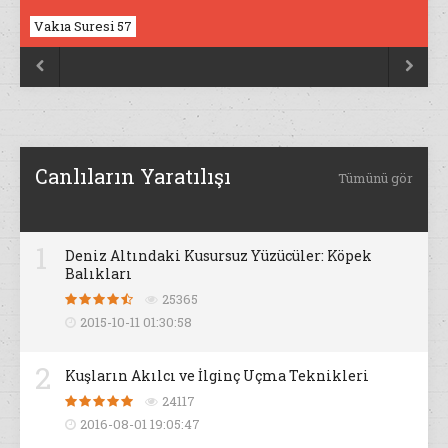
Vakıa Suresi 57
Nahl Suresi 17


Canlıların Yaratılışı
Tümünü gör
1
Deniz Altındaki Kusursuz Yüzücüler: Köpek
Balıkları
25365
2015-10-11 01:30:58
2
Kuşların Akılcı ve İlginç Uçma Teknikleri
24117
2016-08-01 19:05:47