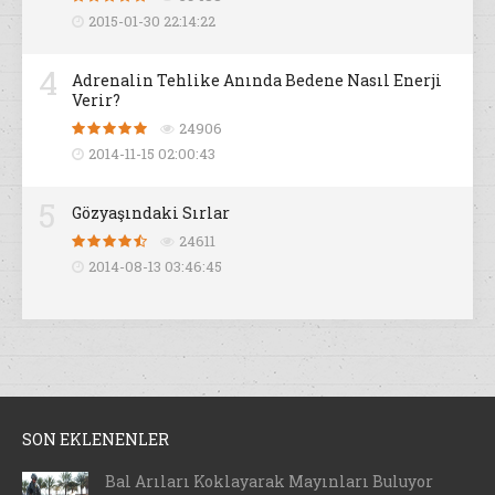
2015-01-30 22:14:22
4
Adrenalin Tehlike Anında Bedene Nasıl Enerji
Verir?
24906
2014-11-15 02:00:43
5
Gözyaşındaki Sırlar
24611
2014-08-13 03:46:45
SON EKLENENLER
Bal Arıları Koklayarak Mayınları Buluyor