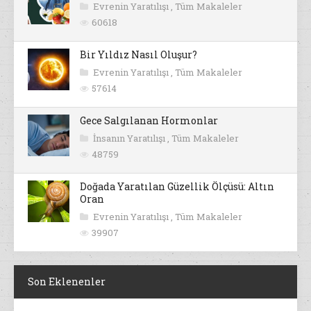
Evrenin Yaratılışı
,
Tüm Makaleler
60618
Bir Yıldız Nasıl Oluşur?
Evrenin Yaratılışı
,
Tüm Makaleler
57614
Gece Salgılanan Hormonlar
İnsanın Yaratılışı
,
Tüm Makaleler
48759
Doğada Yaratılan Güzellik Ölçüsü: Altın
Oran
Evrenin Yaratılışı
,
Tüm Makaleler
39907
Son Eklenenler