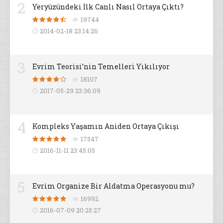
2
Yeryüzündeki İlk Canlı Nasıl Ortaya Çıktı?
19744
2014-02-18 23:14:26
3
Evrim Teorisi’nin Temelleri Yıkılıyor
18107
2017-05-29 23:36:09
4
Kompleks Yaşamın Aniden Ortaya Çıkışı
17547
2016-11-11 23:45:05
5
Evrim Organize Bir Aldatma Operasyonu mu?
16992
2016-07-09 20:25:27