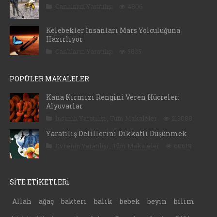
Canlıların Yaratılışı
4806
Kelebekler İnsanları Mars Yolculuğuna
Hazırlıyor
Canlıların Yaratılışı
5835
POPÜLER MAKALELER
Kana Kırmızı Rengini Veren Hücreler:
Alyuvarlar
İnsanın Yaratılışı
,
Tüm Makaleler
213088
Yaratılış Delillerini Dikkatli Düşünmek
Evrenin Yaratılışı
,
Tüm Makaleler
60618
SİTE ETİKETLERİ
Allah
ağaç
bakteri
balık
bebek
beyin
bilim