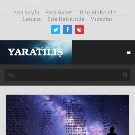
Ana Sayfa
Foto Galeri
Tüm Makaleler
İletişim
Site Hakkında
Videolar