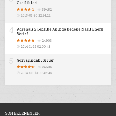
Özellikleri
39482
2015-01-30 22:14:22
4
Adrenalin Tehlike Anında Bedene Nasıl Enerji
Verir?
24903
2014-11-15 02:00:43
5
Gözyaşındaki Sırlar
24606
2014-08-13 03:46:45
SON EKLENENLER