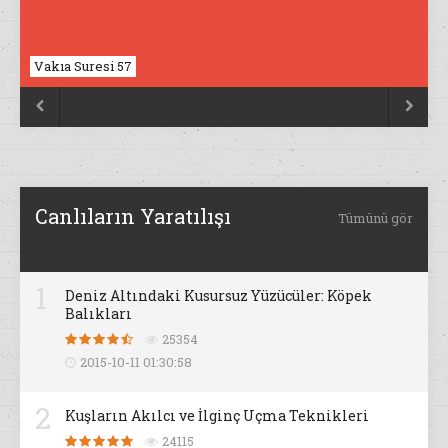
Vakıa Suresi 57
Nahl Suresi 17


Canlıların Yaratılışı
Tümünü gör
1
Deniz Altındaki Kusursuz Yüzücüler: Köpek
Balıkları
25354
2015-10-11 01:30:58
2
Kuşların Akılcı ve İlginç Uçma Teknikleri
24115