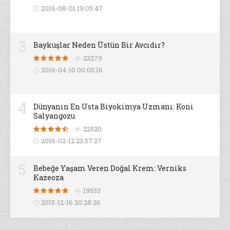
2016-08-01 19:05:47
3
Baykuşlar Neden Üstün Bir Avcıdır?
23279
2016-04-10 00:05:16
4
Dünyanın En Usta Biyokimya Uzmanı: Koni
Salyangozu
22520
2016-02-12 23:57:27
5
Bebeğe Yaşam Veren Doğal Krem: Verniks
Kazeoza
19553
2015-12-16 20:28:26