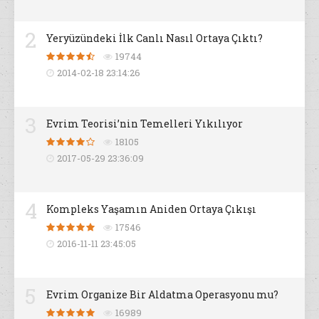
2
Yeryüzündeki İlk Canlı Nasıl Ortaya Çıktı?
19744
2014-02-18 23:14:26
3
Evrim Teorisi’nin Temelleri Yıkılıyor
18105
2017-05-29 23:36:09
4
Kompleks Yaşamın Aniden Ortaya Çıkışı
17546
2016-11-11 23:45:05
5
Evrim Organize Bir Aldatma Operasyonu mu?
16989