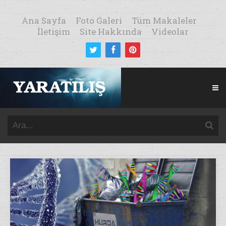
Ana Sayfa
Foto Galeri
Tüm Makaleler
İletişim
Site Hakkında
Videolar