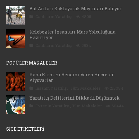
Bal Arıları Koklayarak Mayınları Buluyor
Canlıların Yaratılışı
4805
Kelebekler İnsanları Mars Yolculuğuna
Hazırlıyor
Canlıların Yaratılışı
5832
POPÜLER MAKALELER
Kana Kırmızı Rengini Veren Hücreler:
Alyuvarlar
İnsanın Yaratılışı
,
Tüm Makaleler
213084
Yaratılış Delillerini Dikkatli Düşünmek
Evrenin Yaratılışı
,
Tüm Makaleler
60444
SİTE ETİKETLERİ