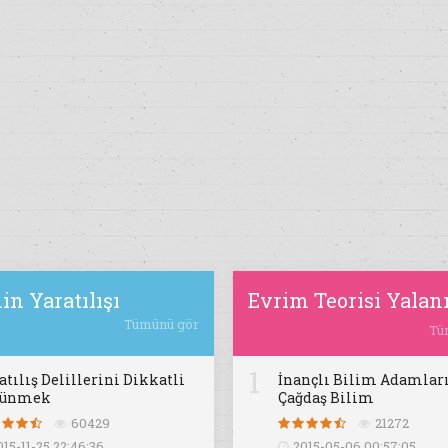
in Yaratılışı
Evrim Teorisi Yalan
Tümünü gör
Tü
1
atılış Delillerini Dikkatli
İnançlı Bilim Adamları
şünmek
Çağdaş Bilim
60429
21272
015-11-25 22:46:36
2015-05-06 00:57:05