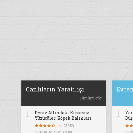
Canlıların Yaratılışı
Evren
Tümünü gör
1
1
Deniz Altındaki Kusursuz
Yar
Yüzücüler: Köpek Balıkları
Dü
25353
2015-10-11 01:30:58
2