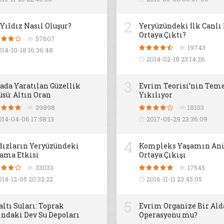
2
 Yıldız Nasıl Oluşur?
Yeryüzündeki İlk Canlı
Ortaya Çıktı?
57607
19743
014-10-18 16:36:48
2014-02-18 23:14:26
3
ada Yaratılan Güzellik
Evrim Teorisi’nin Teme
üsü: Altın Oran
Yıkılıyor
39898
18103
014-04-06 17:58:13
2017-05-29 23:36:09
4
dızların Yeryüzündeki
Kompleks Yaşamın An
ama Etkisi
Ortaya Çıkışı
33033
17545
014-12-05 20:32:22
2016-11-11 23:45:05
5
altı Suları: Toprak
Evrim Organize Bir Al
ındaki Dev Su Depoları
Operasyonu mu?