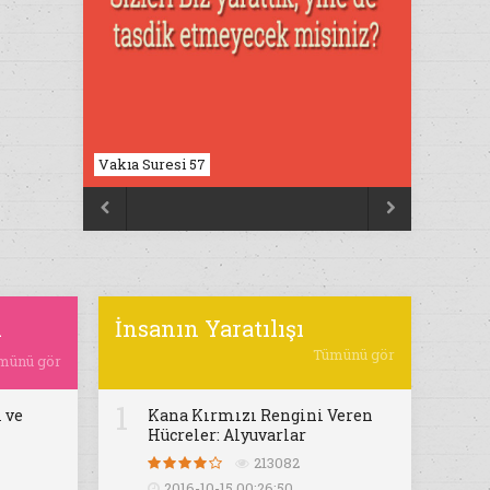
Vakıa Suresi 57


ı
İnsanın Yaratılışı
Tümünü gör
münü gör
1
 ve
Kana Kırmızı Rengini Veren
Hücreler: Alyuvarlar
213082
2016-10-15 00:26:50