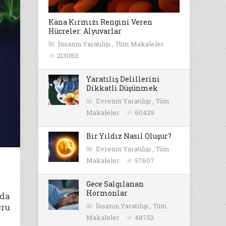
Kana Kırmızı Rengini Veren
Hücreler: Alyuvarlar
İnsanın Yaratılışı
,
Tüm Makaleler
213082
Yaratılış Delillerini
Dikkatli Düşünmek
Evrenin Yaratılışı
,
Tüm
Makaleler
60429
Bir Yıldız Nasıl Oluşur?
Evrenin Yaratılışı
,
Tüm
Makaleler
57607
Gece Salgılanan
Hormonlar
ıda
ğru
İnsanın Yaratılışı
,
Tüm
Makaleler
48752