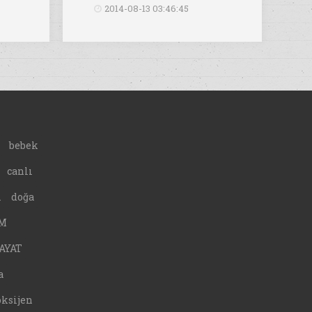
2014-08-13 03:46:45
bebek
canlı
A
doğa
M
AYAT
a
oksijen