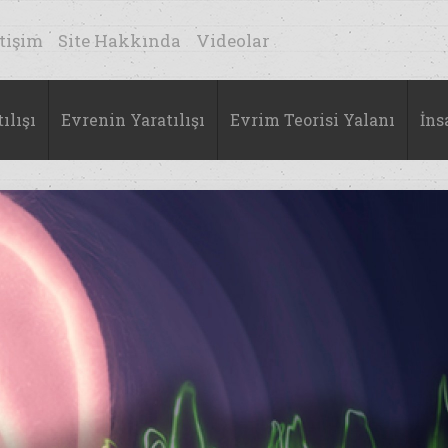
etişim
Site Hakkında
Videolar
ılışı
Evrenin Yaratılışı
Evrim Teorisi Yalanı
İns