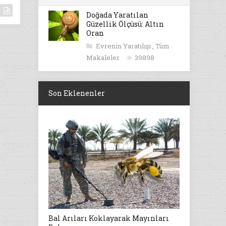
Doğada Yaratılan
Güzellik Ölçüsü: Altın
Oran
Evrenin Yaratılışı
,
Tüm
Makaleler
39898
Son Eklenenler
Bal Arıları Koklayarak Mayınları