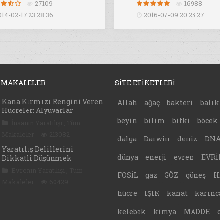
27109
16988
014-02-17 23:28:36
2016-07-09 20:25:27
 MAKALELER
SİTE ETİKETLERİ
Kana Kırmızı Rengini Veren
Allah
ağaç
bakteri
balık
Hücreler: Alyuvarlar
beyin
bilim
bitki
böcek
İnsanın Yaratılışı
,
Tüm
Makaleler
213082
dalga
Darwin
deniz
DN
Yaratılış Delillerini
dünya
enerji
evren
EVRİ
Dikkatli Düşünmek
Evrenin Yaratılışı
,
Tüm
FOSİL
gaz
GÖZ
güneş
H
Makaleler
60429
hücre
IŞIK
kanat
karınc
kelebek
kimya
MADDE