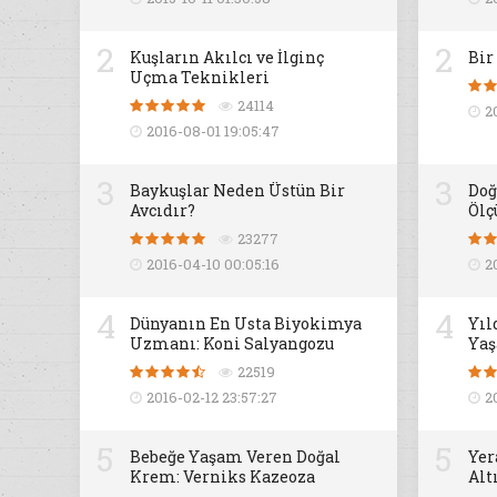
2
2
Kuşların Akılcı ve İlginç
Bir
Uçma Teknikleri
24114
2
2016-08-01 19:05:47
3
3
Baykuşlar Neden Üstün Bir
Doğ
Avcıdır?
Ölç
23277
2016-04-10 00:05:16
2
4
4
Dünyanın En Usta Biyokimya
Yıl
Uzmanı: Koni Salyangozu
Yaş
22519
2016-02-12 23:57:27
2
5
5
Bebeğe Yaşam Veren Doğal
Yer
Krem: Verniks Kazeoza
Alt