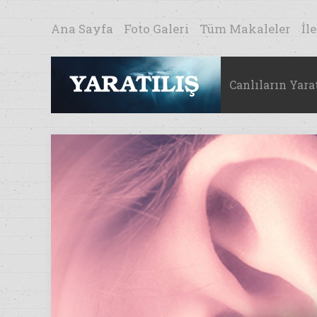
Ana Sayfa
Foto Galeri
Tüm Makaleler
İl
Canlıların Yarat