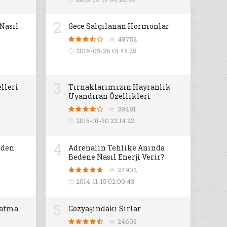
2
 Nasıl
Gece Salgılanan Hormonlar
48752
2016-05-26 01:45:25
3
lleri
Tırnaklarımızın Hayranlık
Uyandıran Özellikleri
39481
2015-01-30 22:14:22
4
iden
Adrenalin Tehlike Anında
Bedene Nasıl Enerji Verir?
24902
2014-11-15 02:00:43
5
datma
Gözyaşındaki Sırlar
24605