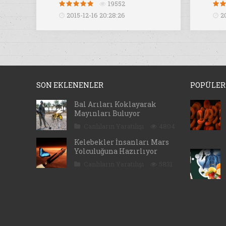
19552
2015-12-16 20:28:26
2
SON EKLENENLER
POPÜLER
Bal Arıları Koklayarak
Mayınları Buluyor
Canlıların Yaratılışı
4804
Kelebekler İnsanları Mars
Yolculuğuna Hazırlıyor
Canlıların Yaratılışı
5831