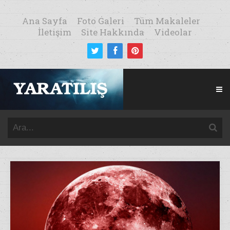
Ana Sayfa
Foto Galeri
Tüm Makaleler
İletişim
Site Hakkında
Videolar