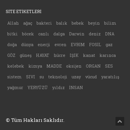
SİTE ETİKETLERİ
Allah
ağaç
bakteri
balık
bebek
beyin
bilim
bitki
böcek
canlı
dalga
Darwin
deniz
DNA
doğa
dünya
enerji
evren
EVRİM
FOSİL
gaz
GÖZ
güneş
HAYAT
hücre
IŞIK
kanat
karınca
kelebek
kimya
MADDE
oksijen
ORGAN
SES
sistem
SIVI
su
teknoloji
uzay
vücud
yaratılış
yağmur
YERYÜZÜ
yıldız
İNSAN
© Tüm Hakları Saklıdır.