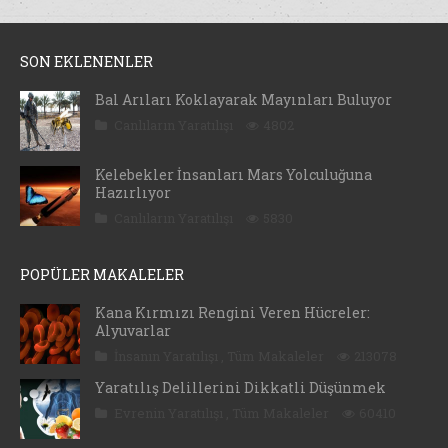
SON EKLENENLER
Bal Arıları Koklayarak Mayınları Buluyor
Canlıların Yaratılışı
4802
Kelebekler İnsanları Mars Yolculuğuna
Hazırlıyor
Canlıların Yaratılışı
5830
POPÜLER MAKALELER
Kana Kırmızı Rengini Veren Hücreler:
Alyuvarlar
İnsanın Yaratılışı
,
Tüm Makaleler
213078
Yaratılış Delillerini Dikkatli Düşünmek
Evrenin Yaratılışı
,
Tüm Makaleler
60410