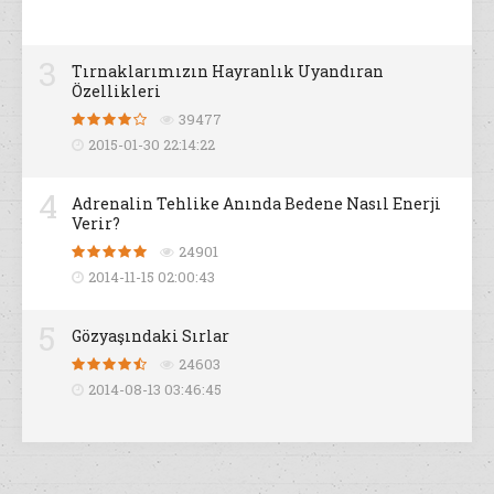
3
Tırnaklarımızın Hayranlık Uyandıran
Özellikleri
39477
2015-01-30 22:14:22
4
Adrenalin Tehlike Anında Bedene Nasıl Enerji
Verir?
24901
2014-11-15 02:00:43
5
Gözyaşındaki Sırlar
24603
2014-08-13 03:46:45