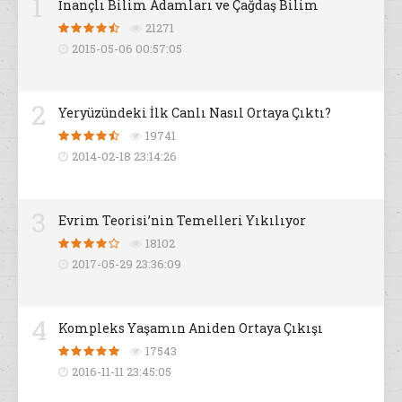
1
İnançlı Bilim Adamları ve Çağdaş Bilim
21271
2015-05-06 00:57:05
2
Yeryüzündeki İlk Canlı Nasıl Ortaya Çıktı?
19741
2014-02-18 23:14:26
3
Evrim Teorisi’nin Temelleri Yıkılıyor
18102
2017-05-29 23:36:09
4
Kompleks Yaşamın Aniden Ortaya Çıkışı
17543
2016-11-11 23:45:05