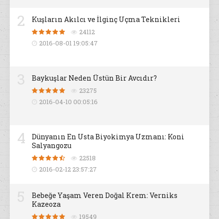
2
Kuşların Akılcı ve İlginç Uçma Teknikleri
24112
2016-08-01 19:05:47
3
Baykuşlar Neden Üstün Bir Avcıdır?
23275
2016-04-10 00:05:16
4
Dünyanın En Usta Biyokimya Uzmanı: Koni
Salyangozu
22518
2016-02-12 23:57:27
5
Bebeğe Yaşam Veren Doğal Krem: Verniks
Kazeoza
19549