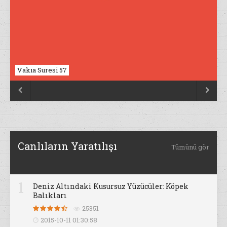
Nahl Suresi 17


Canlıların Yaratılışı
Tümünü gör
1
Deniz Altındaki Kusursuz Yüzücüler: Köpek
Balıkları
25351
2015-10-11 01:30:58