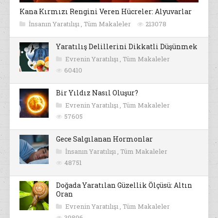
Kana Kırmızı Rengini Veren Hücreler: Alyuvarlar
İnsanın Yaratılışı
,
Tüm Makaleler
213078
Yaratılış Delillerini Dikkatli Düşünmek
Evrenin Yaratılışı
,
Tüm Makaleler
60410
Bir Yıldız Nasıl Oluşur?
Evrenin Yaratılışı
,
Tüm Makaleler
57605
Gece Salgılanan Hormonlar
İnsanın Yaratılışı
,
Tüm Makaleler
48751
Doğada Yaratılan Güzellik Ölçüsü: Altın
Oran
Evrenin Yaratılışı
,
Tüm Makaleler
39896