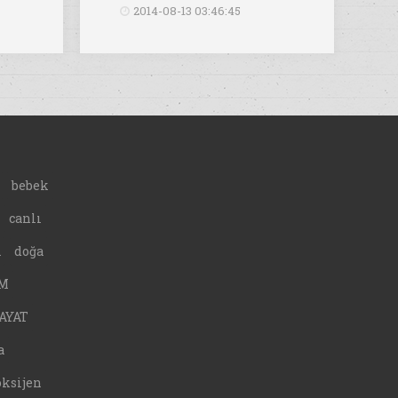
2014-08-13 03:46:45
bebek
canlı
A
doğa
M
AYAT
a
oksijen