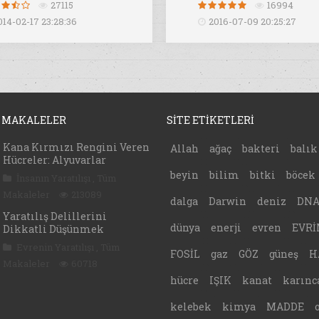
27115
16994
014-02-17 23:28:36
2016-07-09 20:25:27
 MAKALELER
SİTE ETİKETLERİ
Kana Kırmızı Rengini Veren
Allah
ağaç
bakteri
balık
Hücreler: Alyuvarlar
beyin
bilim
bitki
böcek
İnsanın Yaratılışı
,
Tüm
Makaleler
213089
dalga
Darwin
deniz
DN
Yaratılış Delillerini
dünya
enerji
evren
EVRİ
Dikkatli Düşünmek
Evrenin Yaratılışı
,
Tüm
FOSİL
gaz
GÖZ
güneş
H
Makaleler
60718
hücre
IŞIK
kanat
karınc
kelebek
kimya
MADDE