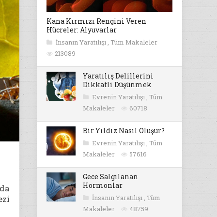
Kana Kırmızı Rengini Veren
Hücreler: Alyuvarlar
İnsanın Yaratılışı
,
Tüm Makaleler
213089
Yaratılış Delillerini
Dikkatli Düşünmek
Evrenin Yaratılışı
,
Tüm
Makaleler
60718
Bir Yıldız Nasıl Oluşur?
Evrenin Yaratılışı
,
Tüm
Makaleler
57616
Gece Salgılanan
Hormonlar
rda
ezi
İnsanın Yaratılışı
,
Tüm
Makaleler
48759