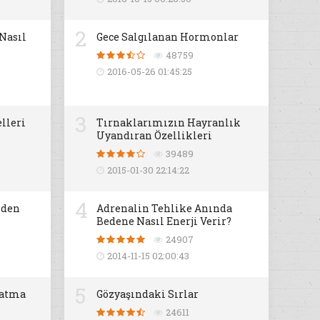
2
 Nasıl
Gece Salgılanan Hormonlar
48759
2016-05-26 01:45:25
3
lleri
Tırnaklarımızın Hayranlık
Uyandıran Özellikleri
39489
2015-01-30 22:14:22
4
iden
Adrenalin Tehlike Anında
Bedene Nasıl Enerji Verir?
24907
2014-11-15 02:00:43
5
datma
Gözyaşındaki Sırlar
24611