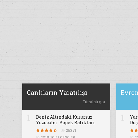
Canlıların Yaratılışı
Evren
Tümünü gör
1
1
Deniz Altındaki Kusursuz
Yar
Yüzücüler: Köpek Balıkları
Dü
25371
2015-10-11 01:30:58
2