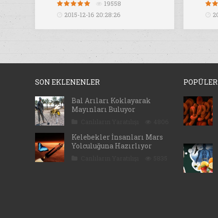
19558
2015-12-16 20:28:26
2
SON EKLENENLER
POPÜLER
Bal Arıları Koklayarak
Mayınları Buluyor
Canlıların Yaratılışı
4806
Kelebekler İnsanları Mars
Yolculuğuna Hazırlıyor
Canlıların Yaratılışı
5835