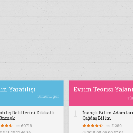
in Yaratılışı
Evrim Teorisi Yalan
Tümünü gör
Tü
1
atılış Delillerini Dikkatli
İnançlı Bilim Adamları
şünmek
Çağdaş Bilim
60718
21280
015-11-25 22:46:36
2015-05-06 00:57:05