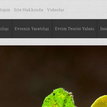
etişim
Site Hakkında
Videolar
ılışı
Evrenin Yaratılışı
Evrim Teorisi Yalanı
İns