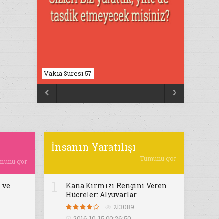
Vakıa Suresi 57
Nahl Suresi 17


ı
İnsanın Yaratılışı
Tümünü gör
münü gör
1
 ve
Kana Kırmızı Rengini Veren
Hücreler: Alyuvarlar
213089
2016-10-15 00:26:50