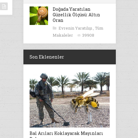
Doğada Yaratılan
Güzellik Ölçüsü: Altın
Oran
Evrenin Yaratılışı
,
Tüm
Makaleler
39908
Son Eklenenler
Bal Arıları Koklayarak Mayınları