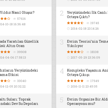
2
 Yıldız Nasıl Oluşur?
Yeryüzündeki İlk Canlı
Ortaya Çıktı?
57616
19745
014-10-18 16:36:48
2014-02-18 23:14:26
3
ada Yaratılan Güzellik
Evrim Teorisi’nin Teme
üsü: Altın Oran
Yıkılıyor
39908
18108
014-04-06 17:58:13
2017-05-29 23:36:09
4
dızların Yeryüzündeki
Kompleks Yaşamın An
ama Etkisi
Ortaya Çıkışı
33040
17549
014-12-05 20:32:22
2016-11-11 23:45:05
5
altı Suları: Toprak
Evrim Organize Bir Al
ındaki Dev Su Depoları
Operasyonu mu?