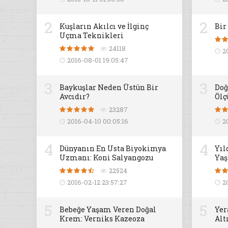
2
2
Kuşların Akılcı ve İlginç
Bir
Uçma Teknikleri
24118
2
2016-08-01 19:05:47
3
3
Baykuşlar Neden Üstün Bir
Doğ
Avcıdır?
Ölç
23287
2016-04-10 00:05:16
2
4
4
Dünyanın En Usta Biyokimya
Yıl
Uzmanı: Koni Salyangozu
Yaş
22524
2016-02-12 23:57:27
2
5
5
Bebeğe Yaşam Veren Doğal
Yer
Krem: Verniks Kazeoza
Alt